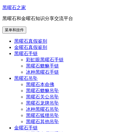
跳
黑曜石之家
至
黑曜石和金曜石知识分享交流平台
内
容
菜单和挂件
黑曜石真假鉴别
金曜石真假鉴别
黑曜石手链
彩虹眼黑曜石手链
黑曜石貔貅手链
冰种黑曜石手链
黑曜石吊坠
黑曜石本命佛
黑曜石貔貅吊坠
黑曜石关公吊坠
黑曜石龙牌吊坠
冰种黑曜石吊坠
黑曜石狐狸吊坠
黑曜石其他吊坠
金曜石手链