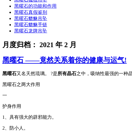
黑曜石的功能和作用
黑曜石真假鉴别
黑曜石貔貅吊坠
黑曜石貔貅手链
黑曜石龙牌吊坠
月度归档：
2021 年 2 月
黑曜石 ——竟然关系着你的健康与运气!
黑曜石
又名天然琉璃。 ?是
所有晶石
之中，吸纳性最强的一种
黑曜石之两大作用
一
护身作用
1、具有强大的辟邪能力。
2、防小人。