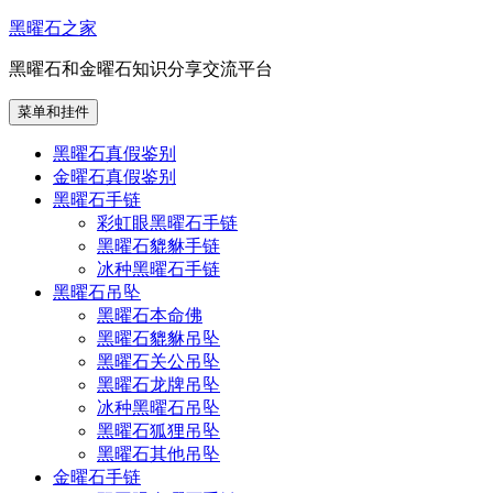
跳
黑曜石之家
至
黑曜石和金曜石知识分享交流平台
内
容
菜单和挂件
黑曜石真假鉴别
金曜石真假鉴别
黑曜石手链
彩虹眼黑曜石手链
黑曜石貔貅手链
冰种黑曜石手链
黑曜石吊坠
黑曜石本命佛
黑曜石貔貅吊坠
黑曜石关公吊坠
黑曜石龙牌吊坠
冰种黑曜石吊坠
黑曜石狐狸吊坠
黑曜石其他吊坠
金曜石手链