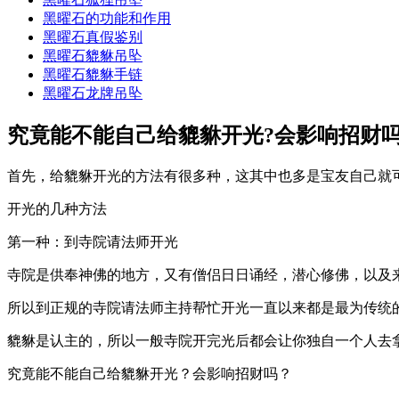
黑曜石的功能和作用
黑曜石真假鉴别
黑曜石貔貅吊坠
黑曜石貔貅手链
黑曜石龙牌吊坠
究竟能不能自己给貔貅开光?会影响招财吗
首先，给貔貅开光的方法有很多种，这其中也多是宝友自己就
开光的几种方法
第一种：到寺院请法师开光
寺院是供奉神佛的地方，又有僧侣日日诵经，潜心修佛，以及
所以到正规的寺院请法师主持帮忙开光一直以来都是最为传统
貔貅是认主的，所以一般寺院开完光后都会让你独自一个人去
究竟能不能自己给貔貅开光？会影响招财吗？