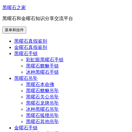
跳
黑曜石之家
至
黑曜石和金曜石知识分享交流平台
内
容
菜单和挂件
黑曜石真假鉴别
金曜石真假鉴别
黑曜石手链
彩虹眼黑曜石手链
黑曜石貔貅手链
冰种黑曜石手链
黑曜石吊坠
黑曜石本命佛
黑曜石貔貅吊坠
黑曜石关公吊坠
黑曜石龙牌吊坠
冰种黑曜石吊坠
黑曜石狐狸吊坠
黑曜石其他吊坠
金曜石手链