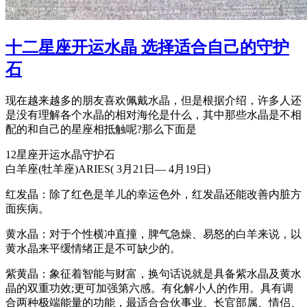
十二星座开运水晶 选择适合自己的守护
石
现在越来越多的朋友喜欢佩戴水晶，但是根据介绍，许多人还
是没有理解各个水晶的相对海伦是什么，其中那些水晶是不相
配的和自己的星座相抵触呢?那么下面是
12星座开运水晶守护石
白羊座(牡羊座)ARIES( 3月21日— 4月19日)
红发晶：除了红色是羊儿的幸运色外，红发晶还能改善内脏方
面疾病。
黄水晶：对于个性横冲直撞，脾气急燥、易怒的白羊来说，以
黄水晶来平缓情绪正是不可缺少的。
紫黄晶：象征着智能与财富，换句话说就是具备紫水晶及黄水
晶的双重功效;更可加强第六感。有化解小人的作用。具有调
合两种极端能量的功能，最适合合伙事业、长官部属、情侣、