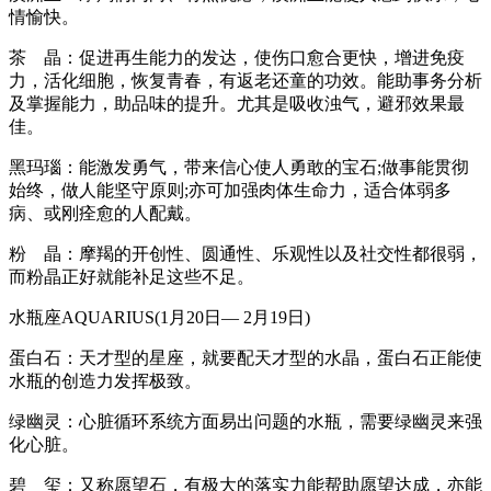
情愉快。
茶 晶：促进再生能力的发达，使伤口愈合更快，增进免疫
力，活化细胞，恢复青春，有返老还童的功效。能助事务分析
及掌握能力，助品味的提升。尤其是吸收浊气，避邪效果最
佳。
黑玛瑙：能激发勇气，带来信心使人勇敢的宝石;做事能贯彻
始终，做人能坚守原则;亦可加强肉体生命力，适合体弱多
病、或刚痊愈的人配戴。
粉 晶：摩羯的开创性、圆通性、乐观性以及社交性都很弱，
而粉晶正好就能补足这些不足。
水瓶座AQUARIUS(1月20日— 2月19日)
蛋白石：天才型的星座，就要配天才型的水晶，蛋白石正能使
水瓶的创造力发挥极致。
绿幽灵：心脏循环系统方面易出问题的水瓶，需要绿幽灵来强
化心脏。
碧 玺：又称愿望石，有极大的落实力能帮助愿望达成，亦能