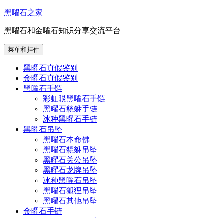
跳
黑曜石之家
至
黑曜石和金曜石知识分享交流平台
内
容
菜单和挂件
黑曜石真假鉴别
金曜石真假鉴别
黑曜石手链
彩虹眼黑曜石手链
黑曜石貔貅手链
冰种黑曜石手链
黑曜石吊坠
黑曜石本命佛
黑曜石貔貅吊坠
黑曜石关公吊坠
黑曜石龙牌吊坠
冰种黑曜石吊坠
黑曜石狐狸吊坠
黑曜石其他吊坠
金曜石手链