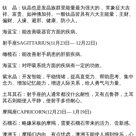
钛 晶：钛晶也是发晶族群里能量最为强大的， 常象征大吉
祥、富贵、如神佛加持。一般钛晶皆具有六大主能量，主财、
偏财、人缘、避邪、健康、防小人。
海蓝宝：能改善吸器官方面的疾病。
射手座SAGITTARIUS(11月23日— 12月22日)
橄榄石：能改善射手易患的肝脏疾病。
海蓝宝：对呼吸系统方面的疾病有一定的功效。
紫水晶：开发智能，平稳情绪，提高直觉力、帮助思考、集中
念力、增加记忆能力，增进人际关系，给人勇气与力量。
土耳其石：射手座的人通常都没什幺耐性，又有点鲁莽，土耳
其石则能使人平静，使射手多些耐心。
摩羯座CAPRICORN(12月23日— 1月19日)
石榴石：略嫌呆板的摩羯，需要石榴石带来的活力、尝新感。
澳洲玉：摩羯们内向、有点忧虑，澳洲玉能使人感到快乐，心