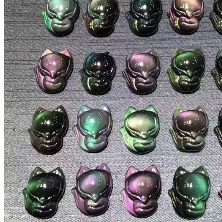
手
串
文
玩
的
寓
意
祈
福