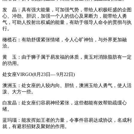
发 晶：具有强大能量，可加强气势，带给人积极旺盛的企图
心、冲劲、胆识，加强一个人的信心及果断力，能带给人勇
气，可助人投射出权威的能量，有助于领导人命令的贯彻与执
行。
橄榄石：有助舒缓紧张情绪，令人心旷神怡，与外界更加融
洽。
黄 玉：由于狮子属于易发福的体质，黄玉对消除脂肪有一定
的功用。
处女座VIRGO(8月23日— 9月22日)
澳洲玉：处女座的人较内向、胆怯，澳洲玉给人勇气，使人活
泼、大方一些。
白发晶：处女座们容易神经紧张，这些都能有效帮助疏缓心
绪。
蓝玛瑙：能发挥如王者的力量，令事件容易达成协议，名成利
就，有避邪招财及聚财的作用。