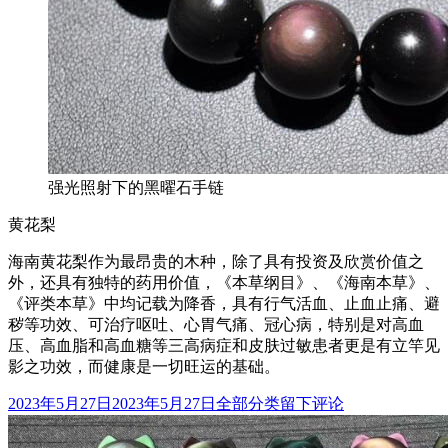
强光照射下的黑曜石手链
黄花梨
海南黄花梨作为最昂贵的木种，除了具有投资及欣赏价值之
外，还具有独特的药用价值，《本草纲目》、《海南本草》、
《评类本草》中均记载为降香，具有行气活血、止血止痛、避
秽等功效、可治疗呕吐、心胃气痛、冠心病，特别是对高血
压、高血脂和高血糖等三高病症和皮肤过敏患者更是有立竿见
影之功效，而健康是一切旺运的基础。
发
分
于
2023年5月27日
2023年5月27日
全部分类
留下评论
10
布
类
种
于