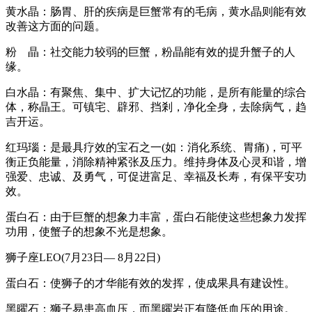
黄水晶：肠胃、肝的疾病是巨蟹常有的毛病，黄水晶则能有效
改善这方面的问题。
粉 晶：社交能力较弱的巨蟹，粉晶能有效的提升蟹子的人
缘。
白水晶：有聚焦、集中、扩大记忆的功能，是所有能量的综合
体，称晶王。可镇宅、辟邪、挡剎，净化全身，去除病气，趋
吉开运。
红玛瑙：是最具疗效的宝石之一(如：消化系统、胃痛)，可平
衡正负能量，消除精神紧张及压力。维持身体及心灵和谐，增
强爱、忠诚、及勇气，可促进富足、幸福及长寿，有保平安功
效。
蛋白石：由于巨蟹的想象力丰富，蛋白石能使这些想象力发挥
功用，使蟹子的想象不光是想象。
狮子座LEO(7月23日— 8月22日)
蛋白石：使狮子的才华能有效的发挥，使成果具有建设性。
黑曜石：狮子易患高血压，而黑曜岩正有降低血压的用途。