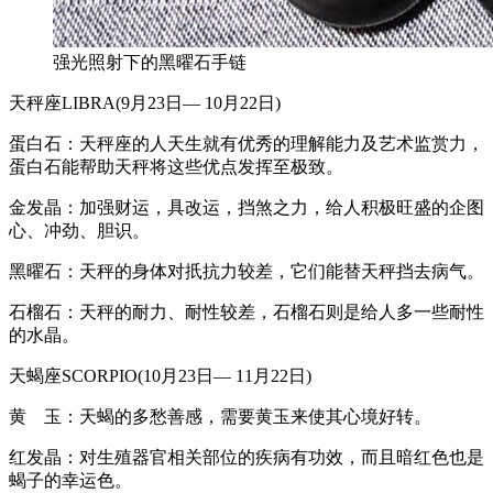
强光照射下的黑曜石手链
天秤座LIBRA(9月23日— 10月22日)
蛋白石：天秤座的人天生就有优秀的理解能力及艺术监赏力，
蛋白石能帮助天秤将这些优点发挥至极致。
金发晶：加强财运，具改运，挡煞之力，给人积极旺盛的企图
心、冲劲、胆识。
黑曜石：天秤的身体对扺抗力较差，它们能替天秤挡去病气。
石榴石：天秤的耐力、耐性较差，石榴石则是给人多一些耐性
的水晶。
天蝎座SCORPIO(10月23日— 11月22日)
黄 玉：天蝎的多愁善感，需要黄玉来使其心境好转。
红发晶：对生殖器官相关部位的疾病有功效，而且暗红色也是
蝎子的幸运色。