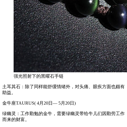
强光照射下的黑曜石手链
土耳其石：除了同样能舒缓情绪外，对头痛、眼疾方面也颇有
助益。
金牛座TAURUS( 4月20日— 5月20日)
绿幽灵：工作勤勉的金牛，需要绿幽灵带给牛儿们因勤劳工作
而来的财富。