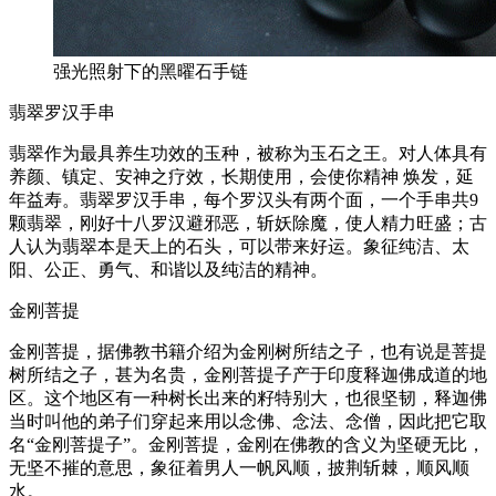
强光照射下的黑曜石手链
翡翠罗汉手串
翡翠作为最具养生功效的玉种，被称为玉石之王。对人体具有
养颜、镇定、安神之疗效，长期使用，会使你精神 焕发，延
年益寿。翡翠罗汉手串，每个罗汉头有两个面，一个手串共9
颗翡翠，刚好十八罗汉避邪恶，斩妖除魔，使人精力旺盛；古
人认为翡翠本是天上的石头，可以带来好运。象征纯洁、太
阳、公正、勇气、和谐以及纯洁的精神。
金刚菩提
金刚菩提，据佛教书籍介绍为金刚树所结之子，也有说是菩提
树所结之子，甚为名贵，金刚菩提子产于印度释迦佛成道的地
区。这个地区有一种树长出来的籽特别大，也很坚韧，释迦佛
当时叫他的弟子们穿起来用以念佛、念法、念僧，因此把它取
名“金刚菩提子”。金刚菩提，金刚在佛教的含义为坚硬无比，
无坚不摧的意思，象征着男人一帆风顺，披荆斩棘，顺风顺
水。