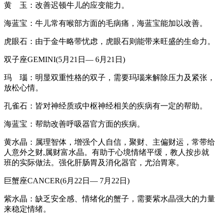
黄 玉：改善迟顿牛儿的应变能力。
海蓝宝：牛儿常有喉部方面的毛病痛，海蓝宝能加以改善。
虎眼石：由于金牛略带忧虑，虎眼石则能带来旺盛的生命力。
双子座GEMINI(5月21日— 6月21日)
玛 瑙：明显双重性格的双子，需要玛瑙来解除压力及紧张，
放松心情。
孔雀石：皆对神经质或中枢神经相关的疾病有一定的帮助。
海蓝宝：帮助改善呼吸器官方面的疾病。
黄水晶：属理智体，增强个人自信，聚财、主偏财运，常带给
人意外之财,属财富水晶。有助于心境情绪平缓，教人按步就
班的实际做法。强化肝肠胃及消化器官，尤治胃寒。
巨蟹座CANCER(6月22日— 7月22日)
紫水晶：缺乏安全感、情绪化的蟹子，需要紫水晶强大的力量
来稳定情绪。