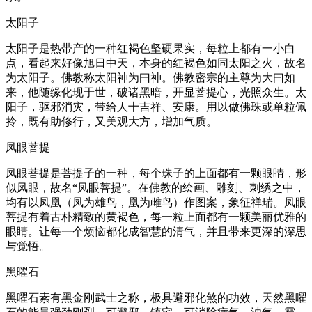
太阳子
太阳子是热带产的一种红褐色坚硬果实，每粒上都有一小白
点，看起来好像旭日中天，本身的红褐色如同太阳之火，故名
为太阳子。佛教称太阳神为曰神。佛教密宗的主尊为大曰如
来，他随缘化现于世，破诸黑暗，开显菩提心，光照众生。太
阳子，驱邪消灾，带给人十吉祥、安康。用以做佛珠或单粒佩
拎，既有助修行，又美观大方，增加气质。
凤眼菩提
凤眼菩提是菩提子的一种，每个珠子的上面都有一颗眼睛，形
似凤眼，故名“凤眼菩提”。在佛教的绘画、雕刻、刺绣之中，
均有以凤凰（凤为雄鸟，凰为雌鸟）作图案，象征祥瑞。凤眼
菩提有着古朴精致的黄褐色，每一粒上面都有一颗美丽优雅的
眼睛。让每一个烦恼都化成智慧的清气，并且带来更深的深思
与觉悟。
黑曜石
黑曜石素有黑金刚武士之称，极具避邪化煞的功效，天然黑曜