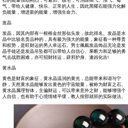
石的能量强劲刚烈，可避邪、镇宅，可消除病气、浊气、霉
气，带给人健康、快乐、正常的人生，因此黑曜石能强力化解
负能量，增进新的能量，增强生命力。
发晶
发晶，因其内部有一根根金丝形似头发，故此得名。发晶是水
晶中比较名贵品种的，具有极为强大的能量，象征着一种尊贵
和权势，是旺财运的男人幸运石。男士佩戴发晶饰品无论是发
晶手链还是发晶吊坠都可以带给人自信心、果断力和足够的勇
气去战胜困难，亦可招财转运，辟邪护身、逢凶化吉!
黄水晶
黄色是财富的象征，黄水晶温润的黄光，总能带来和谐与宁
静，天然黄水晶能够发出黄色的宇宙能量，被称为财富之石。
黄水晶属理智体，主偏财运，可以带来意外之财，能够增强个
人自信，也有助于心境情绪平缓，教人按部就班的实际做法。