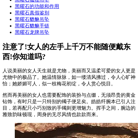
黑曜石的功能和作用
黑曜石真假鉴别
黑曜石貔貅吊坠
黑曜石貔貅手链
黑曜石龙牌吊坠
注意了!女人的左手上千万不能随便戴东
西!你知道吗?
人说美丽的女人天生就是尤物，美丽而又温柔可爱的女人更是
尤物中的极品了。她温情脉脉，如一缕清风拂过，令人心旷神
怡；她娇媚可人，似一枝梅花初绽，令人赏心悦目。
然而再美丽的女人也需要配饰的装扮与点缀，无须昂贵的黄金
钻饰，有时只是一只特别的镯子便足矣。皓皓纤腕本已引人注
目，若再配只小巧别致的手镯则更增魅力。挥手之间，腕边的
雅致韵味顿现，周身的无尽风情也款款而来。