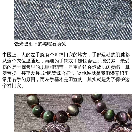
强光照射下的黑曜石萌兔
中医上，人的左手腕有个叫神门穴的地方，手部运动的肌腱都
从这个穴位里通过，再细的手镯或手链也会让手腕受累，最受
伤的是手腕管里的肌腱和韧带，严重的还会造成肌肉萎缩、肌
腱劳损，甚至发展成“腕管综合征”。这也许就是我们潜意识里
常用右手的原因，而左手基本是闲置的，其实就是为了保护这
个神门穴。