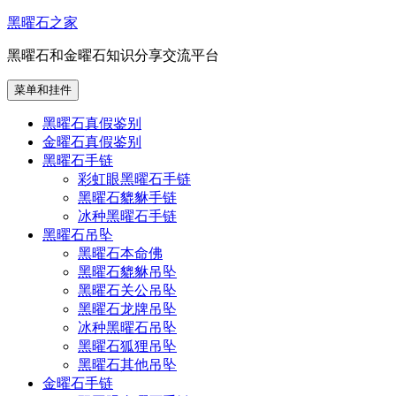
跳
黑曜石之家
至
黑曜石和金曜石知识分享交流平台
内
容
菜单和挂件
黑曜石真假鉴别
金曜石真假鉴别
黑曜石手链
彩虹眼黑曜石手链
黑曜石貔貅手链
冰种黑曜石手链
黑曜石吊坠
黑曜石本命佛
黑曜石貔貅吊坠
黑曜石关公吊坠
黑曜石龙牌吊坠
冰种黑曜石吊坠
黑曜石狐狸吊坠
黑曜石其他吊坠
金曜石手链