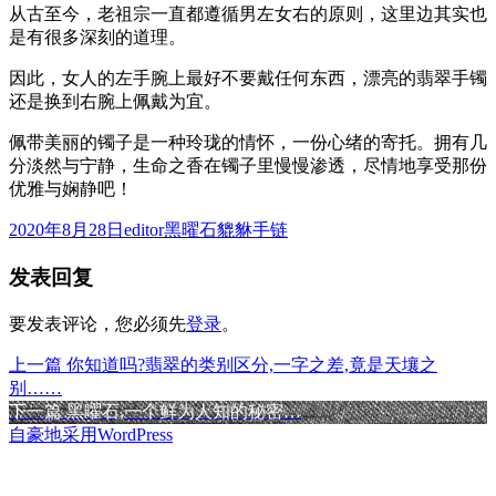
从古至今，老祖宗一直都遵循男左女右的原则，这里边其实也
是有很多深刻的道理。
因此，女人的左手腕上最好不要戴任何东西，漂亮的翡翠手镯
还是换到右腕上佩戴为宜。
佩带美丽的镯子是一种玲珑的情怀，一份心绪的寄托。拥有几
分淡然与宁静，生命之香在镯子里慢慢渗透，尽情地享受那份
优雅与娴静吧！
发
作
分
2020年8月28日
editor
黑曜石貔貅手链
布
者
类
发表回复
于
要发表评论，您必须先
登录
。
上
上一篇
你知道吗?翡翠的类别区分,一字之差,竟是天壤之
文
篇
别……
章
文
下
下一篇
黑曜石,一个鲜为人知的秘密…
章：
篇
自豪地采用WordPress
导
文
航
章：