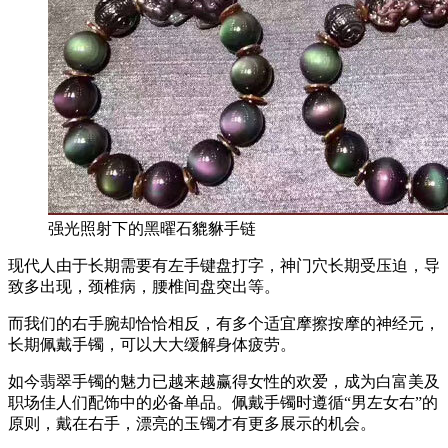
强光照射下的黑曜石貔貅手链
现代人由于长期需要有左手键盘打字，神门穴长期受压迫，导
致多出现，颈椎病，腰椎间盘突出等。
而我们的右手腕却恰恰相反，有多个适宜摩擦按摩的神经元，
长期佩戴手镯，可以大大缓解身体疲劳。
如今翡翠手镯的魅力已越来越赢得女性的欢爱，成为白富美及
职场佳人们配饰中的必备单品。佩戴手镯时遵循“男左女右”的
原则，戴在右手，漂亮的玉镯才有更多展示的机会。