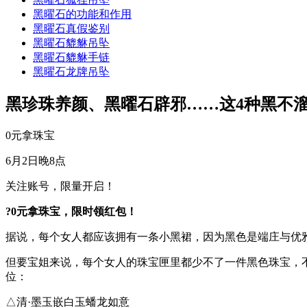
黑曜石的功能和作用
黑曜石真假鉴别
黑曜石貔貅吊坠
黑曜石貔貅手链
黑曜石龙牌吊坠
黑珍珠养颜、黑曜石辟邪……这4种黑不溜
0元拿珠宝
6月2日晚8点
关注账号，限量开启！
?0元拿珠宝，限时领红包！
据说，每个女人都应该拥有一条小黑裙，因为黑色是端庄与优
但要宝姐来说，每个女人的珠宝匣里都少不了一件黑色珠宝，
位：
△清·墨玉嵌白玉蟠龙如意