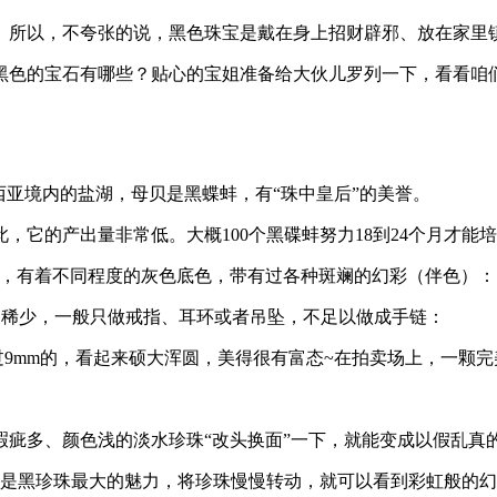
。所以，不夸张的说，黑色珠宝是戴在身上招财辟邪、放在家里
黑色的宝石有哪些？贴心的宝姐准备给大伙儿罗列一下，看看咱
西亚境内的盐湖，母贝是黑蝶蚌，有“珠中皇后”的美誉。
，它的产出量非常低。大概100个黑碟蚌努力18到24个月才能
面，有着不同程度的灰色底色，带有过各种斑斓的幻彩（伴色）：
过稀少，一般只做戒指、耳环或者吊坠，不足以做成手链：
超过9mm的，看起来硕大浑圆，美得很有富态~在拍卖场上，一颗
瑕疵多、颜色浅的淡水珍珠“改头换面”一下，就能变成以假乱真
它是黑珍珠最大的魅力，将珍珠慢慢转动，就可以看到彩虹般的