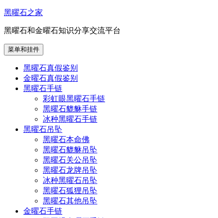
跳
黑曜石之家
至
黑曜石和金曜石知识分享交流平台
内
容
菜单和挂件
黑曜石真假鉴别
金曜石真假鉴别
黑曜石手链
彩虹眼黑曜石手链
黑曜石貔貅手链
冰种黑曜石手链
黑曜石吊坠
黑曜石本命佛
黑曜石貔貅吊坠
黑曜石关公吊坠
黑曜石龙牌吊坠
冰种黑曜石吊坠
黑曜石狐狸吊坠
黑曜石其他吊坠
金曜石手链