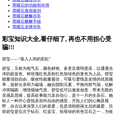
黑曜石的功能和作用
黑曜石真假鉴别
黑曜石貔貅吊坠
黑曜石貔貅手链
黑曜石龙牌吊坠
彩宝知识大全,看仔细了, 再也不用担心受
骗!!!
碧玺——“落入人间的彩虹”
碧玺，又称为电气石，颜色鲜艳、多变且透明度高，以通透光
泽的蔚蓝色、鲜玫瑰红色及粉红色加绿色的复色为上品。碧玺
能量强劲自由，吸收性能量最佳，可吸引爱情及友情的优质频
率，放射出亲和力磁场，融合阴阳元素，平衡内部气场，化解
冲突隔阂，增强领袖气质。碧玺也可以激发创意，带来无限的
灵感及思绪，提高处事能力及自信心，是十一月的生辰石。她
给人一种开心喜悦及崇尚自由的感觉，开拓人们的心胸及视
野，自古以来深受人们的喜爱，也是清朝慈禧太后的最爱。目
前碧玺是仅次于钻石、红蓝宝、祖母绿的有色宝石之一，为收