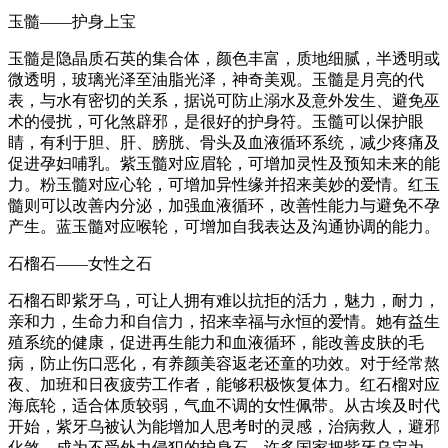
玉髓——护身上宝
玉髓是隐晶质石英的集合体，颜色丰富，质地细腻，半透明或
微透明，玻璃光泽至油脂光泽，神奇美观。玉髓是月亮的代
表，与水有密切的关系，据说可防止溺水及意外发生、避免巫
术的侵扰，可化煞辟邪，是很好的护身符。玉髓可以保护眼
睛，有利于胆、肝、膀胱、骨头及血液循环系统，减少疼痛及
促进孕妇哺乳。紫玉髓对应眉轮，可增加灵性及预知未来的能
力。粉玉髓对应心轮，可增加异性缘并招来美妙的爱情。红玉
髓则可以改善内分泌，加强血液循环，改善性能力与避免不孕
产生。蓝玉髓对应喉轮，可增加自我表达及沟通协调的能力。
石榴石——女性之石
石榴石即紫牙乌，可让人拥有难以抗拒的活力，魅力，耐力，
亲和力，生命力和自信力，招来幸福与永恒的爱情。她有益生
殖系统的健康，促进再生能力和血液循环，能改善皮肤的毛
病，防止伤口恶化，有养颜美容返老还童的功效。对于经常熬
夜、加班和日夜疲劳工作者，能够积极恢复体力。红石榴对应
海底轮，适合体质较弱，气血不调的女性佩带。从古埃及时代
开始，紫牙乌被认为能增加人思考时的灵感，治病救人，避邪
化煞，成为不受外力侵犯的护身石。许多国家把紫牙乌定为