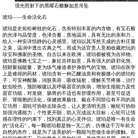
强光照射下的黑曜石貔貅如意吊坠
琥珀——生命活化石
琥珀是史前松树枝的化石，含有特别丰富的内含物，有宝石般
的光泽与晶莹度，色泽含蓄，质地温润，具有无比的亲和力，
给人一种安详恬静的心灵感受。琥珀以其浑然天成的古朴庄重
之美，温润中透出古典之气，而成为达官贵人竞相收藏把玩的
珍宝和佛家的圣物。自古以来在欧洲，琥珀都被视为吉祥物。
琥珀是佛教七宝之一，象征吉祥如意，具有强大的辟邪化煞、
招财聚福能量，更为练气修道者护身助气的宝物。琥珀在医学
上是难得的药材，琥珀含有一种乙醚油质和有极微小的琥珀粒
子，可安神醒脑，润肤美容，吸收辐射，缓解关节疼痛，治疗
蚊虫咬伤，预防喉咙以及呼吸器官的疾病，增加生殖能力及性
器官功能，对发烧、肠胃的不适也有舒缓作用，甚至可促进
肝、肾细胞的活化，保健效果极佳。戴在不同部位有不同的其
它功用：眉轮可协助去除杂念，让人更清明无惑；喉轮可协助
加强沟通能力，个性更开朗，助人完成远大目标；心轮可让情
感在理性的约束下，找到真正的心灵伴侣。琥珀是唯一有生命
的“活化石”，每一颗琥珀都是独一无二的，仿佛这千万年前大
自然的杰作，就是为了这美妙的一颗能与您做生命的接触。在