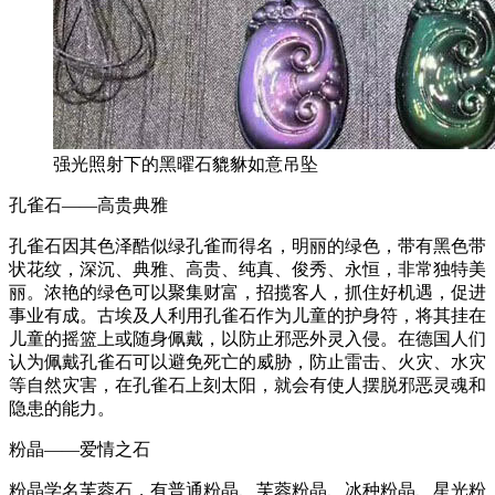
强光照射下的黑曜石貔貅如意吊坠
孔雀石——高贵典雅
孔雀石因其色泽酷似绿孔雀而得名，明丽的绿色，带有黑色带
状花纹，深沉、典雅、高贵、纯真、俊秀、永恒，非常独特美
丽。浓艳的绿色可以聚集财富，招揽客人，抓住好机遇，促进
事业有成。古埃及人利用孔雀石作为儿童的护身符，将其挂在
儿童的摇篮上或随身佩戴，以防止邪恶外灵入侵。在德国人们
认为佩戴孔雀石可以避免死亡的威胁，防止雷击、火灾、水灾
等自然灾害，在孔雀石上刻太阳，就会有使人摆脱邪恶灵魂和
隐患的能力。
粉晶——爱情之石
粉晶学名芙蓉石，有普通粉晶、芙蓉粉晶、冰种粉晶、星光粉