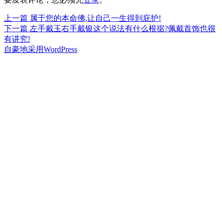
上
上一篇
属于您的本命佛,让自己一生得到庇护!
文
篇
下
下一篇
左手戴玉右手戴银这个说法有什么根据?佩戴首饰也很
章
文
篇
有讲究!
章：
文
自豪地采用WordPress
导
章：
航