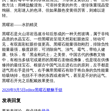
救方法：用稀盐酸浸泡，可溶掉变黄的外壳，使珍珠重现晶莹
绚丽、光彩迷人的色泽。但如果颜色变黄得厉害，则难以逆
转。
黑曜岩——水韵精灵
黑曜石是火山溶岩迅速冷却后形成的一种天然玻璃，属于非纯
晶质的水晶宝石。一些黑曜岩呈现天然彩虹眼效应，转动可
见，有双面彩虹眼价值更高。黑曜石能量强劲刚烈，排除负性
能量最强，极度辟邪，可消除病气、浊气、霉气，带给人健
康、快乐，有「黑金刚武士」之美誉。中国古代的佛教文物
中，有相当多镇宅或避邪的黑曜石圣物或佛像，也是现在供佛
修持的最佳宝石。根据古中国气法左进右出的原则，左手都是
进气而右手是排气，右手佩带黑曜石有助于将自身的负性能量
给吸纳掉，包括不干净的东西或者病气，甚至是不好的运气。
黑曜石开光之后配戴效果更佳。
发
作
分
2020年9月5日
editor
黑曜石貔貅手链
布
者
类
发表回复
于
要发表评论，您必须先
登录
。