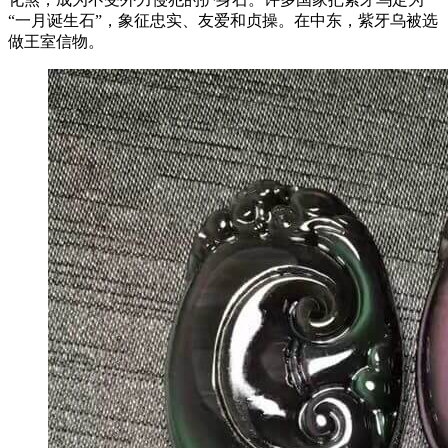
“一月诞生石”，象征忠实、友爱和贞操。在中东，紫牙乌被选
做王室信物。