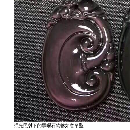
强光照射下的黑曜石貔貅如意吊坠