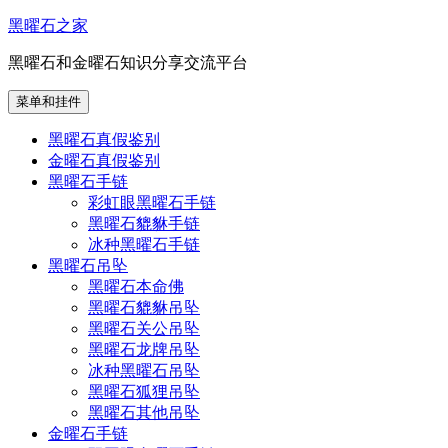
跳
黑曜石之家
至
黑曜石和金曜石知识分享交流平台
内
容
菜单和挂件
黑曜石真假鉴别
金曜石真假鉴别
黑曜石手链
彩虹眼黑曜石手链
黑曜石貔貅手链
冰种黑曜石手链
黑曜石吊坠
黑曜石本命佛
黑曜石貔貅吊坠
黑曜石关公吊坠
黑曜石龙牌吊坠
冰种黑曜石吊坠
黑曜石狐狸吊坠
黑曜石其他吊坠
金曜石手链