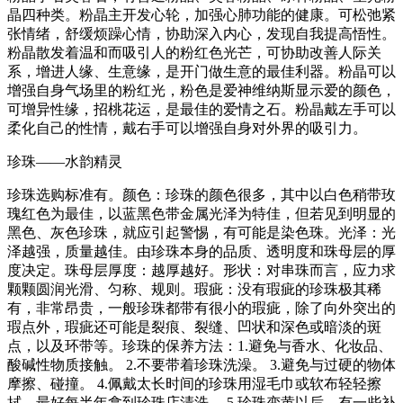
晶四种类。粉晶主开发心轮，加强心肺功能的健康。可松弛紧
张情绪，舒缓烦躁心情，协助深入内心，发现自我提高悟性。
粉晶散发着温和而吸引人的粉红色光芒，可协助改善人际关
系，增进人缘、生意缘，是开门做生意的最佳利器。粉晶可以
增强自身气场里的粉红光，粉色是爱神维纳斯显示爱的颜色，
可增异性缘，招桃花运，是最佳的爱情之石。粉晶戴左手可以
柔化自己的性情，戴右手可以增强自身对外界的吸引力。
珍珠——水韵精灵
珍珠选购标准有。颜色：珍珠的颜色很多，其中以白色稍带玫
瑰红色为最佳，以蓝黑色带金属光泽为特佳，但若见到明显的
黑色、灰色珍珠，就应引起警惕，有可能是染色珠。光泽：光
泽越强，质量越佳。由珍珠本身的品质、透明度和珠母层的厚
度决定。珠母层厚度：越厚越好。形状：对串珠而言，应力求
颗颗圆润光滑、匀称、规则。瑕疵：没有瑕疵的珍珠极其稀
有，非常昂贵，一般珍珠都带有很小的瑕疵，除了向外突出的
瑕点外，瑕疵还可能是裂痕、裂缝、凹状和深色或暗淡的斑
点，以及环带等。珍珠的保养方法：1.避免与香水、化妆品、
酸碱性物质接触。 2.不要带着珍珠洗澡。 3.避免与过硬的物体
摩擦、碰撞。 4.佩戴太长时间的珍珠用湿毛巾或软布轻轻擦
拭，最好每半年拿到珍珠店清洗。 5.珍珠变黄以后，有一些补