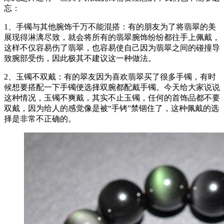
忘：
1、手镯与其他腕饰千万不能混搭：有的朋友为了将翡翠的美
展现得淋漓尽致，就会将所有的翡翠腕饰纷纷都往手上佩戴，
这样不仅容易伤了翡翠，也容易使自己因为翡翠之间的碰撞导
致腕部受伤，因此极其不建议这一种做法。
2、玉镯不双戴：有的翠友因为喜欢翡翠买了很多手镯，有时
候想要搭配一下手镯便选择双腕都配戴手镯。今天给大家说说
这种情况，玉镯不爽戴，其实不止玉镯，任何的首饰品都不要
双戴，因为给人的感觉像是被“手铐”禁锢住了，这种佩戴的选
择是非常不正确的。