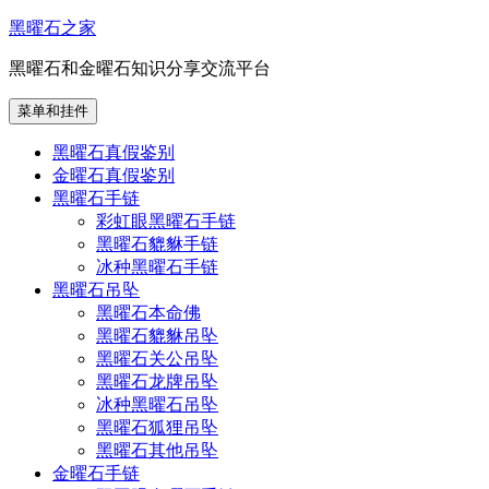
跳
黑曜石之家
至
黑曜石和金曜石知识分享交流平台
内
容
菜单和挂件
黑曜石真假鉴别
金曜石真假鉴别
黑曜石手链
彩虹眼黑曜石手链
黑曜石貔貅手链
冰种黑曜石手链
黑曜石吊坠
黑曜石本命佛
黑曜石貔貅吊坠
黑曜石关公吊坠
黑曜石龙牌吊坠
冰种黑曜石吊坠
黑曜石狐狸吊坠
黑曜石其他吊坠
金曜石手链