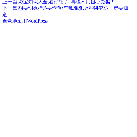
上
上一篇
彩宝知识大全,看仔细了, 再也不用担心受骗!!!
文
篇
下
下一篇
想要“求财”还要“守财”?戴貔貅,这些讲究你一定要知
章
文
篇
道……
章：
文
自豪地采用WordPress
导
章：
航