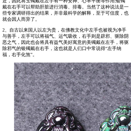
近，因此将玉镯戴在左手有一种安神、心率平衡等作用;银镯
戴在右手可以帮助肝脏进行消毒、排毒。当然了这种说法是一
些专家调研得出的结果，并非最科学的解释，至于可信度，也
就会因人而异了。
2、自古以来国人以左为贵，在佛教文化中左手也被视为净手
与善手，左手可以将福气、运气吸收，右手则是辟邪、驱除阴
恶之气，因此也会将具有益气美好寓意的美镯戴在左手，将驱
除邪气的银镯戴在右手，这也就是人们口中常说得“左手纳
福，右手化煞”。