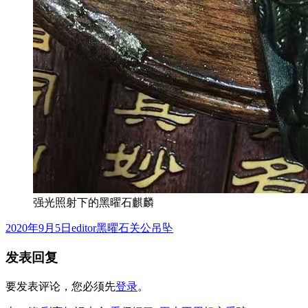
强光照射下的黑曜石麒麟
发
作
分
2020年9月5日
editor
黑曜石关公吊坠
布
者
类
发表回复
于
要发表评论，您必须先
登录
。