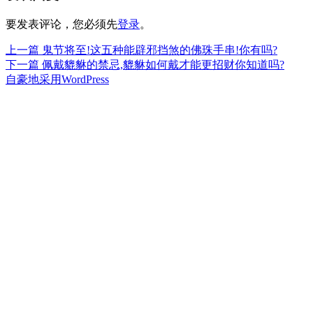
要发表评论，您必须先
登录
。
上
上一篇
鬼节将至!这五种能辟邪挡煞的佛珠手串!你有吗?
文
篇
下
下一篇
佩戴貔貅的禁忌,貔貅如何戴才能更招财你知道吗?
章
文
篇
自豪地采用WordPress
章：
文
导
章：
航