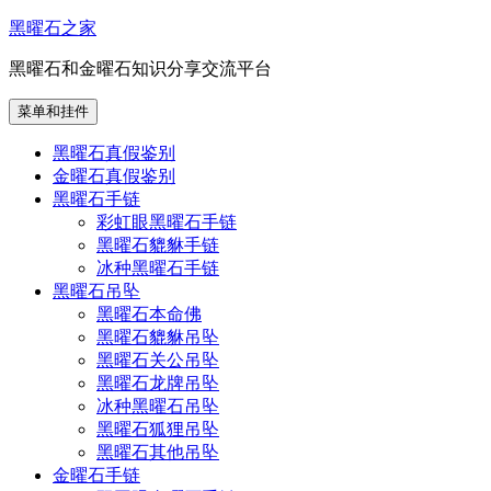
跳
黑曜石之家
至
黑曜石和金曜石知识分享交流平台
内
容
菜单和挂件
黑曜石真假鉴别
金曜石真假鉴别
黑曜石手链
彩虹眼黑曜石手链
黑曜石貔貅手链
冰种黑曜石手链
黑曜石吊坠
黑曜石本命佛
黑曜石貔貅吊坠
黑曜石关公吊坠
黑曜石龙牌吊坠
冰种黑曜石吊坠
黑曜石狐狸吊坠
黑曜石其他吊坠
金曜石手链