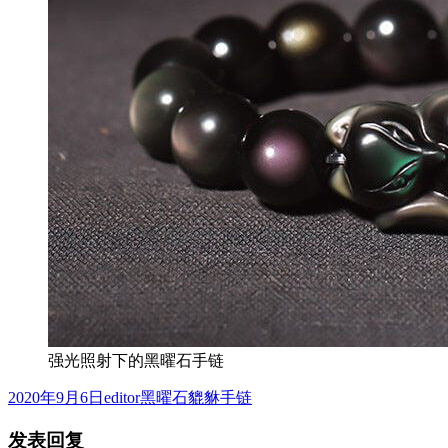
强光照射下的黑曜石手链
发
作
分
2020年9月6日
editor
黑曜石貔貅手链
布
者
类
发表回复
于