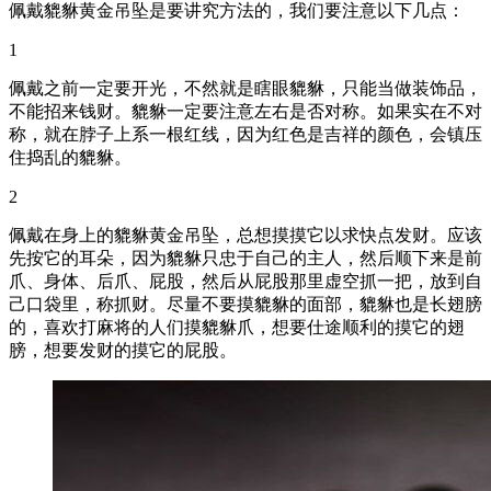
佩戴貔貅黄金吊坠是要讲究方法的，我们要注意以下几点：
1
佩戴之前一定要开光，不然就是瞎眼貔貅，只能当做装饰品，
不能招来钱财。貔貅一定要注意左右是否对称。如果实在不对
称，就在脖子上系一根红线，因为红色是吉祥的颜色，会镇压
住捣乱的貔貅。
2
佩戴在身上的貔貅黄金吊坠，总想摸摸它以求快点发财。应该
先按它的耳朵，因为貔貅只忠于自己的主人，然后顺下来是前
爪、身体、后爪、屁股，然后从屁股那里虚空抓一把，放到自
己口袋里，称抓财。尽量不要摸貔貅的面部，貔貅也是长翅膀
的，喜欢打麻将的人们摸貔貅爪，想要仕途顺利的摸它的翅
膀，想要发财的摸它的屁股。