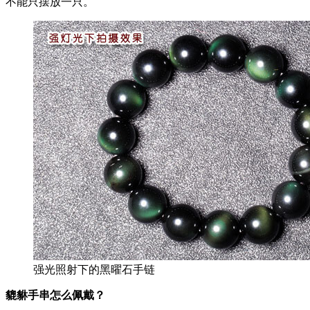
不能只摆放一只。
强光照射下的黑曜石手链
貔貅手串怎么佩戴？