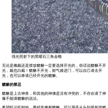
强光照射下的黑曜石三角金蟾
无论是佩戴还是摆放貔貅一定要选择开光的，俗话说貔貅不开
光，戴也白戴！貔貅不开光，财气难进门，可以自己请去开
光，也可以奉请已经开光的貔貅。
貔貅的禁忌
貔貅是上古神兽，和其他的神佛是没有冲突的，不存在请了神
像不能请貔貅的说法。
希望旺运旺财的，要经常佩戴貔貅，可以用手从头到尾抚摸貔