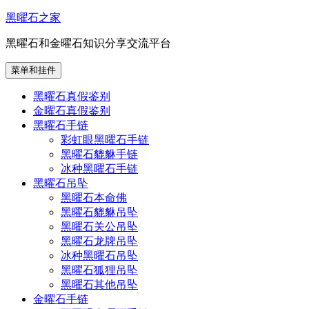
跳
黑曜石之家
至
黑曜石和金曜石知识分享交流平台
内
容
菜单和挂件
黑曜石真假鉴别
金曜石真假鉴别
黑曜石手链
彩虹眼黑曜石手链
黑曜石貔貅手链
冰种黑曜石手链
黑曜石吊坠
黑曜石本命佛
黑曜石貔貅吊坠
黑曜石关公吊坠
黑曜石龙牌吊坠
冰种黑曜石吊坠
黑曜石狐狸吊坠
黑曜石其他吊坠
金曜石手链