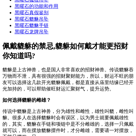
黑曜石的功能和作用
黑曜石真假鉴别
黑曜石貔貅吊坠
黑曜石貔貅手链
黑曜石龙牌吊坠
佩戴貔貅的禁忌,貔貅如何戴才能更招财
你知道吗?
貔貅是上古神兽，也是国人非常喜欢的招财神兽。传说貔貅吞
万物而不泄，具有很强的招财聚财能力，所以，财运不旺的朋
友可以选择这几款开光貔貅佩戴，都是直接从庙里结缘已经开
光加持的，可以帮助催旺财运汇聚财气，提升运势。
如何选择貔貅的雌雄？
传说中貔貅是上古神兽，分为雄性和雌性，雄性叫貔，雌性叫
貅。很多人在选择貔貅时会有误区，以为男士就要佩戴雄性
的，其实，貔貅在手链和项链中是不分雌雄的，选择一只佩戴
就可以，而在摆放貔貅摆件时，才分雌雄，需要请一对摆放，