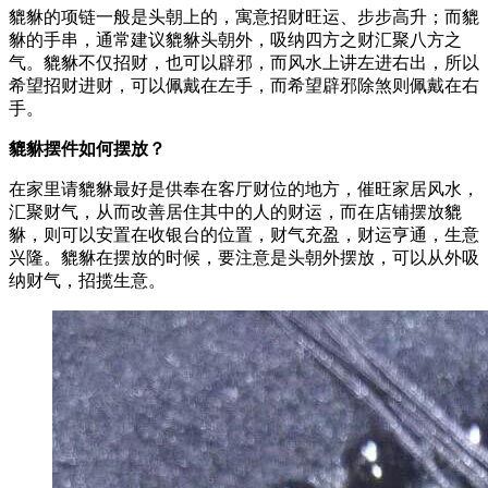
貔貅的项链一般是头朝上的，寓意招财旺运、步步高升；而貔
貅的手串，通常建议貔貅头朝外，吸纳四方之财汇聚八方之
气。貔貅不仅招财，也可以辟邪，而风水上讲左进右出，所以
希望招财进财，可以佩戴在左手，而希望辟邪除煞则佩戴在右
手。
貔貅摆件如何摆放？
在家里请貔貅最好是供奉在客厅财位的地方，催旺家居风水，
汇聚财气，从而改善居住其中的人的财运，而在店铺摆放貔
貅，则可以安置在收银台的位置，财气充盈，财运亨通，生意
兴隆。貔貅在摆放的时候，要注意是头朝外摆放，可以从外吸
纳财气，招揽生意。