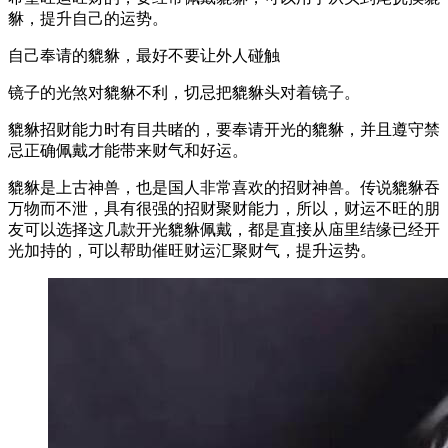
貅，提升自己的运势。
自己奉请的貔貅，最好不要让外人碰触
镜子的光煞对貔貅不利，切忌把貔貅头对着镜子。
貔貅招财能力时有目共睹的，要奉请开光的貔貅，并且遵守禁
忌正确佩戴才能带来财气和好运。
貔貅是上古神兽，也是国人非常喜欢的招财神兽。传说貔貅吞
万物而不泄，具有很强的招财聚财能力，所以，财运不旺的朋
友可以选择这几款开光貔貅佩戴，都是直接从庙里结缘已经开
光加持的，可以帮助催旺财运汇聚财气，提升运势。