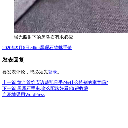
强光照射下的黑曜石有求必应
发
作
分
2020年9月6日
editor
黑曜石貔貅手链
布
者
类
发表回复
于
要发表评论，您必须先
登录
。
上
上一篇
黄金首饰应该戴那只手?有什么特别的寓意吗?
文
篇
下
下一篇
黑曜石手串,这么配珠好看!值得收藏
章
文
篇
自豪地采用WordPress
章：
文
导
章：
航