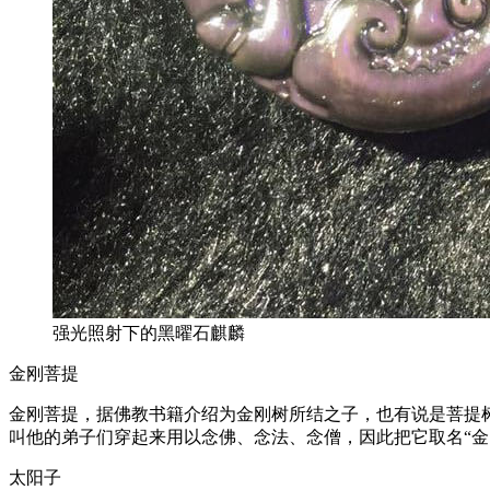
强光照射下的黑曜石麒麟
金刚菩提
金刚菩提，据佛教书籍介绍为金刚树所结之子，也有说是菩提
叫他的弟子们穿起来用以念佛、念法、念僧，因此把它取名“
太阳子