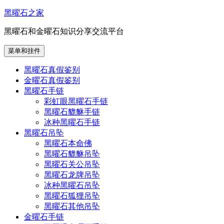
跳
黑曜石之家
至
黑曜石和金曜石知识分享交流平台
内
容
菜单和挂件
黑曜石真假鉴别
金曜石真假鉴别
黑曜石手链
彩虹眼黑曜石手链
黑曜石貔貅手链
冰种黑曜石手链
黑曜石吊坠
黑曜石本命佛
黑曜石貔貅吊坠
黑曜石关公吊坠
黑曜石龙牌吊坠
冰种黑曜石吊坠
黑曜石狐狸吊坠
黑曜石其他吊坠
金曜石手链