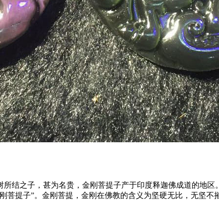
树所结之子，甚为名贵，金刚菩提子产于印度释迦佛成道的地区
金刚菩提子”。金刚菩提，金刚在佛教的含义为坚硬无比，无坚不