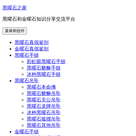
跳
黑曜石之家
至
黑曜石和金曜石知识分享交流平台
内
容
菜单和挂件
黑曜石真假鉴别
金曜石真假鉴别
黑曜石手链
彩虹眼黑曜石手链
黑曜石貔貅手链
冰种黑曜石手链
黑曜石吊坠
黑曜石本命佛
黑曜石貔貅吊坠
黑曜石关公吊坠
黑曜石龙牌吊坠
冰种黑曜石吊坠
黑曜石狐狸吊坠
黑曜石其他吊坠
金曜石手链