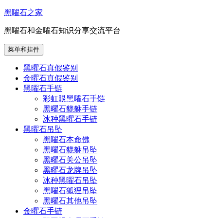
跳
黑曜石之家
至
黑曜石和金曜石知识分享交流平台
内
容
菜单和挂件
黑曜石真假鉴别
金曜石真假鉴别
黑曜石手链
彩虹眼黑曜石手链
黑曜石貔貅手链
冰种黑曜石手链
黑曜石吊坠
黑曜石本命佛
黑曜石貔貅吊坠
黑曜石关公吊坠
黑曜石龙牌吊坠
冰种黑曜石吊坠
黑曜石狐狸吊坠
黑曜石其他吊坠
金曜石手链