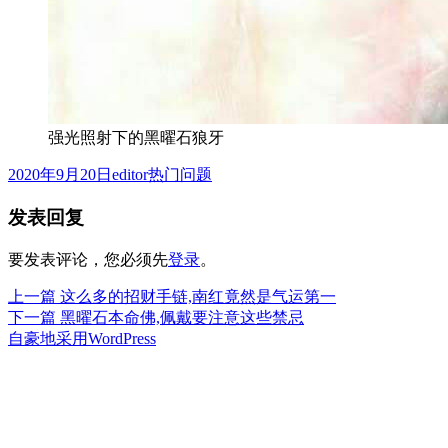
强光照射下的黑曜石狼牙
发
作
分
2020年9月20日
editor
热门问题
布
者
类
发表回复
于
要发表评论，您必须先
登录
。
上
上一篇
这么多的招财手链,南红竟然是气运第一
文
篇
下
下一篇
黑曜石本命佛,佩戴要注意这些禁忌
章
文
篇
自豪地采用WordPress
章：
文
导
章：
航