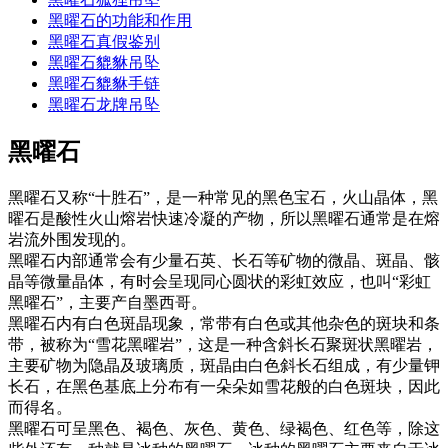
黑曜石的功能和作用
黑曜石真假鉴别
黑曜石貔貅吊坠
黑曜石貔貅手链
黑曜石龙牌吊坠
黑曜石
黑曜石又称“十胜石”，是一种常见的黑色宝石，火山晶体，黑
曜石是酸性火山熔岩快速冷凝的产物，所以黑曜石通常是在熔
岩流外围发现的。
黑曜石内部通常会有少量石英、长石等矿物的微晶、斑晶、骸
晶等微量晶体，有时会呈现同心圆状的彩虹效应，也叫“彩虹
黑曜石”，主要产自墨西哥。
黑曜石内有白色斑晶现象，常带有白色或其他杂色的斑块和条
带，被称为“雪花黑曜岩”，这是一种含斜长石聚斑状黑曜岩，
主要矿物为隐晶及玻璃质，斑晶由白色斜长石组成，有少量钾
长石，在黑色基底上分布有一朵朵如雪花般的白色斑块，因此
而得名。
黑曜石可呈黑色、褐色、灰色、黄色、绿褐色、红色等，除这