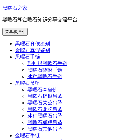
跳
黑曜石之家
至
黑曜石和金曜石知识分享交流平台
内
容
菜单和挂件
黑曜石真假鉴别
金曜石真假鉴别
黑曜石手链
彩虹眼黑曜石手链
黑曜石貔貅手链
冰种黑曜石手链
黑曜石吊坠
黑曜石本命佛
黑曜石貔貅吊坠
黑曜石关公吊坠
黑曜石龙牌吊坠
冰种黑曜石吊坠
黑曜石狐狸吊坠
黑曜石其他吊坠
金曜石手链