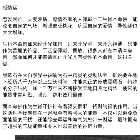
感情运：
恋爱困难、夫妻矛盾、感情不顺的人佩戴十二生肖本命佛，能
改变自身的气场，增强催旺桃花，巩固自身的爱情，异性缘也
大大增加。
生肖本命佛如未经开光加持，则未开光明，未开六神通，只能
作为普通的饰品、工艺品佩戴、摆放。很多人都在奉请本命
佛，然而如何才能奉请真正开光具有灵性的本命佛，这很关
键。
黑曜石在大自然界中被喻为石中精灵的灵动法宝，据说要在地
下经历八千万年以上生长时间，才能真正的形成黑曜石，特殊
的分子结构，加上千万年来不断接受天地日月之精华，使它的
能量非常刚烈、强劲，辟邪效用最佳。
而本命佛作为生肖守护神有着驱灾辟邪，招财纳福的作用。当
这两种圣物聚集在一起就会有着强大的能量，不仅可以避免负
面能量的干扰，还能除去霉运和晦气为您带来财运，最终拥有
了超强的气场能量和令人难以置信的神奇力量。