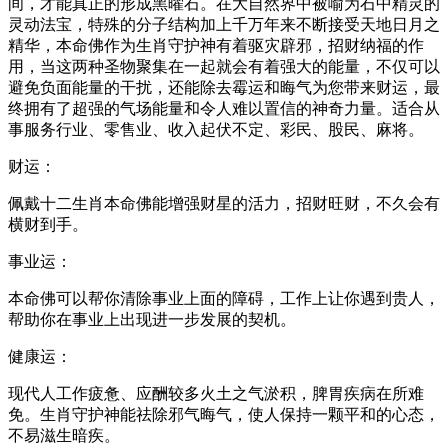
间，才能真正的形成黑曜石。在大自然界中被喻为石中精灵的
灵动法宝，特殊的分子结构加上千万年来不断接受天地日月之
精华，本命佛作为生肖守护神有着驱灾辟邪，招财纳福的作
用，当这两种圣物聚集在一起就会有着强大的能量，不仅可以
避免负面能量的干扰，还能除去霉运和晦气为您带来财运，最
终拥有了超强的气场能量和令人难以置信的神奇力量。适合从
事服务行业、零售业、收入起伏不定、彩民、股民、麻将。
财运：
佩戴十二生肖本命佛能增强财星的活力，招财旺财，不久会有
横财到手。
事业运：
本命佛可以帮你清除事业上面的障碍，工作上让你遇到贵人，
帮助你在事业上出现进一步发展的契机。
健康运：
现代人工作疲惫、应酬较多火土之气淤积，脾胃疾病在所难
免。生肖守护神能祛除邪气晦气，使人保持一颗平和的心态，
不易滋生暗疾。