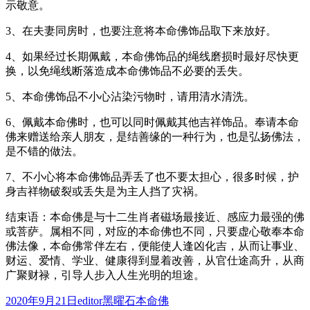
示敬意。
3、在夫妻同房时，也要注意将本命佛饰品取下来放好。
4、如果经过长期佩戴，本命佛饰品的绳线磨损时最好尽快更
换，以免绳线断落造成本命佛饰品不必要的丢失。
5、本命佛饰品不小心沾染污物时，请用清水清洗。
6、佩戴本命佛时，也可以同时佩戴其他吉祥饰品。奉请本命
佛来赠送给亲人朋友，是结善缘的一种行为，也是弘扬佛法，
是不错的做法。
7、不小心将本命佛饰品弄丢了也不要太担心，很多时候，护
身吉祥物破裂或丢失是为主人挡了灾祸。
结束语：本命佛是与十二生肖者磁场最接近、感应力最强的佛
或菩萨。属相不同，对应的本命佛也不同，只要虚心敬奉本命
佛法像，本命佛常伴左右，便能使人逢凶化吉，从而让事业、
财运、爱情、学业、健康得到显着改善，从官仕途高升，从商
广聚财禄，引导人步入人生光明的坦途。
发
作
分
2020年9月21日
editor
黑曜石本命佛