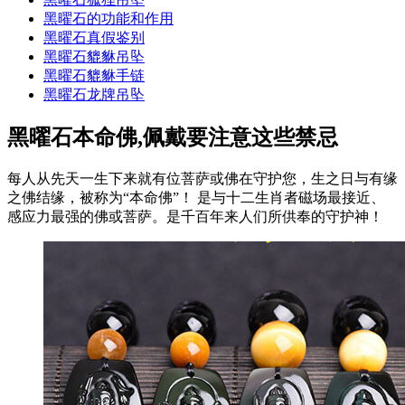
黑曜石的功能和作用
黑曜石真假鉴别
黑曜石貔貅吊坠
黑曜石貔貅手链
黑曜石龙牌吊坠
黑曜石本命佛,佩戴要注意这些禁忌
每人从先天一生下来就有位菩萨或佛在守护您，生之日与有缘
之佛结缘，被称为“本命佛”！ 是与十二生肖者磁场最接近、
感应力最强的佛或菩萨。是千百年来人们所供奉的守护神！