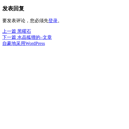
布
者
类
发表回复
于
要发表评论，您必须先
登录
。
上
上一篇
黑曜石
文
篇
下
下一篇
水晶狐狸的–文章
章
文
篇
自豪地采用WordPress
章：
文
导
章：
航