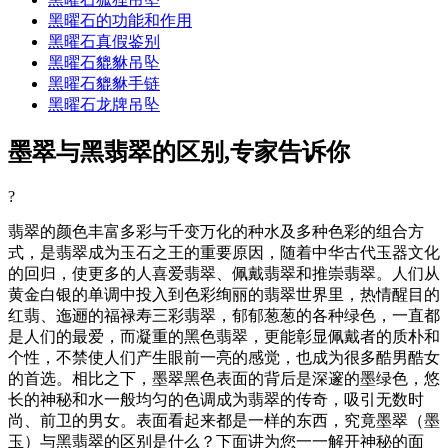
黑曜石的功能和作用
黑曜石真假鉴别
黑曜石貔貅吊坠
黑曜石貔貅手链
黑曜石龙牌吊坠
墨翠与黑翡翠的区别,专家告诉你
?
翡翠的颜色丰富多彩与千变万化的种水及多种色彩的组合方
式，是翡翠成为玉石之王的重要原因，随着中华古代玉器文化
的回归，使更多的人喜爱翡翠、佩戴翡翠和推崇翡翠。人们从
黄金白银的单调中投入到色彩绚丽的翡翠世界里，热情醒目的
红翡、迤逦的福禄寿三彩翡翠，郁郁葱葱的各种绿色，一直都
是人们的最爱，而凝重的黑色翡翠，更能彰显佩戴者的质朴和
个性，不禁使人们产生眼前一亮的感觉，也成为很多酷男酷女
的首选。相比之下，墨翠黑色表面的背后是深邃的墨绿色，悠
长的神秘和水一般均匀的色调成为翡翠的传奇，吸引无数时
尚、前卫的男女。表面看起来都是一样的东西，究竟墨翠（墨
玉）与黑翡翠的区别是什么？下面讲为您一一解开神秘的面