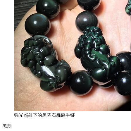
强光照射下的黑曜石貔貅手链
黑翡