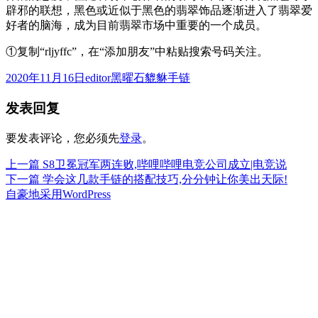
辟邪的联想，黑色或近似于黑色的翡翠饰品逐渐进入了翡翠爱
好者的脑海，成为目前翡翠市场中重要的一个成员。
①复制“rljyffc”，在“添加朋友”中粘贴搜索号码关注。
发
作
分
2020年11月16日
editor
黑曜石貔貅手链
布
者
类
发表回复
于
要发表评论，您必须先
登录
。
上
上一篇
S8卫冕冠军两连败,哔哩哔哩电竞公司成立|电竞说
文
篇
下
下一篇
学会这几款手链的搭配技巧,分分钟让你美出天际!
章
文
篇
自豪地采用WordPress
章：
文
导
章：
航