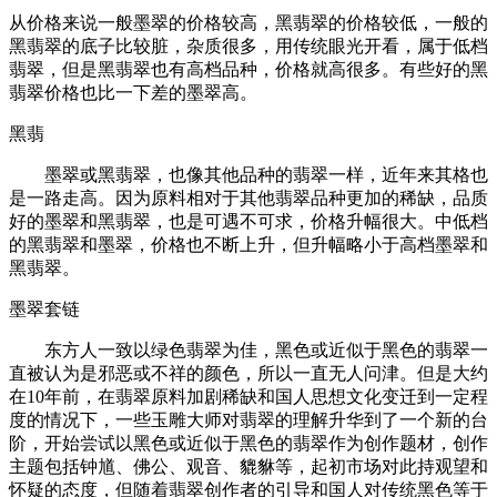
从价格来说一般墨翠的价格较高，黑翡翠的价格较低，一般的
黑翡翠的底子比较脏，杂质很多，用传统眼光开看，属于低档
翡翠，但是黑翡翠也有高档品种，价格就高很多。有些好的黑
翡翠价格也比一下差的墨翠高。
黑翡
墨翠或黑翡翠，也像其他品种的翡翠一样，近年来其格也
是一路走高。因为原料相对于其他翡翠品种更加的稀缺，品质
好的墨翠和黑翡翠，也是可遇不可求，价格升幅很大。中低档
的黑翡翠和墨翠，价格也不断上升，但升幅略小于高档墨翠和
黑翡翠。
墨翠套链
东方人一致以绿色翡翠为佳，黑色或近似于黑色的翡翠一
直被认为是邪恶或不祥的颜色，所以一直无人问津。但是大约
在10年前，在翡翠原料加剧稀缺和国人思想文化变迁到一定程
度的情况下，一些玉雕大师对翡翠的理解升华到了一个新的台
阶，开始尝试以黑色或近似于黑色的翡翠作为创作题材，创作
主题包括钟馗、佛公、观音、貔貅等，起初市场对此持观望和
怀疑的态度，但随着翡翠创作者的引导和国人对传统黑色等于