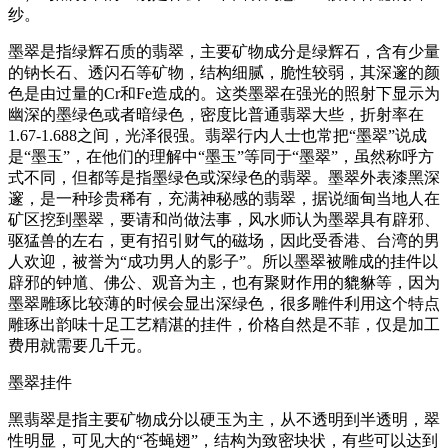
纱。
墨翠是指绿辉石质的翡翠，主要矿物成分是绿辉石，含有少量
的钠长石、透闪石等矿物，结构细腻，脆性较弱，其深邃的颜
色是由过量的Cr和Fe造成的。这类墨翠在强光的照射下显示为
幽深的墨绿色或者暗绿色，密度比普通翡翠大些，折射率在
1.67-1.688之间，光泽很强。翡翠行内人士也常把“墨翠”说成
是“墨玉”，在他们的理解中“墨玉”等同于“墨翠”，虽然称呼方
式不同，但都等是指墨绿色或深绿色的翡翠。墨翠外表漆黑深
邃，是一种珍贵稀有，充满神秘感的翡翠，据说缅甸当地人在
矿区挖到墨翠，要请和尚做法事，风水师认为墨翠具有辟邪、
驱猛兽的左右，更有招引财气的磁场，因此受香港、台湾的男
人欢迎，被誉为“成功男人的影子”。所以墨翠被雕成的挂件以
辟邪的钟馗、佛公、观音为主，也有聚财作用的貔貅等，因为
墨翠雕琢比较薄的时候会显出深绿色，很多雕件利用这个特点
雕琢出韵味十足工艺精湛的挂件，价格自然是不菲，仅是加工
费用就需要几千元。
墨翠挂件
黑翡翠是指主要矿物成分以硬玉为主，从不透明到半透明，翠
性明显，可见大的“苍蝇翅”，结构为致密块状，有些可以达到