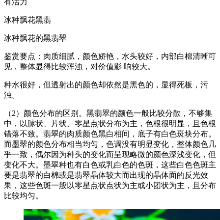
有活力
冰种飘花黑翡
冰种飘花的黑翡翠
鉴赏要点：肉质细腻，颜色娇艳，水头较好，内部白棉清晰可
见，整体显得比较浑浊，对价值影 响较大。
种水很好，但透射出的颜色却依然是黑色的，显得死板，污
浊。
（2）颜色分布的区别。黑翡翠的颜色一般比较分散，不够集
中，以脉状、片状、零星点状分布为主，色根很明显，且色根
错落不致。翡翠的肉质颜色黑白相间，底子有白色斑块分布。
而墨翠的颜色分布相当均匀，色调没有明显变化，整体颜色几
乎一致，偶尔因为种头的变化而呈现略微的颜色深浅变化，但
变化不大。墨翠种也有白色或乳白色的色斑，这些白色色斑主
要是翡翠的白棉或是翡翠晶体较大而出现的晶体面的反光效
果，这些色斑一般以零星点状点状为主或小团状为主，且分布
比较均匀。