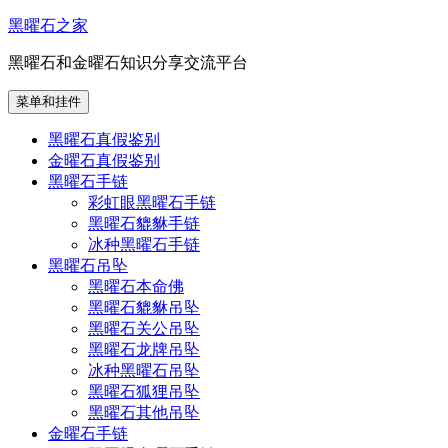
跳
黑曜石之家
至
黑曜石和金曜石知识分享交流平台
内
容
菜单和挂件
黑曜石真假鉴别
金曜石真假鉴别
黑曜石手链
彩虹眼黑曜石手链
黑曜石貔貅手链
冰种黑曜石手链
黑曜石吊坠
黑曜石本命佛
黑曜石貔貅吊坠
黑曜石关公吊坠
黑曜石龙牌吊坠
冰种黑曜石吊坠
黑曜石狐狸吊坠
黑曜石其他吊坠
金曜石手链