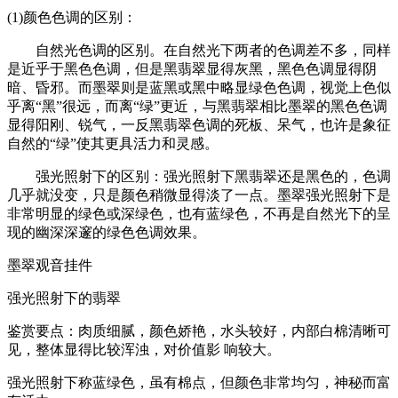
(1)颜色色调的区别：
自然光色调的区别。在自然光下两者的色调差不多，同样
是近乎于黑色色调，但是黑翡翠显得灰黑，黑色色调显得阴
暗、昏邪。而墨翠则是蓝黑或黑中略显绿色色调，视觉上色似
乎离“黑”很远，而离“绿”更近，与黑翡翠相比墨翠的黑色色调
显得阳刚、锐气，一反黑翡翠色调的死板、呆气，也许是象征
自然的“绿”使其更具活力和灵感。
强光照射下的区别：强光照射下黑翡翠还是黑色的，色调
几乎就没变，只是颜色稍微显得淡了一点。墨翠强光照射下是
非常明显的绿色或深绿色，也有蓝绿色，不再是自然光下的呈
现的幽深深邃的绿色色调效果。
墨翠观音挂件
强光照射下的翡翠
鉴赏要点：肉质细腻，颜色娇艳，水头较好，内部白棉清晰可
见，整体显得比较浑浊，对价值影 响较大。
强光照射下称蓝绿色，虽有棉点，但颜色非常均匀，神秘而富