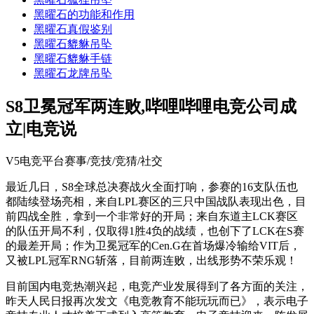
黑曜石的功能和作用
黑曜石真假鉴别
黑曜石貔貅吊坠
黑曜石貔貅手链
黑曜石龙牌吊坠
S8卫冕冠军两连败,哔哩哔哩电竞公司成
立|电竞说
V5电竞平台赛事/竞技/竞猜/社交
最近几日，S8全球总决赛战火全面打响，参赛的16支队伍也
都陆续登场亮相，来自LPL赛区的三只中国战队表现出色，目
前四战全胜，拿到一个非常好的开局；来自东道主LCK赛区
的队伍开局不利，仅取得1胜4负的战绩，也创下了LCK在S赛
的最差开局；作为卫冕冠军的Cen.G在首场爆冷输给VIT后，
又被LPL冠军RNG斩落，目前两连败，出线形势不荣乐观！
目前国内电竞热潮兴起，电竞产业发展得到了各方面的关注，
昨天人民日报再次发文《电竞教育不能玩玩而已》，表示电子