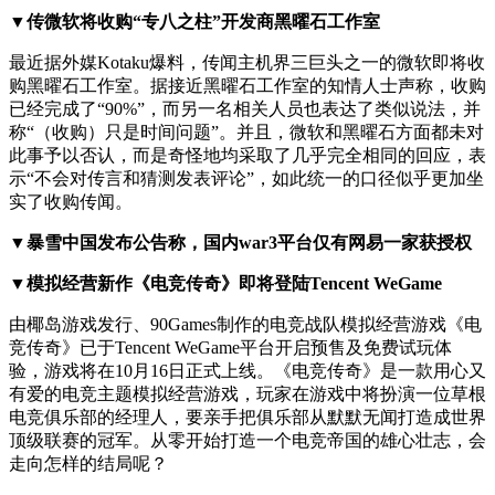
▼传微软将收购“专八之柱”开发商黑曜石工作室
最近据外媒Kotaku爆料，传闻主机界三巨头之一的微软即将收
购黑曜石工作室。据接近黑曜石工作室的知情人士声称，收购
已经完成了“90%”，而另一名相关人员也表达了类似说法，并
称“（收购）只是时间问题”。并且，微软和黑曜石方面都未对
此事予以否认，而是奇怪地均采取了几乎完全相同的回应，表
示“不会对传言和猜测发表评论”，如此统一的口径似乎更加坐
实了收购传闻。
▼暴雪中国发布公告称，国内war3平台仅有网易一家获授权
▼模拟经营新作《电竞传奇》即将登陆Tencent WeGame
由椰岛游戏发行、90Games制作的电竞战队模拟经营游戏《电
竞传奇》已于Tencent WeGame平台开启预售及免费试玩体
验，游戏将在10月16日正式上线。《电竞传奇》是一款用心又
有爱的电竞主题模拟经营游戏，玩家在游戏中将扮演一位草根
电竞俱乐部的经理人，要亲手把俱乐部从默默无闻打造成世界
顶级联赛的冠军。从零开始打造一个电竞帝国的雄心壮志，会
走向怎样的结局呢？