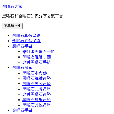
跳
黑曜石之家
至
黑曜石和金曜石知识分享交流平台
内
容
菜单和挂件
黑曜石真假鉴别
金曜石真假鉴别
黑曜石手链
彩虹眼黑曜石手链
黑曜石貔貅手链
冰种黑曜石手链
黑曜石吊坠
黑曜石本命佛
黑曜石貔貅吊坠
黑曜石关公吊坠
黑曜石龙牌吊坠
冰种黑曜石吊坠
黑曜石狐狸吊坠
黑曜石其他吊坠
金曜石手链