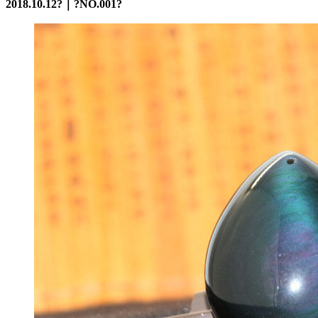
2018.10.12
?｜
?NO.001?