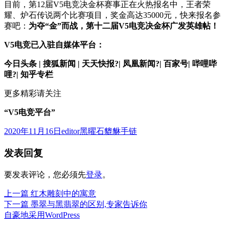
目前，第12届V5电竞决金杯赛事正在火热报名中，王者荣
耀、炉石传说两个比赛项目，奖金高达35000元，快来报名参
赛吧：
为夺“金”而战，第十二届V5电竞决金杯广发英雄帖！
V5电竞已入驻自媒体平台：
今日头条 | 搜狐新闻 | 天天快报?| 凤凰新闻?| 百家号| 哔哩哔
哩?| 知乎专栏
更多精彩请关注
“
V5电竞平台
”
发
作
分
2020年11月16日
editor
黑曜石貔貅手链
布
者
类
发表回复
于
要发表评论，您必须先
登录
。
上
上一篇
红木雕刻中的寓意
文
篇
下
下一篇
墨翠与黑翡翠的区别,专家告诉你
章
文
篇
自豪地采用WordPress
章：
文
导