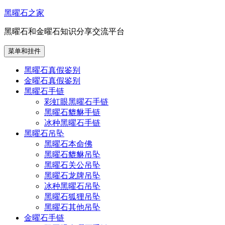
跳
黑曜石之家
至
黑曜石和金曜石知识分享交流平台
内
容
菜单和挂件
黑曜石真假鉴别
金曜石真假鉴别
黑曜石手链
彩虹眼黑曜石手链
黑曜石貔貅手链
冰种黑曜石手链
黑曜石吊坠
黑曜石本命佛
黑曜石貔貅吊坠
黑曜石关公吊坠
黑曜石龙牌吊坠
冰种黑曜石吊坠
黑曜石狐狸吊坠
黑曜石其他吊坠
金曜石手链