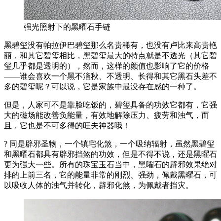
强光照射下的黑曜石手链
黑碧玺没有帕拉伊巴碧玺那么名贵稀有，也没有卢比来高贵艳
丽，和其它碧玺相比，黑碧玺最大的特点就是不透光（其它碧
玺几乎都是透明的），然而，这样的颜值也影响了它的价格
——谁会喜欢一个黑不溜秋、不透明、长得和其它黑石头差不
多的碧玺呢？可以说，它是家族中最没存在感的一种了。
但是，人家可不是靠脸吃饭的，碧玺具备的功效它都有，它强
大的磁场能改善负能量，有效地解除压力、疲劳和浊气，而
且，它也是不可多得的旺夫神器哦！
? 同是辟邪圣物，一个镇宅化煞，一个吸纳辐射，虽然黑碧玺
和黑曜石都具有辟邪挡煞的功效，但是不得不说，还是黑曜石
更为强大一些。所有的珠宝玉石当中，黑曜石的辟邪效果绝对
排的上前三名，它的能量非常的刚烈、强劲，佩戴黑曜石，可
以吸收人体的浊气并转化，辟邪化煞，为佩戴者挡灾。