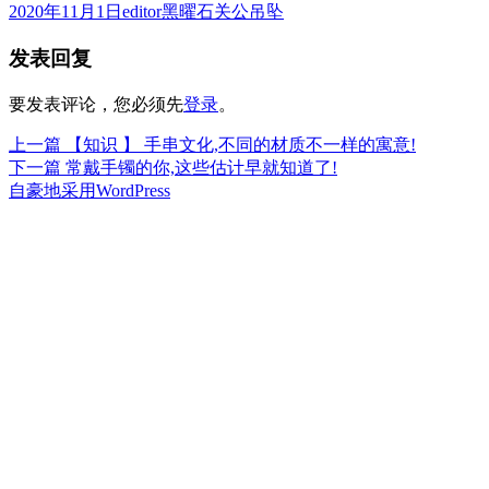
发
作
分
2020年11月1日
editor
黑曜石关公吊坠
布
者
类
发表回复
于
要发表评论，您必须先
登录
。
上
上一篇
【知识 】 手串文化,不同的材质不一样的寓意!
文
篇
下
下一篇
常戴手镯的你,这些估计早就知道了!
章
文
篇
自豪地采用WordPress
章：
文
导
章：
航