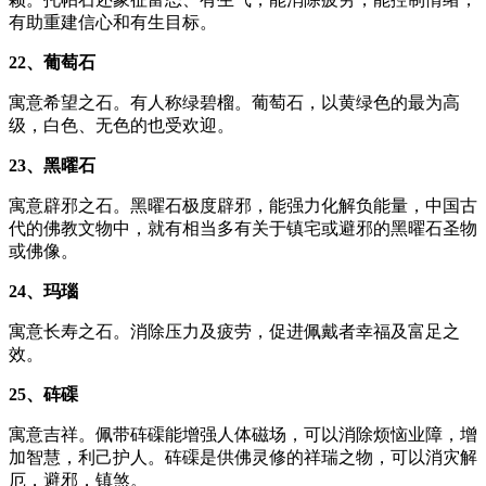
有助重建信心和有生目标。
22、葡萄石
寓意希望之石。有人称绿碧榴。葡萄石，以黄绿色的最为高
级，白色、无色的也受欢迎。
23、黑曜石
寓意辟邪之石。黑曜石极度辟邪，能强力化解负能量，中国古
代的佛教文物中，就有相当多有关于镇宅或避邪的黑曜石圣物
或佛像。
24、玛瑙
寓意长寿之石。消除压力及疲劳，促进佩戴者幸福及富足之
效。
25、砗磲
寓意吉祥。佩带砗磲能增强人体磁场，可以消除烦恼业障，增
加智慧，利己护人。砗磲是供佛灵修的祥瑞之物，可以消灾解
厄，避邪，镇煞。