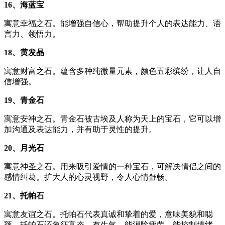
16、海蓝宝
寓意幸福之石。能增强自信心，帮助提升个人的表达能力、语
言力、领悟力。
18、黄发晶
寓意财富之石。蕴含多种纯微量元素，颜色五彩缤纷，让人自
信增强。
19、青金石
寓意安神之石。青金石被古埃及人称为天上的宝石，它可以增
加沟通及表达能力，并有助于灵性的提升。
20、月光石
寓意神圣之石。用来吸引爱情的一种宝石，可解决情侣之间的
感情纠葛。扩大人的心灵视野，令人心情舒畅。
21、托帕石
寓意友谊之石。托帕石代表真诚和挚着的爱，意味美貌和聪
颖。托帕石还象征富态、有生气，能消除疲劳，能控制情绪，