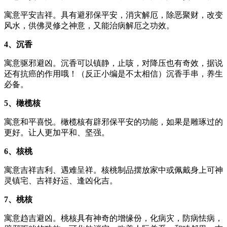
寓意平安吉祥。具有避邪保平安，消灾解厄，除恶聚财，改变
风水，供佛灵修之神意，又能治病解厄之功效。
4、沉香
寓意驱邪避凶。沉香可以镇静，止咳，对降压也有奇效，据说
还有抗癌的作用哦！（反正小编是不太相信）沉香手串，养生
必备。
5、橄榄核
寓意和平喜悦。橄榄核有辟邪保平安的功能，如果是雕琢过的
更好。让人更加平和、坚强。
6、核桃
寓意吉祥吉利、遇难呈祥。核桃制品摆放家中或佩戴身上可神
灵镇宅、吉祥好运、逢凶化吉。
7、桃核
寓意趋吉避凶。桃核具有神奇的增缘份，化病灾，防病怯病，