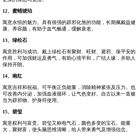
12、蜜蜡琥珀
寓意永恒的魅力。具有很强的辟邪化煞的功能，长期佩戴益健
康、养容颜，有助于血气畅通，缓解衰老。
13、绿松石
寓意胜利与成功。戴上绿松石有聚财、旺财、避邪、保平安的
作用，可加强财运及勇气，有助心境平和，广结人缘，并助人
保持开朗。
14、南红
寓意吉祥和祝福。可平衡正负能量，消除精神紧张及压力。也
可改善内分泌，加强血液循环，让气色变好。自古以来一直被
当为辟邪物、护身符使用。
15、碧玺
寓意权利与富贵。碧玺又称电气石，颜色多变的宝石。能量
大，聚财富，使头脑思维清晰，给人带来勇气及增强信念。