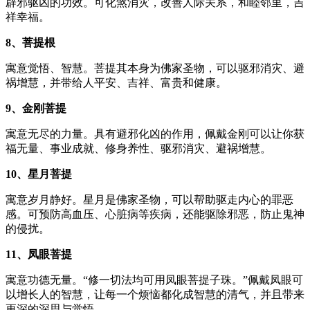
辟邪驱凶的功效。可化煞消灾，改善人际关系，和睦邻里，吉
祥幸福。
8、菩提根
寓意觉悟、智慧。菩提其本身为佛家圣物，可以驱邪消灾、避
祸增慧，并带给人平安、吉祥、富贵和健康。
9、金刚菩提
寓意无尽的力量。具有避邪化凶的作用，佩戴金刚可以让你获
福无量、事业成就、修身养性、驱邪消灾、避祸增慧。
10、星月菩提
寓意岁月静好。星月是佛家圣物，可以帮助驱走内心的罪恶
感。可预防高血压、心脏病等疾病，还能驱除邪恶，防止鬼神
的侵扰。
11、凤眼菩提
寓意功德无量。“修一切法均可用凤眼菩提子珠。”佩戴凤眼可
以增长人的智慧，让每一个烦恼都化成智慧的清气，并且带来
更深的深思与觉悟。