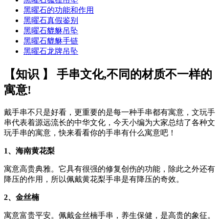
黑曜石的功能和作用
黑曜石真假鉴别
黑曜石貔貅吊坠
黑曜石貔貅手链
黑曜石龙牌吊坠
【知识 】 手串文化,不同的材质不一样的
寓意!
戴手串不只是好看，更重要的是每一种手串都有寓意，文玩手
串代表着源远流长的中华文化，今天小编为大家总结了各种文
玩手串的寓意，快来看看你的手串有什么寓意吧！
1、海南黄花梨
寓意高贵典雅。它具有很强的修复创伤的功能，除此之外还有
降压的作用，所以佩戴黄花梨手串是有降压的奇效。
2、金丝楠
寓意富贵平安。佩戴金丝楠手串，养生保健，是高贵的象征。