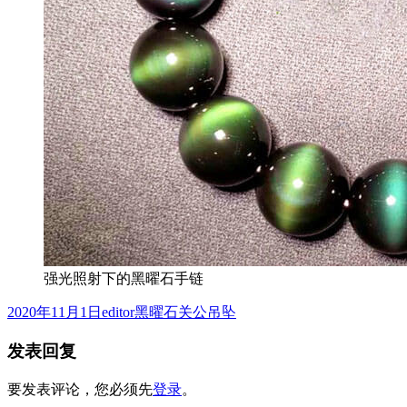
强光照射下的黑曜石手链
发
作
分
2020年11月1日
editor
黑曜石关公吊坠
布
者
类
发表回复
于
要发表评论，您必须先
登录
。