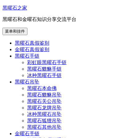
跳
黑曜石之家
至
黑曜石和金曜石知识分享交流平台
内
容
菜单和挂件
黑曜石真假鉴别
金曜石真假鉴别
黑曜石手链
彩虹眼黑曜石手链
黑曜石貔貅手链
冰种黑曜石手链
黑曜石吊坠
黑曜石本命佛
黑曜石貔貅吊坠
黑曜石关公吊坠
黑曜石龙牌吊坠
冰种黑曜石吊坠
黑曜石狐狸吊坠
黑曜石其他吊坠
金曜石手链