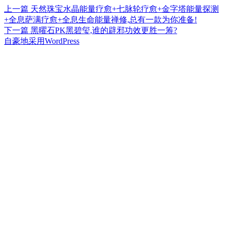
上
上一篇
天然珠宝水晶能量疗愈+七脉轮疗愈+金字塔能量探测
文
篇
+全息萨满疗愈+全息生命能量禅修,总有一款为你准备!
章
文
下
下一篇
黑曜石PK黑碧玺,谁的辟邪功效更胜一筹?
章：
篇
自豪地采用WordPress
导
文
航
章：