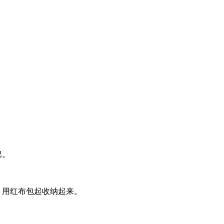
巴。
，用红布包起收纳起来。