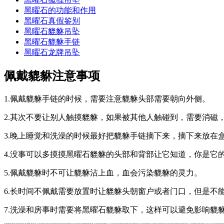
黑曜石的功能和作用
黑曜石真假鉴别
黑曜石貔貅吊坠
黑曜石貔貅手链
黑曜石龙牌吊坠
佩戴貔貅注意事项
1.佩戴貔貅手链的时候，需要注意貔貅头部需要朝向外侧。
2.其次不要让别人触摸貔貅，如果被其他人触碰到，需要消磁
3.晚上睡觉和洗澡的时候最好把貔貅手链摘下来，摘下来放在
4.没事可以多摸摸黑曜石貔貅的头部和背部让它知道，你是它
5.佩戴貔貅时不可让貔貅沾上血，血会污染貔貅的灵力。
6.长时间不佩戴需要放置时让貔貅头朝窗户或者门口，但是不
7.洗澡和房事时需要将黑曜石貔貅取下，这样可以避免影响貔