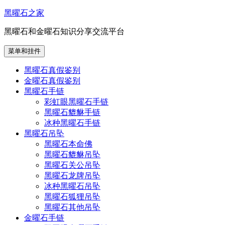
跳
黑曜石之家
至
黑曜石和金曜石知识分享交流平台
内
容
菜单和挂件
黑曜石真假鉴别
金曜石真假鉴别
黑曜石手链
彩虹眼黑曜石手链
黑曜石貔貅手链
冰种黑曜石手链
黑曜石吊坠
黑曜石本命佛
黑曜石貔貅吊坠
黑曜石关公吊坠
黑曜石龙牌吊坠
冰种黑曜石吊坠
黑曜石狐狸吊坠
黑曜石其他吊坠
金曜石手链