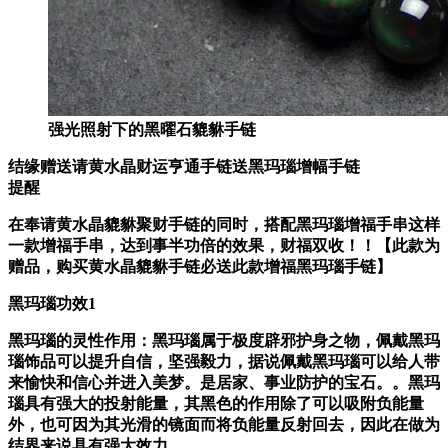
强光照射下的黑曜石貔貅手链
结
缘
赠
送
请黄水晶财运亨通手链送黑玛瑙增幅手链
提醒
在奉请黄水晶貔貅聚财手链的同时，搭配黑玛瑙增福手串这样
一款增福手串，达到事半功倍的效果，财福双收！！【此款为
赠品，购买黄水晶貔貅手链必送此款增福黑玛瑙手链】
黑玛瑙功效1
黑玛瑙的灵性作用：黑玛瑙属于极度辟邪护身之物，佩戴黑玛
瑙饰品可以提升自信，坚强毅力，据说佩戴黑玛瑙可以给人带
来愉快和信心并进入美梦。是居家、事业防护的宝石。。黑玛
瑙具有强大的投射能量，其黑色的作用除了可以吸附负能量
外，也可因为其光滑的镜面而将负能量反射回去，因此在做为
结界来说具有强大效力。