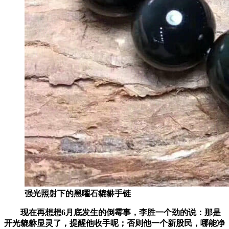
强光照射下的黑曜石貔貅手链
现在再想想6月底发生的倒霉事，李胜一个劲的说：那是
开光貔貅显灵了，提醒他收手呢；否则他一个新股民，哪能净