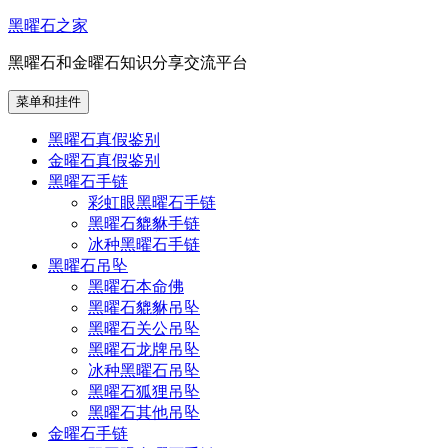
跳
黑曜石之家
至
黑曜石和金曜石知识分享交流平台
内
容
菜单和挂件
黑曜石真假鉴别
金曜石真假鉴别
黑曜石手链
彩虹眼黑曜石手链
黑曜石貔貅手链
冰种黑曜石手链
黑曜石吊坠
黑曜石本命佛
黑曜石貔貅吊坠
黑曜石关公吊坠
黑曜石龙牌吊坠
冰种黑曜石吊坠
黑曜石狐狸吊坠
黑曜石其他吊坠
金曜石手链