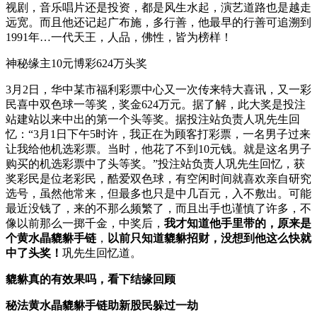
视剧，音乐唱片还是投资，都是风生水起，演艺道路也是越走
远宽。而且他还记起广布施，多行善，他最早的行善可追溯到
1991年…一代天王，人品，佛性，皆为榜样！
神秘缘主10元博彩624万头奖
3月2日，华中某市福利彩票中心又一次传来特大喜讯，又一彩
民喜中双色球一等奖，奖金624万元。据了解，此大奖是投注
站建站以来中出的第一个头等奖。据投注站负责人巩先生回
忆：“3月1日下午5时许，我正在为顾客打彩票，一名男子过来
让我给他机选彩票。当时，他花了不到10元钱。就是这名男子
购买的机选彩票中了头等奖。”投注站负责人巩先生回忆，获
奖彩民是位老彩民，酷爱双色球，有空闲时间就喜欢亲自研究
选号，虽然他常来，但最多也只是中几百元，入不敷出。可能
最近没钱了，来的不那么频繁了，而且出手也谨慎了许多，不
像以前那么一掷千金，中奖后，
我才知道他手里带的，原来是
个黄水晶貔貅手链
，
以前只知道貔貅招财，没想到他这么快就
中了头奖！
巩先生回忆道。
貔貅真的有效果吗，看下结缘回顾
秘法黄水晶貔貅手链助新股民躲过一劫