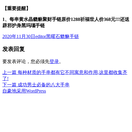
【重要提醒】
1
、
每串
黄水晶貔貅聚财手链原价1288祈福世人价
368
元!!!还送
辟邪护身黑玛瑙手链
发
作
分
2020年11月30日
editor
黑曜石貔貅手链
布
者
类
发表回复
于
要发表评论，您必须先
登录
。
上
上一篇
每种材质的手串都有它不同寓意和作用,这里都收集齐
文
篇
了!
章
文
下
下一篇
成功男士必备的八大手串
章：
篇
自豪地采用WordPress
导
文
航
章：