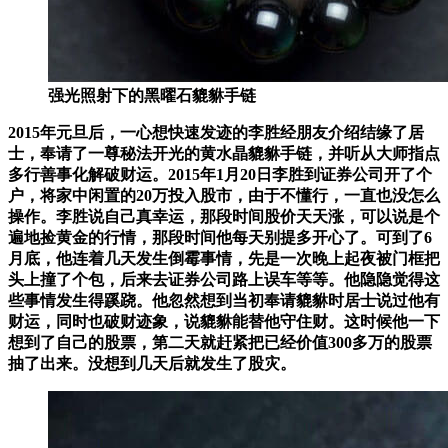
强光照射下的黑曜石貔貅手链
2015年元旦后，一心想快速发迹的李胜经朋友介绍结缘了居
士，
奉请了一尊秘法开光的黄水晶貔貅手链
，
并听从大师指点
多行善事化解破财运。
2015年1月20日李胜到证券公司开了个
户，将家中闲置的20万投入股市，由于不懂行，一直也没怎么
操作。李胜说自己真幸运，那段时间股价天天涨，可以说是个
遍地捡黄金的行情，那段时间他每天别提多开心了。可到了6
月底，他连着几天发生倒霉事情，先是一次晚上起夜被门框把
头上撞了个包，后来去证券公司路上误车等等。他隐隐觉得这
些事情发生得蹊跷。他忽然想到当初奉请貔貅时居士说过他有
财运，同时也破财迹象，说貔貅能替他守住财。这时候他一下
想到了自己的股票，第二天就赶紧把已经价值300多万的股票
抽了出来。没想到几天后就发生了股灾。