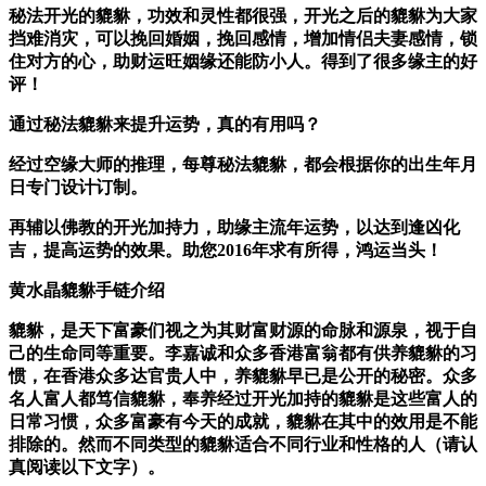
秘法开光的貔貅，功效和灵性都很强，开光之后的貔貅为大家
挡难消灾，可以挽回婚姻，挽回感情，增加情侣夫妻感情，锁
住对方的心，助财运旺姻缘还能防小人。得到了很多缘主的好
评！
通过秘法貔貅来提升运势，真的有用吗？
经过空缘大师的推理，每尊秘法貔貅，都会根据你的出生年月
日专门设计订制。
再辅以佛教的开光加持力，助缘主流年运势，以达到逢凶化
吉，提高运势的效果。助您2016年求有所得，鸿运当头！
黄水晶貔貅手链介绍
貔貅
，是天下富豪们视之为其财富财源的命脉和源泉，视于自
己的生命同等重要。李嘉诚和众多香港富翁都有供养貔貅的习
惯，在香港众多达官贵人中，养貔貅早已是公开的秘密。众多
名人富人都笃信貔貅，奉养经过开光加持的貔貅是这些富人的
日常习惯，众多富豪有今天的成就，貔貅在其中的效用是不能
排除的。然而不同类型的貔貅适合不同行业和性格的人（请认
真阅读以下文字）。