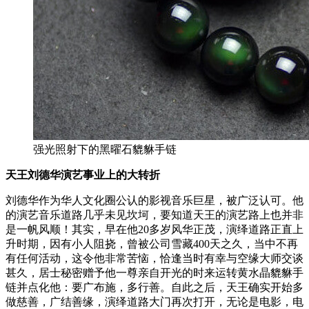
强光照射下的黑曜石貔貅手链
天王刘德华演艺事业上的大转折
刘德华作为华人文化圈公认的影视音乐巨星，被广泛认可。他
的演艺音乐道路几乎未见坎坷，要知道天王的演艺路上也并非
是一帆风顺！其实，早在他20多岁风华正茂，演绎道路正直上
升时期，因有小人阻挠，曾被公司雪藏400天之久，当中不再
有任何活动，这令他非常苦恼，恰逢当时有幸与空缘大师交谈
甚久，居士秘密赠予他一尊亲自开光的时来运转黄水晶貔貅手
链并点化他：要广布施，多行善。自此之后，天王确实开始多
做慈善，广结善缘，演绎道路大门再次打开，无论是电影，电