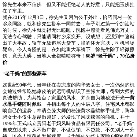
徐先生本来不信佛，但又不能拒绝老人的好意，只能把玉佛挂
在了车里。
就在2015年12月3日，徐先生又因为公干外出，恰巧同村一位
乡亲同路，就和徐先生搭车一同前去，车子刚过第一个加油站
的时候，徐先生就觉得无比瞌睡，恍惚中感觉看见佛光万丈，
无法专心驾驶，只能请同村乡亲换开。没成想，还没到中途就
出了大事故，轿车无故追尾大货车，撞的体无完肤，司机当场
毙命。令人奇怪的是，在如此重大车祸下，徐先生除了轻微擦
伤，竟无大碍，当地人全都啧啧称奇！
68岁“老干妈”，70亿
身
价
“老干妈”的那些豪车
20世纪90年代，当年还在卖凉皮的陶华碧女士，一次偶然的机
会通过经常吃她凉皮的货运司机结识了空缘大师，得到大师的
真诚帮助，为其指点了家里的风水、并亲自为她秘法开光
一黄
水晶手链
随时佩戴，并指出每个人的生辰八字、住宅风水都影
响自己的运势，奉请空缘大师的秘法黄水晶貔貅手链后，陶华
碧女士不仅生意越做越好，还发现了风味辣酱的商机，并于
1996年正式成立贵阳老干妈风味食品有限责任公司。“老干妈”
自成立以来，从不做广告、不做促销、不贷款、不欠别人一分
钱，以令人惊羡的发展速度，成为海内外华人家喻户晓的民族