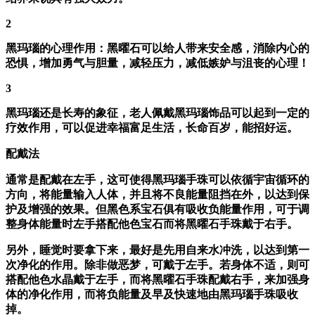
2
黑玛瑙的心理作用：黑曜石可以给人带来安全感，消除内心的
恐惧，增加勇气与胆量，减轻压力，减低嫉妒与沮丧的心理！
3
黑玛瑙还是长寿的象征，老人佩戴黑玛瑙饰品可以起到一定的
疗效作用，可以促进幸福富足生活，长命百岁，能招好运。
配戴法
通常是配戴在左手，这可使得黑玛瑙手珠可以依循宇宙循环的
方向，将能量输入人体，并且将不良能量阻挡在外，以达到保
护及增强的效果。但黑色系宝石俱有吸收负能量作用，可于调
整身体能量时左手搭配他色宝石而将黑曜石手珠戴于右手。
另外，睡觉时要拿下来，最好是先用自来水冲洗，以达到第一
次净化的作用。除非做恶梦，可戴于左手。若身体不适，则可
搭配他色水晶戴于左手，而将黑曜石手珠配戴右手，来加强身
体的净化作用，而将负能量及早及快速地由黑玛瑙手珠吸收
掉。