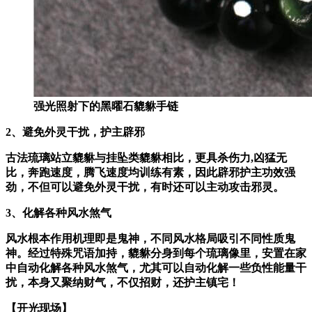
强光照射下的黑曜石貔貅手链
2、避免外灵干扰，护主辟邪
古法琉璃站立貔貅与挂坠类貔貅相比，更具杀伤力,凶猛无
比，奔跑速度，腾飞速度均训练有素，因此辟邪护主功效强
劲，不但可以避免外灵干扰，有时还可以主动攻击邪灵。
3、化解各种风水煞气
风水根本作用机理即是鬼神，不同风水格局吸引不同性质鬼
神。经过特殊咒语加持，貔貅分身到每个琉璃像里，
安置在家
中自动化解各种风水煞气，尤其可以自动化解一些负性能量干
扰，本身又聚纳财气，不仅招财，还护主镇宅！
【开光现场】