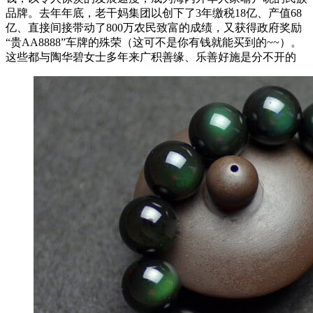
品牌。去年年底，老干妈集团以创下了3年缴税18亿、产值68
亿、直接间接带动了800万农民致富的成绩，又获得政府奖励
“贵AA8888”车牌的殊荣（这可不是你有钱就能买到的~~）。
这些都与陶华碧女士多年来广积善缘、乐善好施是分不开的