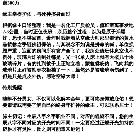
赚300万。
缘主幸得护佑，与死神擦身而过
根据缘主口述整理：我是一名化工厂质检员，值班室离事发地
2-3公里，当时正值夜班，亲历整个过程，以为是原子弹爆
炸，恐惧不堪回首。
爆炸时我握着从空缘大师那里奉请的黄水
晶貔貅念手链佛祖保佑
，与其说念不如说是拼命的喊，单位损
毁严重，迎面的房间所有窗户全飞了，我所处值班休息室也不
例外，玻璃片炸的到处都是，光一张单人床上就有大概几十块
玻璃碎片，有的扎到被子上还站立着，蒙貔貅庇佑，飞向我的
玻璃片正好被铁更衣柜档了一下，虽然还是被玻璃雨伤到了，
但是只是点皮外伤。感谢空缘大师！
特别提醒
貔貅不分男女、不仅可以化解本命年，更可终身佩戴庇佑！想
要奉请或需要了解自己的终身守护神的缘主，可以联系居士！
缘主切记：生辰八字名字职业不同，对应的貔貅不同，您的生
辰八字不同对应的开光时间不同！一定要经过正规开光加持的
貔貅才有灵性，反之则可能遭来厄运！