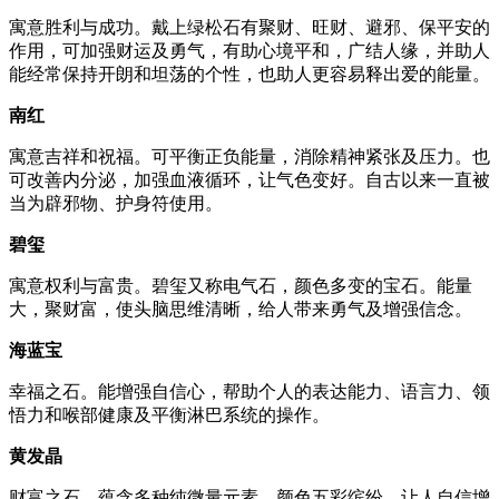
寓意胜利与成功。戴上绿松石有聚财、旺财、避邪、保平安的
作用，可加强财运及勇气，有助心境平和，广结人缘，并助人
能经常保持开朗和坦荡的个性，也助人更容易释出爱的能量。
南红
寓意吉祥和祝福。可平衡正负能量，消除精神紧张及压力。也
可改善内分泌，加强血液循环，让气色变好。自古以来一直被
当为辟邪物、护身符使用。
碧玺
寓意权利与富贵。碧玺又称电气石，颜色多变的宝石。能量
大，聚财富，使头脑思维清晰，给人带来勇气及增强信念。
海蓝宝
幸福之石。能增强自信心，帮助个人的表达能力、语言力、领
悟力和喉部健康及平衡淋巴系统的操作。
黄发晶
财富之石。蕴含多种纯微量元素，颜色五彩缤纷，让人自信增