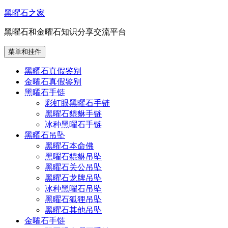
跳
黑曜石之家
至
黑曜石和金曜石知识分享交流平台
内
容
菜单和挂件
黑曜石真假鉴别
金曜石真假鉴别
黑曜石手链
彩虹眼黑曜石手链
黑曜石貔貅手链
冰种黑曜石手链
黑曜石吊坠
黑曜石本命佛
黑曜石貔貅吊坠
黑曜石关公吊坠
黑曜石龙牌吊坠
冰种黑曜石吊坠
黑曜石狐狸吊坠
黑曜石其他吊坠
金曜石手链