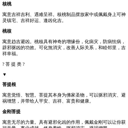
核桃
寓意吉祥吉利、遇难呈祥。核桃制品摆放家中或佩戴身上可神
灵镇宅、吉祥好运、逢凶化吉。
桃核
寓意趋吉避凶。桃核具有神奇的增缘份，化病灾，防病怯病，
辟邪驱凶的功效。可化煞消灾，改善人际关系，和睦邻里，吉
祥幸福。
? 菩 提 类 ?
▼
菩提根
寓意觉悟、智慧。菩提其本身为佛家圣物，可以驱邪消灾、避
祸增慧，并带给人平安、吉祥、富贵和健康。
金刚菩提
寓意无尽的力量。具有避邪化凶的作用，佩戴金刚可以让你获