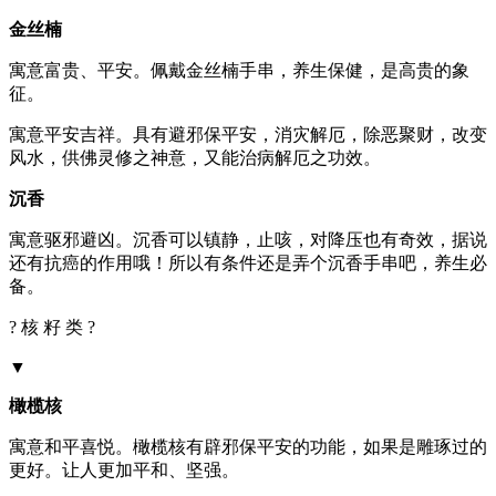
金丝楠
寓意富贵、平安。佩戴金丝楠手串，养生保健，是高贵的象
征。
寓意平安吉祥。具有避邪保平安，消灾解厄，除恶聚财，改变
风水，供佛灵修之神意，又能治病解厄之功效。
沉香
寓意驱邪避凶。沉香可以镇静，止咳，对降压也有奇效，据说
还有抗癌的作用哦！所以有条件还是弄个沉香手串吧，养生必
备。
? 核 籽 类 ?
▼
橄榄核
寓意和平喜悦。橄榄核有辟邪保平安的功能，如果是雕琢过的
更好。让人更加平和、坚强。