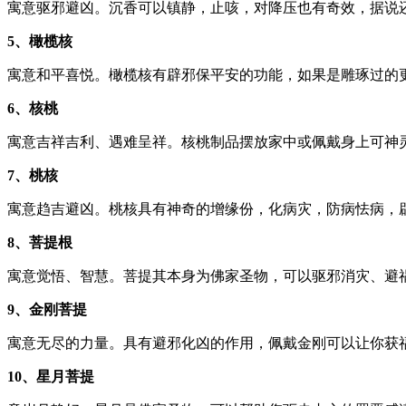
寓意驱邪避凶。沉香可以镇静，止咳，对降压也有奇效，据说
5、橄榄核
寓意和平喜悦。橄榄核有辟邪保平安的功能，如果是雕琢过的
6、核桃
寓意吉祥吉利、遇难呈祥。核桃制品摆放家中或佩戴身上可神
7、桃核
寓意趋吉避凶。桃核具有神奇的增缘份，化病灾，防病怯病，
8、菩提根
寓意觉悟、智慧。菩提其本身为佛家圣物，可以驱邪消灾、避
9、金刚菩提
寓意无尽的力量。具有避邪化凶的作用，佩戴金刚可以让你获
10、星月菩提