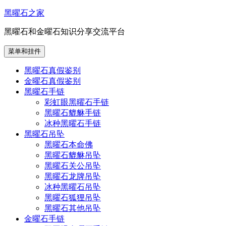
跳
黑曜石之家
至
黑曜石和金曜石知识分享交流平台
内
容
菜单和挂件
黑曜石真假鉴别
金曜石真假鉴别
黑曜石手链
彩虹眼黑曜石手链
黑曜石貔貅手链
冰种黑曜石手链
黑曜石吊坠
黑曜石本命佛
黑曜石貔貅吊坠
黑曜石关公吊坠
黑曜石龙牌吊坠
冰种黑曜石吊坠
黑曜石狐狸吊坠
黑曜石其他吊坠
金曜石手链