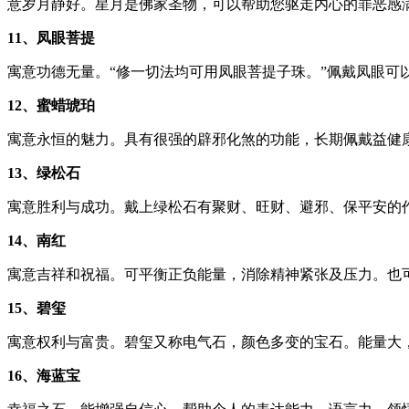
意岁月静好。星月是佛家圣物，可以帮助您驱走内心的罪恶感
11、凤眼菩提
寓意功德无量。“修一切法均可用凤眼菩提子珠。”佩戴凤眼
12、蜜蜡琥珀
寓意永恒的魅力。具有很强的辟邪化煞的功能，长期佩戴益健
13、绿松石
寓意胜利与成功。戴上绿松石有聚财、旺财、避邪、保平安的
14、南红
寓意吉祥和祝福。可平衡正负能量，消除精神紧张及压力。也
15、碧玺
寓意权利与富贵。碧玺又称电气石，颜色多变的宝石。能量大
16、海蓝宝