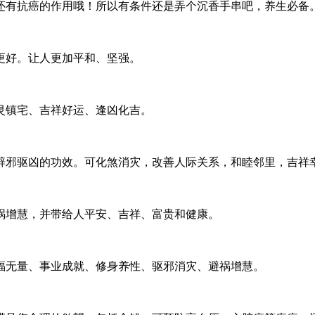
还有抗癌的作用哦！所以有条件还是弄个沉香手串吧，养生必备
更好。让人更加平和、坚强。
灵镇宅、吉祥好运、逢凶化吉。
辟邪驱凶的功效。可化煞消灾，改善人际关系，和睦邻里，吉祥
祸增慧，并带给人平安、吉祥、富贵和健康。
福无量、事业成就、修身养性、驱邪消灾、避祸增慧。