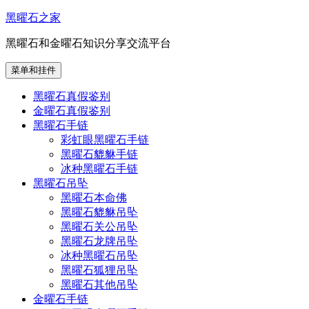
跳
黑曜石之家
至
黑曜石和金曜石知识分享交流平台
内
容
菜单和挂件
黑曜石真假鉴别
金曜石真假鉴别
黑曜石手链
彩虹眼黑曜石手链
黑曜石貔貅手链
冰种黑曜石手链
黑曜石吊坠
黑曜石本命佛
黑曜石貔貅吊坠
黑曜石关公吊坠
黑曜石龙牌吊坠
冰种黑曜石吊坠
黑曜石狐狸吊坠
黑曜石其他吊坠
金曜石手链