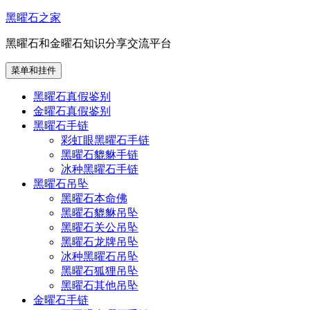
跳
黑曜石之家
至
黑曜石和金曜石知识分享交流平台
内
容
菜单和挂件
黑曜石真假鉴别
金曜石真假鉴别
黑曜石手链
彩虹眼黑曜石手链
黑曜石貔貅手链
冰种黑曜石手链
黑曜石吊坠
黑曜石本命佛
黑曜石貔貅吊坠
黑曜石关公吊坠
黑曜石龙牌吊坠
冰种黑曜石吊坠
黑曜石狐狸吊坠
黑曜石其他吊坠
金曜石手链