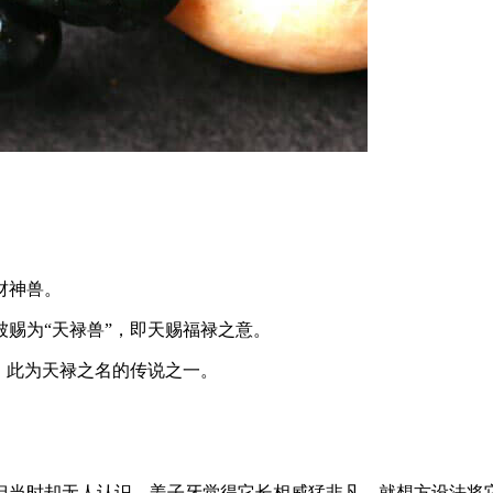
财神兽。
赐为“天禄兽”，即天赐福禄之意。
。此为天禄之名的传说之一。
但当时却无人认识，姜子牙觉得它长相威猛非凡，就想方设法将