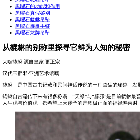
黑曜石的功能和作用
黑曜石真假鉴别
黑曜石貔貅吊坠
黑曜石貔貅手链
黑曜石龙牌吊坠
从貔貅的别称里探寻它鲜为人知的秘密
大嘴貔貅 源自皇家 更正宗
汉代玉辟邪·亚洲艺术馆藏
貔貅，是中国古书记载和民间神话传说的一种凶猛的瑞兽，发
貔貅自古流传下来有很多称谓，“天禄”与“辟邪”是目前貔貅
人生观与价值观，都希望上天赐予的是积极正面的福禄寿喜财