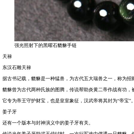
强光照射下的黑曜石貔貅手链
天禄
东汉石雕天禄
据古书记载，貔貅是一种猛兽，为古代五大瑞兽之一，称为招
貔貅曾为古代两种氏族的图腾，传说帮助炎黄二帝作战有功，被
它专为帝王守护财宝，也是皇室象征，汉武帝将其封为“帝宝”
姜子牙
还有一个版本与封神演义中的姜子牙有关。
传说当年姜子牙助武王伐纣时，一次行军途中偶遇一只貔貅，