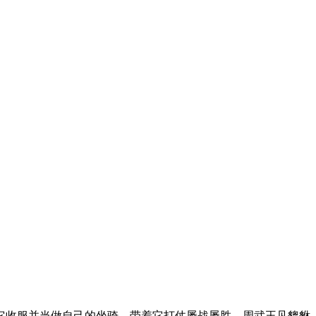
它收服并当做自己的坐骑，带着它打仗屡战屡胜，周武王见貔貅