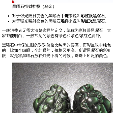
黑曜石招财貔貅（乌金）
对于强光照射变色的黑曜石
手链
来说叫
彩虹眼
黑曜石。
对于强光照射变色的黑曜石
雕件
来说叫
彩虹光
黑曜石。
一般消费者无需太清楚这样的定义，统称为彩虹眼黑曜石，大
家都能明白。一般常见的颜色有绿色和紫色/紫红色两种。
黑曜石中带彩虹眼的珠珠价格比纯黑的要高，而彩虹眼中纯色
的，比如全绿眼，全红眼的，价格又更高。所谓黑曜石的彩虹
眼，就是将黑曜石放在灯光下看的时候，珠珠上所泛的颜色。