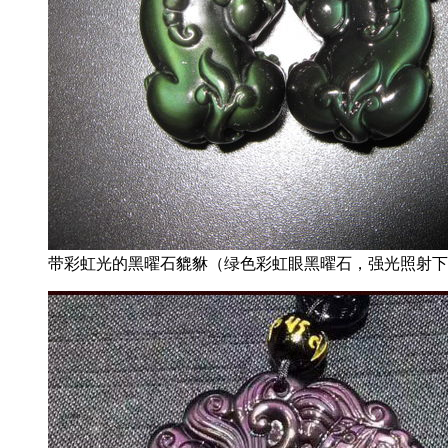
带彩虹光的黑曜石貔貅（绿色彩虹眼黑曜石，强光照射下