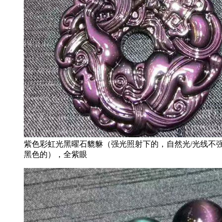
紫色彩虹光黑曜石貔貅（强光照射下的，自然光/光线不
黑色的），全紫眼