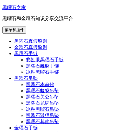
跳
黑曜石之家
至
黑曜石和金曜石知识分享交流平台
内
容
菜单和挂件
黑曜石真假鉴别
金曜石真假鉴别
黑曜石手链
彩虹眼黑曜石手链
黑曜石貔貅手链
冰种黑曜石手链
黑曜石吊坠
黑曜石本命佛
黑曜石貔貅吊坠
黑曜石关公吊坠
黑曜石龙牌吊坠
冰种黑曜石吊坠
黑曜石狐狸吊坠
黑曜石其他吊坠
金曜石手链