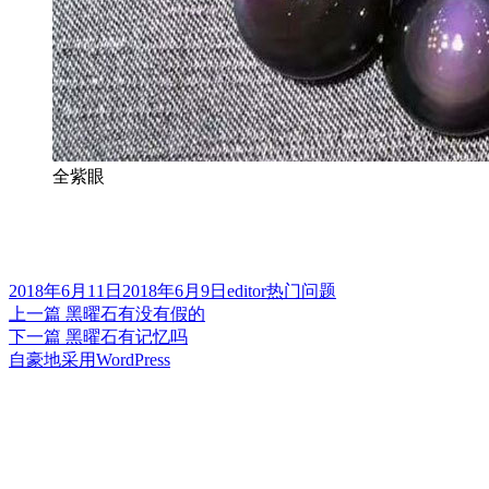
全紫眼
发
作
分
2018年6月11日
2018年6月9日
editor
热门问题
布
上
者
类
上一篇
黑曜石有没有假的
文
于
篇
下
下一篇
黑曜石有记忆吗
章
文
篇
自豪地采用WordPress
章：
文
导
章：
航