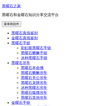
跳
黑曜石之家
至
黑曜石和金曜石知识分享交流平台
内
容
菜单和挂件
黑曜石真假鉴别
金曜石真假鉴别
黑曜石手链
彩虹眼黑曜石手链
黑曜石貔貅手链
冰种黑曜石手链
黑曜石吊坠
黑曜石本命佛
黑曜石貔貅吊坠
黑曜石关公吊坠
黑曜石龙牌吊坠
冰种黑曜石吊坠
黑曜石狐狸吊坠
黑曜石其他吊坠
金曜石手链