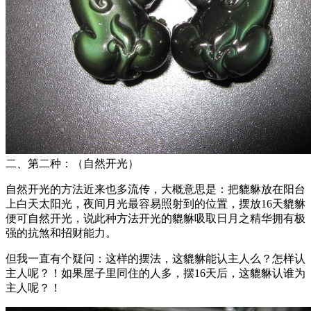
二、第二种：（自然开光）
自然开光的方法近来也多流传，大概意思是：把貔貅放在阳台
上白天太阳光，夜间月光最容易照射到的位置，摆放16天貔貅
便可自然开光，说此种方法开光的貔貅吸取日月之精华拥有极
强的抗煞和招财能力。
但我一直有个疑问：这样的摆法，这貔貅能认主人么？怎样认
主人呢？！如果屋子里同住的人多，摆16天后，这貔貅认谁为
主人呢？！