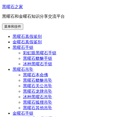
跳
黑曜石之家
至
黑曜石和金曜石知识分享交流平台
内
容
菜单和挂件
黑曜石真假鉴别
金曜石真假鉴别
黑曜石手链
彩虹眼黑曜石手链
黑曜石貔貅手链
冰种黑曜石手链
黑曜石吊坠
黑曜石本命佛
黑曜石貔貅吊坠
黑曜石关公吊坠
黑曜石龙牌吊坠
冰种黑曜石吊坠
黑曜石狐狸吊坠
黑曜石其他吊坠
金曜石手链