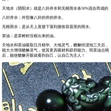
天地水（阴阳水）就是八卦井水和无根雨水各50%混合而成的
八封井水：外型像八卦的井的井水。
无根雨水：是从天上直接下落到接收容器里的雨水。
茶油：是茶树籽压根出来的油。
天地水和茶油吸取日月精华、大地灵气，貔貅经浸泡三天后，
能大大增强貔貅灵气，使其更具吸财和辟邪能力。而茶油点晴
后，能使貔貅开眼就看到自己，认自己为主人！