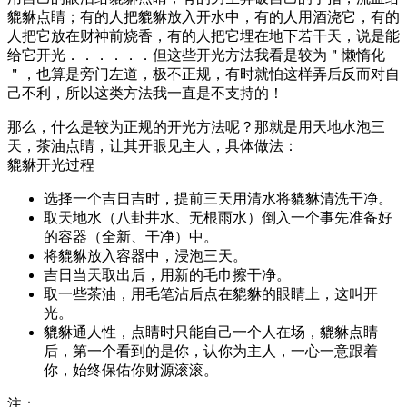
貔貅点睛；有的人把貔貅放入开水中，有的人用酒浇它，有的
人把它放在财神前烧香，有的人把它埋在地下若干天，说是能
给它开光．．．．．．但这些开光方法我看是较为＂懒惰化
＂，也算是旁门左道，极不正规，有时就怕这样弄后反而对自
己不利，所以这类方法我一直是不支持的！
那么，什么是较为正规的开光方法呢？那就是用天地水泡三
天，茶油点睛，让其开眼见主人，具体做法：
貔貅开光过程
选择一个吉日吉时，提前三天用清水将貔貅清洗干净。
取天地水（八卦井水、无根雨水）倒入一个事先准备好
的容器（全新、干净）中。
将貔貅放入容器中，浸泡三天。
吉日当天取出后，用新的毛巾擦干净。
取一些茶油，用毛笔沾后点在貔貅的眼睛上，这叫开
光。
貔貅通人性，点睛时只能自己一个人在场，貔貅点睛
后，第一个看到的是你，认你为主人，一心一意跟着
你，始终保佑你财源滚滚。
注：