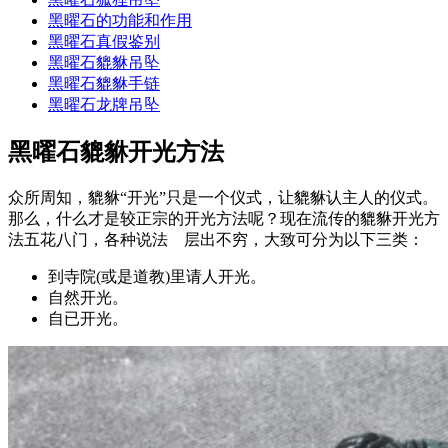
黑曜石的功能和作用
黑曜石真假鉴别
黑曜石貔貅吊坠
黑曜石貔貅手链
黑曜石龙牌吊坠
黑曜石貔貅开光方法
众所周知，貔貅“开光”只是一个仪式，让貔貅认主人的仪式。
那么，什么才是较正宗的开光方法呢？现在流传的貔貅开光方
法五花八门，各种说法 层出不穷，大致可分为以下三类：
到寺院(或是道教)里请人开光。
自然开光。
自已开光。