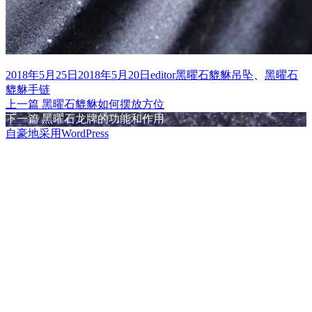
发
作
分
2018年5月25日
2018年5月20日
editor
黑曜石貔貅吊坠
、
黑曜石
布
者
类
貔貅手链
于
上
上一篇
黑曜石貔貅如何摆放方位
文
篇
下
下一篇
黑曜石龙牌的功能和作用
章
文
篇
自豪地采用WordPress
章：
文
导
章：
航