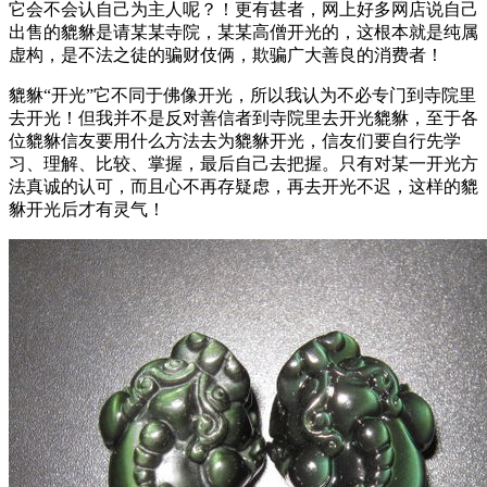
它会不会认自己为主人呢？！更有甚者，网上好多网店说自己
出售的貔貅是请某某寺院，某某高僧开光的，这根本就是纯属
虚构，是不法之徒的骗财伎俩，欺骗广大善良的消费者！
貔貅“开光”它不同于佛像开光，所以我认为不必专门到寺院里
去开光！但我并不是反对善信者到寺院里去开光貔貅，至于各
位貔貅信友要用什么方法去为貔貅开光，信友们要自行先学
习、理解、比较、掌握，最后自己去把握。只有对某一开光方
法真诚的认可，而且心不再存疑虑，再去开光不迟，这样的貔
貅开光后才有灵气！