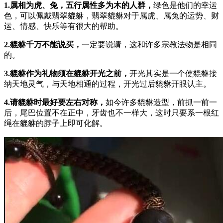
1.属相为虎、兔，五行属性多为木的人群，
绿色是他们的幸运
色，可以佩戴翡翠貔貅，翡翠貔貅对于属虎、属兔的运势、财
运、情感、快乐等有很大的帮助。
2.貔貅千万不能说买，
一定要说请，这和许多宗教法物是相同
的。
3.貔貅作为礼物须在貔貅开光之前，
开光其实是一个使貔貅接
纳天地灵气，与天地相通的过程，开光过后貔貅开眼认主。
4.请貔貅时最好要左右对称，
如今许多貔貅造型，前抓一前一
后，尾巴位置不在正中，牙齿也不一样大，这时只要系一根红
绳在貔貅的脖子上即可化解。