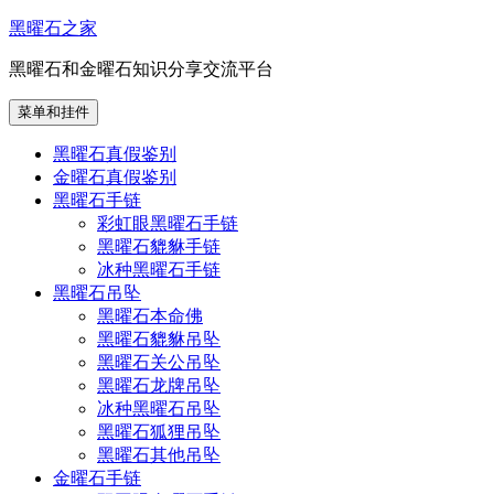
跳
黑曜石之家
至
黑曜石和金曜石知识分享交流平台
内
容
菜单和挂件
黑曜石真假鉴别
金曜石真假鉴别
黑曜石手链
彩虹眼黑曜石手链
黑曜石貔貅手链
冰种黑曜石手链
黑曜石吊坠
黑曜石本命佛
黑曜石貔貅吊坠
黑曜石关公吊坠
黑曜石龙牌吊坠
冰种黑曜石吊坠
黑曜石狐狸吊坠
黑曜石其他吊坠
金曜石手链