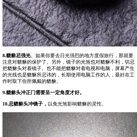
8.貔貅忌强光
。如果你要去日光强烈的地方度假旅行，那就要
注意对貔貅的保护了。另外，镜子的光煞也对貔貅不利，切忌
把貔貅头对着镜子。也不能把貔貅对着电视和电脑，屏幕产生
的光线也是貔貅所忌讳的，长期使用电脑工作的人，最好在工
作时取下你所佩戴的貔貅。
9.
貔貅头冲正门需要呈一定角度才好。
10.忌貔貅头冲镜子，
以免光煞影响貔貅的灵性。