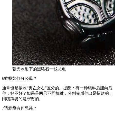
强光照射下的黑曜石一钱龙龟
6貔貅如何分公母？
通常也是按照“男左女右”区分的。提醒：有一种貔貅后腿向后
伸，好不好？如果是两只不同貔貅，分别先后伸出是招财的，
闭嘴蹲姿的是守财的。
7请貔貅有何忌讳？