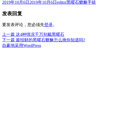
发
作
分
2019年10月6日
2019年10月6日
editor
黑曜石貔貅手链
布
者
类
发表回复
于
要发表评论，您必须先
登录
。
上
上一篇
这4种情况千万别戴黑曜石
文
篇
下
下一篇
最招财的黑曜石貔貅怎么挑你知道吗?
章
文
篇
自豪地采用WordPress
章：
文
导
章：
航