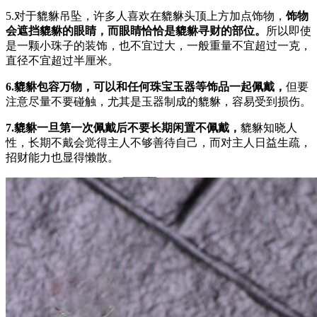
5.对于貔貅吊坠，许多人喜欢在貔貅头顶上方加点饰物，
饰物
会遮挡貔貅的眼睛，而眼睛恰恰是貔貅寻财的部位。
所以即使
是一颗小珠子的装饰，也不宜过大，一般重量不宜超过一克，
直径不宜超过半厘米。
6.貔貅包容万物，可以和任何珠宝玉器等饰品一起佩戴，
但要
注意尽量不要碰触，尤其是玉器制成的貔貅，容易受到损伤。
7.貔貅一旦第一次佩戴后不要长期闲置不佩戴，
貔貅知晓人
性，长期不戴会觉得主人不够善待自己，而对主人日益生疏，
招财能力也显得懒散。