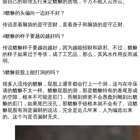
据自己的命理五行来定貔貅的质地，千万不能人云亦云。
3貔貅的头偏向一边好不好？
传说歪着脑袋的是守歪财，直着身子和脑袋的是守正财。
4貔貅的样子要越凶越好吗？
传说貔貅样子要越凶越好，因为越能招财和辟邪。不过，貔貅
的样子如果过于夸张，成了工艺品，那么，其风水作用反而减
弱。
5貔貅屁股上能打洞的吗？
很多人流传的貔貅，屁股上通常都会打上一个洞，这与在寺庙
请的貔貅不太一样。貔貅屁股的洞，那是貔貅特有的卷尾形成
的空隙，根本不可能是肛门，而雕刻师更不会愚蠢到雕刻出貔
貅的肛门，如果尾巴没孔，那貔貅手链根本就不会有了。说貔
貅屁股有洞是漏财的说法，完全是近几年来，人为编造出来
的。这个与是否漏财无关。