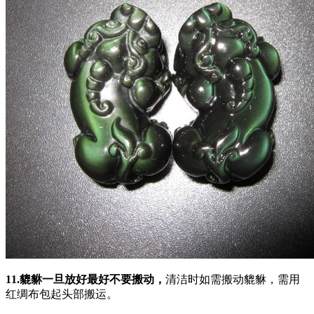
11.貔貅一旦放好最好不要搬动，
清洁时如需搬动貔貅，需用
红绸布包起头部搬运。