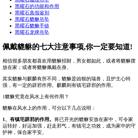
黑曜石的功能和作用
黑曜石真假鉴别
黑曜石貔貅吊坠
黑曜石貔貅手链
黑曜石龙牌吊坠
佩戴貔貅的七大注意事项,你一定要知道!
相信很多朋友都喜欢用貔貅招财，男女都如此，或者将貔貅摆
放在家；或者将貔貅佩戴在身。
其实貔貅与麒麟有所不同，貔貅是凶狠的瑞兽，且护主心特
强，有一定的辟邪作用。麒麟则有镇宅辟邪的作用。
1貔貅究竟在风水上有何作用？
貔貅在风水上的作用，可分以下几点说明：
1、有镇宅辟邪的作用。
将已开光的貔貅安放在家中，可令家
运转好，好运加强，赶走邪气，有镇宅之功效，成为家中的守
护神，保合家平安。