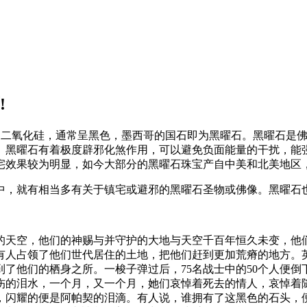
!
然形成的二氧化硅，通常呈黑色，墨西哥的国石即为黑曜石。黑曜石
。黑曜石有着极度辟邪化煞作用，可以避免负面能量的干扰，能
宅效果较为明显，如今大部分的黑曜石珠宝产自中美和北美地区
中，就有相当多有关于镇宅或避邪的黑曜石圣物或佛像。黑曜石
的天空，他们的神赐与并守护的大地与天空千百年恒久未变，他
有人占领了他们世代居住的土地，把他们赶到更加荒瘠的地方。
了他们的栖身之所。一梭子弹过后，75名战士中的50个人便
伤的泪水，一个月，又一个月，她们哀悼着死去的情人，哀悼着
，闪耀的便是阿帕契的泪滴。有人说，谁拥有了这黑色的石头，