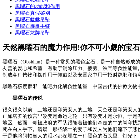
黑曜石的功能和作用
黑曜石真假鉴别
黑曜石貔貅吊坠
黑曜石貔貅手链
黑曜石龙牌吊坠
天然黑曜石的魔力作用!你不可小觑的宝石
黑曜石（Obsidian）是一种常见的黑色宝石，是一种自
友善的爱心和希望，有助于消除压力、疲劳、浊气等负性能量
制成各种饰物和摆件用于佩戴以及安置家中用于招财辟邪和镇
黑曜石极度辟邪，能吧力化解负性能量，中国古代的佛教文物
黑曜石的传说
很久很久以前，土地还是印第安人的土地，天空还是印第安人
正如塔罗的预言里改变是命运之轮，只有改变才是永恒。于是
地区，然而，却被政府的军队跟随着被他们牵走的牛的脚印找到
死在白人手下。清晨，那些战士的妻子和爱人为他们流下了悲
于是他将阿帕契人的泪水都深埋在一种黑色的石头里。灯光下