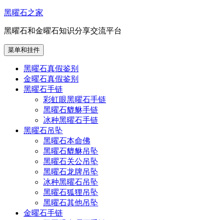
跳
黑曜石之家
至
黑曜石和金曜石知识分享交流平台
内
容
菜单和挂件
黑曜石真假鉴别
金曜石真假鉴别
黑曜石手链
彩虹眼黑曜石手链
黑曜石貔貅手链
冰种黑曜石手链
黑曜石吊坠
黑曜石本命佛
黑曜石貔貅吊坠
黑曜石关公吊坠
黑曜石龙牌吊坠
冰种黑曜石吊坠
黑曜石狐狸吊坠
黑曜石其他吊坠
金曜石手链