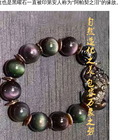
这也是黑曜石一直被印第安人称为“阿帕契之泪”的缘故。