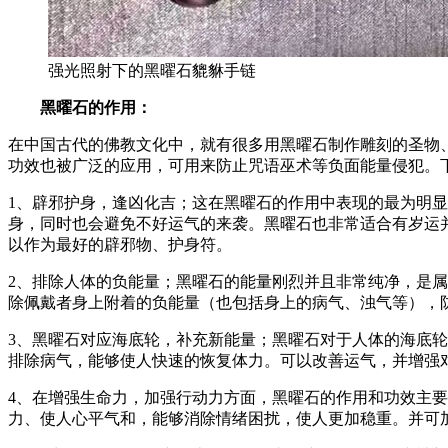
强光照射下的黑曜石貔貅手链
黑曜石的作用：
在中国古代的佛教文化中，就有很多用黑曜石制作雕刻的圣物
功效也被广泛的应用，可用来防止咒语巫术等负面能量侵犯。
1、辟邪护身，逢凶化吉；这在黑曜石的作用中表现的最为明
身，同时也会避免不好运气的来袭。黑曜石也非常适合有岁运
以作为最好的辟邪物、护身符。
2、排除人体的负能量；黑曜石的能量刚烈并且非常纯净，是
除佩戴者身上附着的负能量（也包括身上的病气、浊气等），
3、黑曜石对应海底轮，补充新能量；黑曜石对于人体的海底
排除病气，能够使人快速的恢复体力。可以改善运气，并增强
4、在增强生命力，加强行动力方面，黑曜石的作用和功效主
力、使人心平气和，能够消除情绪困扰，使人更加稳重。并可