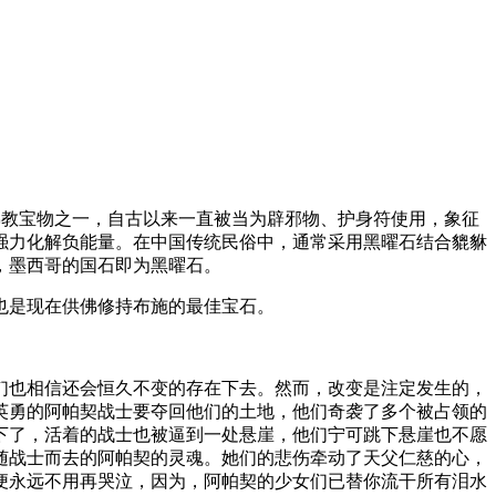
是佛教宝物之一，自古以来一直被当为辟邪物、护身符使用，象征
强力化解负能量。在中国传统民俗中，通常采用黑曜石结合貔貅
，墨西哥的国石即为黑曜石。
也是现在供佛修持布施的最佳宝石。
们也相信还会恒久不变的存在下去。然而，改变是注定发生的，
英勇的阿帕契战士要夺回他们的土地，他们奇袭了多个被占领的
倒下了，活着的战士也被逼到一处悬崖，他们宁可跳下悬崖也不愿
随战士而去的阿帕契的灵魂。她们的悲伤牵动了天父仁慈的心，
便永远不用再哭泣，因为，阿帕契的少女们已替你流干所有泪水