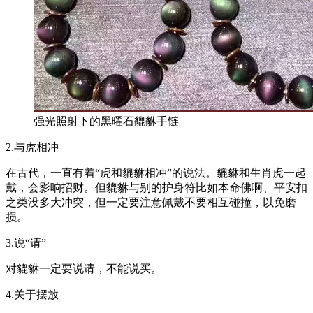
强光照射下的黑曜石貔貅手链
2.与虎相冲
在古代，一直有着“虎和貔貅相冲”的说法。貔貅和生肖虎一起
戴，会影响招财。但貔貅与别的护身符比如本命佛啊、平安扣
之类没多大冲突，但一定要注意佩戴不要相互碰撞，以免磨
损。
3.说“请”
对貔貅一定要说请，不能说买。
4.关于摆放