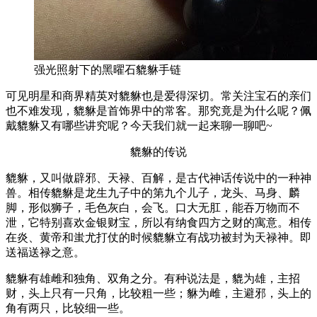
强光照射下的黑曜石貔貅手链
可见明星和商界精英对貔貅也是爱得深切。常关注宝石的亲们
也不难发现，貔貅是首饰界中的常客。那究竟是为什么呢？佩
戴貔貅又有哪些讲究呢？今天我们就一起来聊一聊吧~
貔貅的传说
貔貅，又叫做辟邪、天禄、百解，是古代神话传说中的一种神
兽。相传貔貅是龙生九子中的第九个儿子，龙头、马身、麟
脚，形似狮子，毛色灰白，会飞。口大无肛，能吞万物而不
泄，它特别喜欢金银财宝，所以有纳食四方之财的寓意。相传
在炎、黄帝和蚩尤打仗的时候貔貅立有战功被封为天禄神。即
送福送禄之意。
貔貅有雄雌和独角、双角之分。有种说法是，貔为雄，主招
财，头上只有一只角，比较粗一些；貅为雌，主避邪，头上的
角有两只，比较细一些。