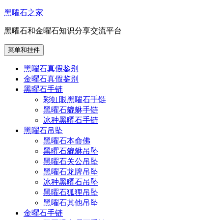
跳
黑曜石之家
至
黑曜石和金曜石知识分享交流平台
内
容
菜单和挂件
黑曜石真假鉴别
金曜石真假鉴别
黑曜石手链
彩虹眼黑曜石手链
黑曜石貔貅手链
冰种黑曜石手链
黑曜石吊坠
黑曜石本命佛
黑曜石貔貅吊坠
黑曜石关公吊坠
黑曜石龙牌吊坠
冰种黑曜石吊坠
黑曜石狐狸吊坠
黑曜石其他吊坠
金曜石手链