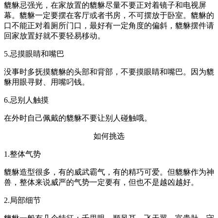
貔貅忌强光，在家放置的貔貅尽量不要正对着镜子和电视屏
幕。貔貅一定要摆在客厅或者书房，不可摆放于卧室。貔貅的
口不能正对着厕所门口，最好有一定角度的偏斜，貔貅摆件请
回家放置好就不要轻易移动。
5.忌摸眼睛和嘴巴
没事时多抚摸貔貅的头部和背部，不要摸眼睛和嘴巴。因为貔
貅用眼寻财、用嘴叼钱。
6.忌别人触摸
在外时自己佩戴的貔貅不要让别人碰触哦。
如何挑选
1.整体气势
貔貅造型很多，有的威武霸气，有的精巧可爱。但貔貅作为神
兽，整体来说威严的气势一定要有，但也不是越凶越好。
2.局部细节