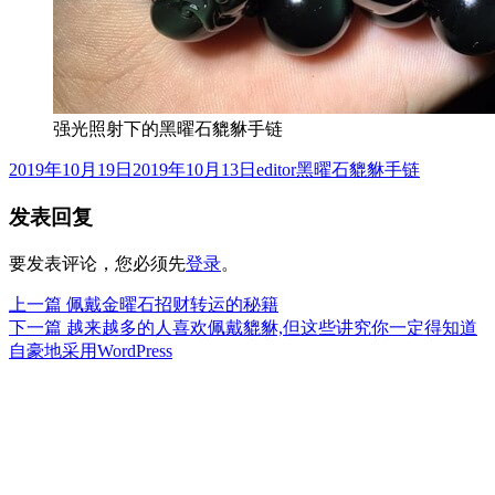
强光照射下的黑曜石貔貅手链
发
作
分
2019年10月19日
2019年10月13日
editor
黑曜石貔貅手链
布
者
类
发表回复
于
要发表评论，您必须先
登录
。
上
上一篇
佩戴金曜石招财转运的秘籍
文
篇
下
下一篇
越来越多的人喜欢佩戴貔貅,但这些讲究你一定得知道
章
文
篇
自豪地采用WordPress
章：
文
导
章：
航