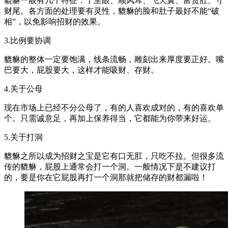
貔貅一般有几个特征：千里眼、顺风耳、飞天翼、富贵肚、守
财尾。各方面的处理要有灵性，貔貅的脸和肚子最好不能“破
相”，以免影响招财的效果。
3.比例要协调
貔貅的整体一定要饱满，线条流畅，雕刻出来厚度要正好。嘴
巴要大，屁股要大，这样才能吸财、存财。
4.关于公母
现在市场上已经不分公母了，有的人喜欢成对的，有的喜欢单
个。只需诚意足，再加上保养得当，它都能为你带来好运。
5.关于打洞
貔貅之所以成为招财之宝是它有口无肛，只吃不拉。但很多流
传的貔貅，屁股上通常会打一个洞。一般情况下是不建议打
的，要是你在它屁股再打一个洞那就把储存的财都漏啦！