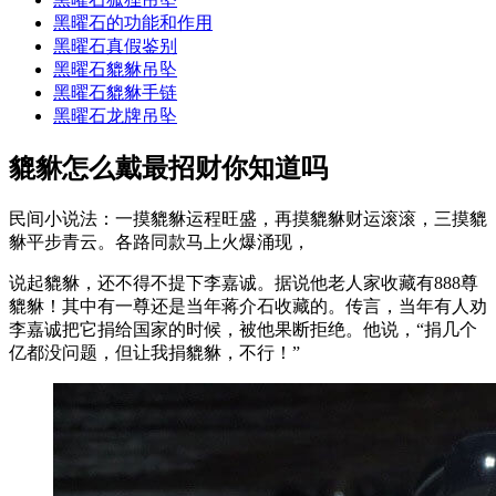
黑曜石的功能和作用
黑曜石真假鉴别
黑曜石貔貅吊坠
黑曜石貔貅手链
黑曜石龙牌吊坠
貔貅怎么戴最招财你知道吗
民间小说法：一摸貔貅运程旺盛，再摸貔貅财运滚滚，三摸貔
貅平步青云。各路同款马上火爆涌现，
说起貔貅，还不得不提下李嘉诚。据说他老人家收藏有888尊
貔貅！其中有一尊还是当年蒋介石收藏的。传言，当年有人劝
李嘉诚把它捐给国家的时候，被他果断拒绝。他说，“捐几个
亿都没问题，但让我捐貔貅，不行！”