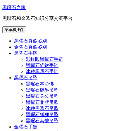
跳
黑曜石之家
至
黑曜石和金曜石知识分享交流平台
内
容
菜单和挂件
黑曜石真假鉴别
金曜石真假鉴别
黑曜石手链
彩虹眼黑曜石手链
黑曜石貔貅手链
冰种黑曜石手链
黑曜石吊坠
黑曜石本命佛
黑曜石貔貅吊坠
黑曜石关公吊坠
黑曜石龙牌吊坠
冰种黑曜石吊坠
黑曜石狐狸吊坠
黑曜石其他吊坠
金曜石手链