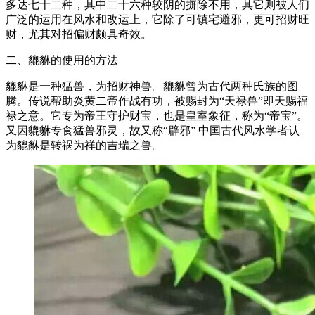
多达七十二种，其中二十六种较阴的摒除不用，其它则被人们
广泛的运用在风水和改运上，它除了可镇宅避邪，更可招财旺
财，尤其对招偏财颇具奇效。
二、貔貅的使用的方法
貔貅是一种猛兽，为招财神兽。貔貅曾为古代两种氏族的图
腾。传说帮助炎黄二帝作战有功，被赐封为“天禄兽”即天赐福
禄之意。它专为帝王守护财宝，也是皇室象征，称为“帝宝”。
又因貔貅专食猛兽邪灵，故又称“辟邪” 中国古代风水学者认
为貔貅是转祸为祥的吉瑞之兽。