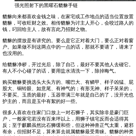
强光照射下的黑曜石貔貅手链
貔貅向来都喜欢金钱之味，在家宅或工作地点的适当位置放置
貔貅，可收旺财之效。相传貔貅为讨主人开心，会咬过路人的
钱，叼回给主人，故有言此乃招财之物。
貔貅的摆放是有讲究的。要么是它正对着大门，要么正对着窗
户。如果做不到这两点中的一点的话，那就不要请了，请来了
也没用的。
给貔貅净秽，开过光后，除了自己，最好不要其他人去碰它。
有人不小心碰了的话，要用盐水清洗一下，除掉晦气。
购买貔貅要挑选头大头方的、嘴巴大、有鳞甲、样子凶猛、屁
股大、铜铃眼、如意尾、有神气的；有形无神、样子呆呆的，
不要买。玉质的最好，玉器带满三年就是自己的了，没开光也
护主的，而且是玉中有絮的好一些。
很多人喜欢在住家门口放上一对石狮子，其实除非是豪门巨
户，一般家宅若没有百来坪以上，用狮子镇宅反而会适得其
反；至于麒麟虽然比石狮缓和些，但这种神兽正气太重，避邪
有余，但招财不足，算来算去就属貔貅最受青睐。貔貅的种类