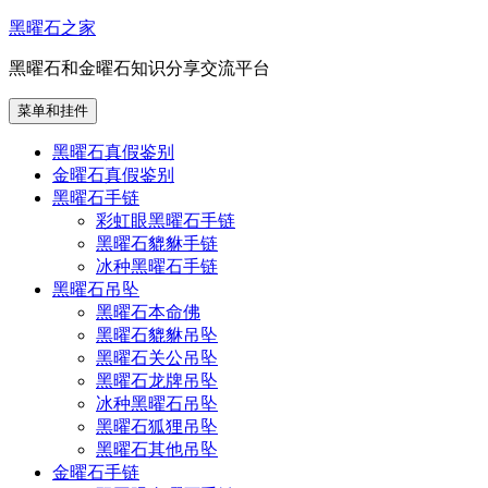
跳
黑曜石之家
至
黑曜石和金曜石知识分享交流平台
内
容
菜单和挂件
黑曜石真假鉴别
金曜石真假鉴别
黑曜石手链
彩虹眼黑曜石手链
黑曜石貔貅手链
冰种黑曜石手链
黑曜石吊坠
黑曜石本命佛
黑曜石貔貅吊坠
黑曜石关公吊坠
黑曜石龙牌吊坠
冰种黑曜石吊坠
黑曜石狐狸吊坠
黑曜石其他吊坠
金曜石手链