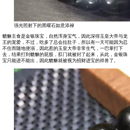
强光照射下的黑曜石如意添禄
貔貅主食是金银珠宝，自然浑身宝气，因此深得玉皇大帝与龙
王的宠爱，不过，吃多了总会拉肚子，所以有一天可能因为忍
不住而随地便溺，因此惹的玉皇大帝非常生气，一巴掌打下
去，结果打到貔貅的屁股，肛门就被封了起来，从此，金银珠
宝只能进不能出，因此貔貅就被视为招财进宝的祥兽了。