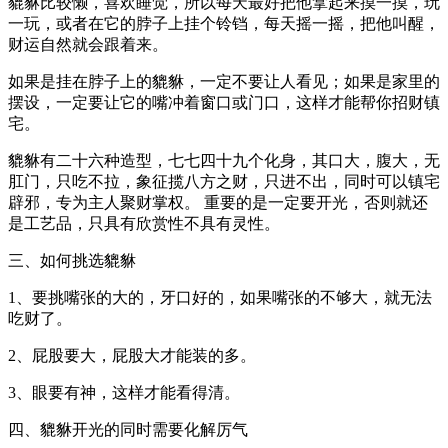
貔貅比较懒，喜欢睡觉，所以每天最好把他拿起来摸一摸，玩
一玩，或者在它的脖子上挂个铃铛，每天摇一摇，把他叫醒，
财运自然就会跟着来。
如果是挂在脖子上的貔貅，一定不要让人看见；如果是家里的
摆设，一定要让它的嘴冲着窗口或门口，这样才能帮你招财镇
宅。
貔貅有二十六种造型，七七四十九个化身，其口大，腹大，无
肛门，只吃不拉，象征揽八方之财，只进不出，同时可以镇宅
辟邪，专为主人聚财掌权。 重要的是一定要开光，否则就还
是工艺品，只具有欣赏性不具有灵性。
三、如何挑选貔貅
1、要挑嘴张的大的，牙口好的，如果嘴张的不够大，就无法
吃财了。
2、屁股要大，屁股大才能装的多。
3、眼要有神，这样才能看得清。
四、貔貅开光的同时需要化解厉气