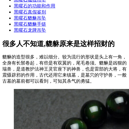
黑曜石的功能和作用
黑曜石真假鉴别
黑曜石貔貅吊坠
黑曜石貔貅手链
黑曜石龙牌吊坠
很多人不知道,貔貅原来是这样招财的
貔貅的造型很多，难以细分。较为流行的形状是头上有一角，
全身有长鬃卷起，有些是有双翼的，尾毛卷须。貔貅是凶狠的
瑞兽，是道教护法神王灵官座下的神兽，也是雷部的大将，有
震慑辟邪的作用，古代还用它来镇墓，是墓穴的守护兽，一般
古墓的墓前都可以看到，可知其杀气的勇猛。