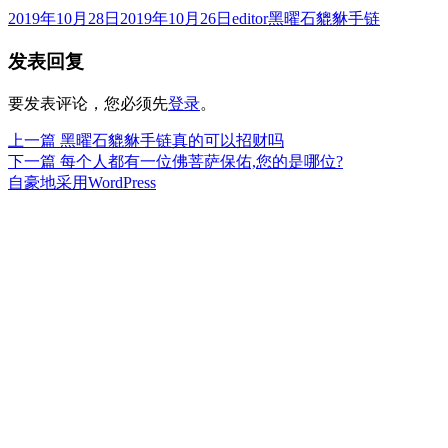
发
作
分
2019年10月28日
2019年10月26日
editor
黑曜石貔貅手链
布
者
类
发表回复
于
要发表评论，您必须先
登录
。
上
上一篇
黑曜石貔貅手链真的可以招财吗
文
篇
下
下一篇
每个人都有一位佛菩萨保佑,您的是哪位?
章
文
篇
自豪地采用WordPress
章：
文
导
章：
航