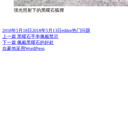
强光照射下的黑曜石狐狸
发
作
分
2018年5月18日
2018年5月13日
editor
热门问题
布
上
者
类
上一篇
黑曜石手串佩戴禁忌
文
于
篇
下
下一篇
佩戴黑曜石的好处
章
文
篇
自豪地采用WordPress
章：
文
导
章：
航