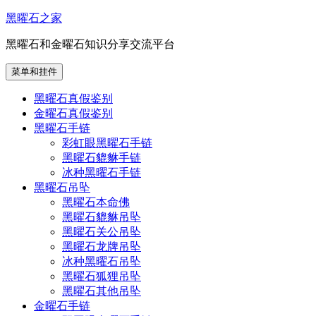
跳
黑曜石之家
至
黑曜石和金曜石知识分享交流平台
内
容
菜单和挂件
黑曜石真假鉴别
金曜石真假鉴别
黑曜石手链
彩虹眼黑曜石手链
黑曜石貔貅手链
冰种黑曜石手链
黑曜石吊坠
黑曜石本命佛
黑曜石貔貅吊坠
黑曜石关公吊坠
黑曜石龙牌吊坠
冰种黑曜石吊坠
黑曜石狐狸吊坠
黑曜石其他吊坠
金曜石手链