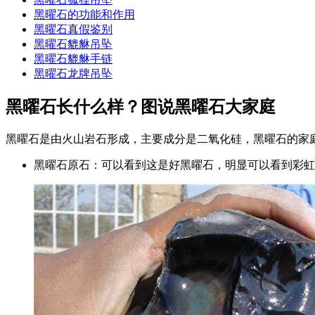
黑曜石的功能和作用
黑曜石真假鉴别
黑曜石貔貅吊坠
黑曜石貔貅手链
黑曜石龙牌吊坠
黑曜石长什么样？图说黑曜石大家庭
黑曜石是由火山岩石形成，主要成分是二氧化硅，黑曜石的家
黑曜石原石：可以看到这是好黑曜石，明显可以看到彩虹