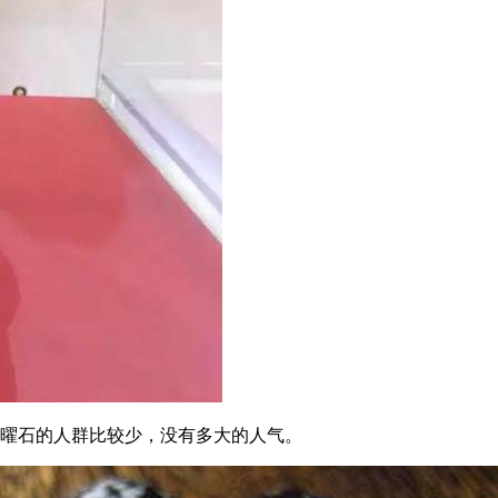
曜石的人群比较少，没有多大的人气。