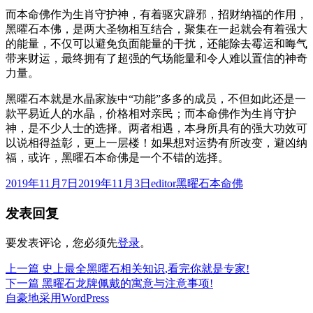
而本命佛作为生肖守护神，有着驱灾辟邪，招财纳福的作用，
黑曜石本佛，是两大圣物相互结合，聚集在一起就会有着强大
的能量，不仅可以避免负面能量的干扰，还能除去霉运和晦气
带来财运，最终拥有了超强的气场能量和令人难以置信的神奇
力量。
黑曜石本就是水晶家族中“功能”多多的成员，不但如此还是一
款平易近人的水晶，价格相对亲民；而本命佛作为生肖守护
神，是不少人士的选择。两者相遇，本身所具有的强大功效可
以说相得益彰，更上一层楼！如果想对运势有所改变，避凶纳
福，或许，黑曜石本命佛是一个不错的选择。
发
作
分
2019年11月7日
2019年11月3日
editor
黑曜石本命佛
布
者
类
发表回复
于
要发表评论，您必须先
登录
。
上
上一篇
史上最全黑曜石相关知识,看完你就是专家!
文
篇
下
下一篇
黑曜石龙牌佩戴的寓意与注意事项!
章
文
篇
自豪地采用WordPress
章：
文