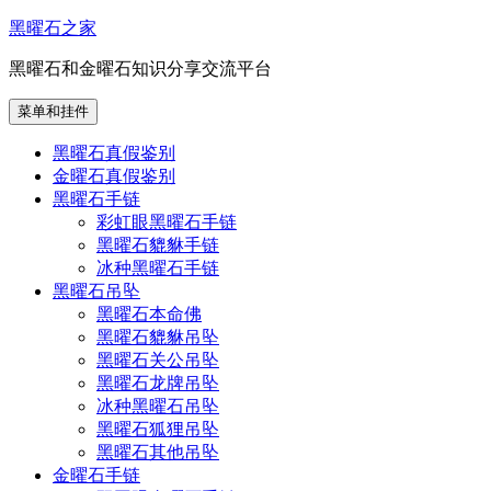
跳
黑曜石之家
至
黑曜石和金曜石知识分享交流平台
内
容
菜单和挂件
黑曜石真假鉴别
金曜石真假鉴别
黑曜石手链
彩虹眼黑曜石手链
黑曜石貔貅手链
冰种黑曜石手链
黑曜石吊坠
黑曜石本命佛
黑曜石貔貅吊坠
黑曜石关公吊坠
黑曜石龙牌吊坠
冰种黑曜石吊坠
黑曜石狐狸吊坠
黑曜石其他吊坠
金曜石手链