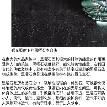
强光照射下的黑曜石本命佛
在庞大的水晶家族中，黑曜石因其强大的排除负能量的作用而
受到人们的关注。黑曜石极度辟邪，能化解负性能量，在我国
古代的佛教文物中，就有相当多有关于镇宅或避邪的黑曜石圣
物或佛像。黑曜石也是现在供佛修持布施的最佳宝石。
黑曜石是所有晶石之中，吸纳性最强的一种晶石。可以很快便
将附近的杂气或负性能量，吸进它内在的无形空间里。可将人
体身体上过盛的能量，引致至海底部，舒缓不适。黑曜石可防
小人、病气、浊气，避邪化煞，是很好的护身符，运气不好的
人佩带可转运气。有助于睡眠，易于进入梦乡。