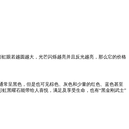
彩虹眼若越圆越大，光芒闪烁越亮并且反光越亮，那么它的价格
黑曜石通常呈黑色，但是也可见棕色、灰色和少量的红色、蓝色甚至
虹黑曜石能带给人喜悦，满足及享受生命，也有“黑金刚武士”