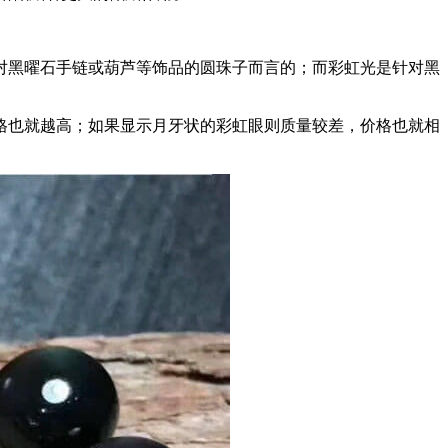
对黑曜石手链或葫芦等饰品的圆珠子而言的；而彩虹光是针对黑
格也就越高；如果显示月牙状的彩虹眼则质量较差，价格也就相