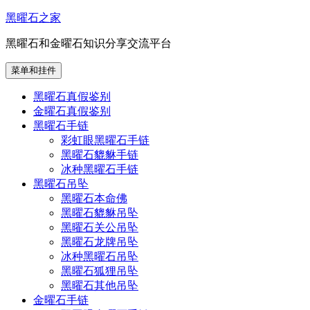
跳
黑曜石之家
至
黑曜石和金曜石知识分享交流平台
内
容
菜单和挂件
黑曜石真假鉴别
金曜石真假鉴别
黑曜石手链
彩虹眼黑曜石手链
黑曜石貔貅手链
冰种黑曜石手链
黑曜石吊坠
黑曜石本命佛
黑曜石貔貅吊坠
黑曜石关公吊坠
黑曜石龙牌吊坠
冰种黑曜石吊坠
黑曜石狐狸吊坠
黑曜石其他吊坠
金曜石手链