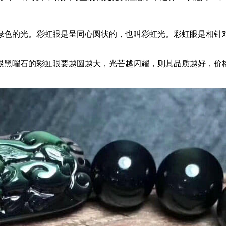
绿色的光。彩虹眼是呈同心圆状的，也叫彩虹光。彩虹眼是相针
眼黑曜石的彩虹眼要越圆越大，光芒越闪耀，则其品质越好，价