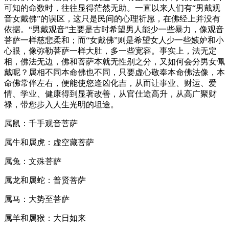
可知的命数时，往往显得茫然无助。一直以来人们有“男戴观
音女戴佛”的误区，这只是民间的心理祈愿，在佛经上并没有
依据。“男戴观音”主要是古时希望男人能少一些暴力，像观音
菩萨一样慈悲柔和；而“女戴佛”则是希望女人少一些嫉妒和小
心眼，像弥勒菩萨一样大肚，多一些宽容。事实上，法无定
相，佛法无边，佛和菩萨本就无性别之分，又如何会分男女佩
戴呢？属相不同本命佛也不同，只要虚心敬奉本命佛法像，本
命佛常伴左右，便能使您逢凶化吉，从而让事业、财运、爱
情、学业、健康得到显著改善，从官仕途高升，从高广聚财
禄，带您步入人生光明的坦途。
属鼠：千手观音菩萨
属牛和属虎：虚空藏菩萨
属兔：文殊菩萨
属龙和属蛇：普贤菩萨
属马：大势至菩萨
属羊和属猴：大日如来