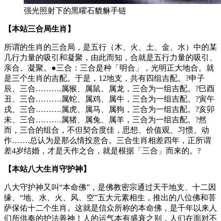
强光照射下的黑曜石貔貅手链
【本站三合局生肖】
所谓的生肖的三合局，是五行（木、火、土、金、水）中的某
几行力量的吸引和凝聚，由此而知，合就是五行力量的吸引、
亲合、凝聚。●三合：三合是种「明合」，光明正大地合。就
是三个生肖的吉配。于是，12地支，共有四组吉配。?申子
辰、三合……….属猴、属鼠、属龙，三合为一组吉配。?巳酉
丑、三合……….属蛇、属鸡、属牛，三合为一组吉配。?寅午
戌、三合……….属虎、属马、属狗，三合为一组吉配。?亥卯
未、三合……….属猪、属兔、属羊，三合为一组吉配。?然
而，三合的组合，不但契合度佳，思想、价值观、习惯、动
作…….总认为是那么情投意合。三合生肖相差四年，正所谓
差4岁结婚，才是天作之合，就是根据「三合」而来的。?
【本站八大生肖守护神】
八大守护神又叫“本命佛”，是佛教密宗通过天干地支、十二因
缘、“地、水、火、风、空”五大元素相生，推出的八位佛和菩
萨保佑十二个生肖。这就是信众所称的本命佛，是千年以来人
们所供奉的护法善神！人的运气本有盛衰之别，人们在面对不