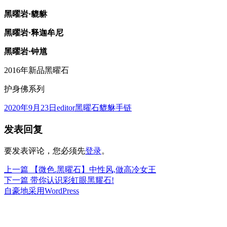
黑曜岩·貔貅
黑曜岩·释迦牟尼
黑曜岩·钟馗
2016年新品黑曜石
护身佛系列
发
作
分
2020年9月23日
editor
黑曜石貔貅手链
布
者
类
发表回复
于
要发表评论，您必须先
登录
。
上
上一篇
【微色.黑曜石】中性风,做高冷女王
文
篇
下
下一篇
带你认识彩虹眼黑耀石!
章
文
篇
自豪地采用WordPress
章：
文
导
章：
航