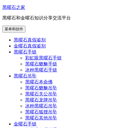
跳
黑曜石之家
至
黑曜石和金曜石知识分享交流平台
内
容
菜单和挂件
黑曜石真假鉴别
金曜石真假鉴别
黑曜石手链
彩虹眼黑曜石手链
黑曜石貔貅手链
冰种黑曜石手链
黑曜石吊坠
黑曜石本命佛
黑曜石貔貅吊坠
黑曜石关公吊坠
黑曜石龙牌吊坠
冰种黑曜石吊坠
黑曜石狐狸吊坠
黑曜石其他吊坠
金曜石手链