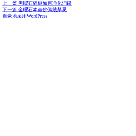
布
上
者
类
上一篇
黑曜石貔貅如何净化消磁
文
于
篇
下
下一篇
金曜石本命佛佩戴禁忌
章
文
篇
自豪地采用WordPress
章：
文
导
章：
航