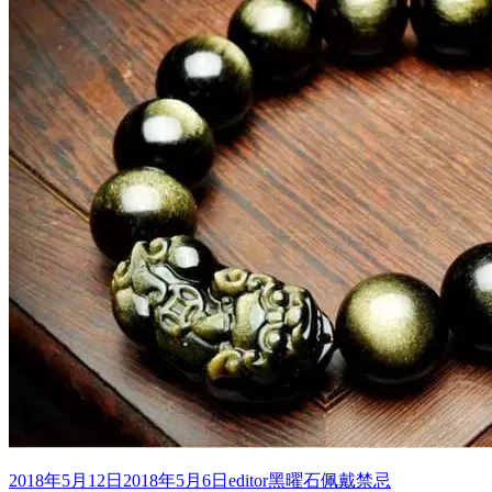
发
作
分
2018年5月12日
2018年5月6日
editor
黑曜石佩戴禁忌