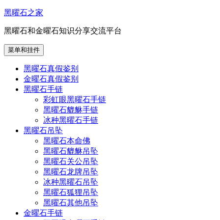
跳
黑曜石之家
至
黑曜石和金曜石知识分享交流平台
内
容
菜单和挂件
黑曜石真假鉴别
金曜石真假鉴别
黑曜石手链
彩虹眼黑曜石手链
黑曜石貔貅手链
冰种黑曜石手链
黑曜石吊坠
黑曜石本命佛
黑曜石貔貅吊坠
黑曜石关公吊坠
黑曜石龙牌吊坠
冰种黑曜石吊坠
黑曜石狐狸吊坠
黑曜石其他吊坠
金曜石手链