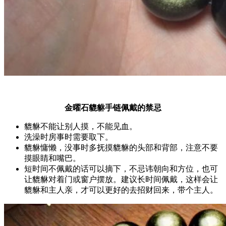
金曜石貔貅手链佩戴的禁忌
貔貅不能让别人摸，不能见血。
洗澡时房事时需要取下。
貔貅慵懒，没事时多抚摸貔貅的头部和背部，注意不要
摸眼睛和嘴巴。
短时间不佩戴的话可以摘下，不忌讳朝向和方位，也可
让貔貅对着门或窗户摆放。建议长时间佩戴，这样会让
貔貅和主人亲，才可以更好的去招财回来，带个主人。