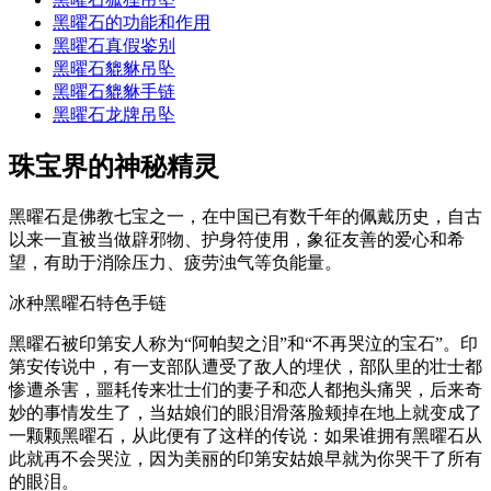
黑曜石的功能和作用
黑曜石真假鉴别
黑曜石貔貅吊坠
黑曜石貔貅手链
黑曜石龙牌吊坠
珠宝界的神秘精灵
黑曜石是佛教七宝之一，在中国已有数千年的佩戴历史，自古
以来一直被当做辟邪物、护身符使用，象征友善的爱心和希
望，有助于消除压力、疲劳浊气等负能量。
冰种黑曜石特色手链
黑曜石被印第安人称为“阿帕契之泪”和“不再哭泣的宝石”。印
第安传说中，有一支部队遭受了敌人的埋伏，部队里的壮士都
惨遭杀害，噩耗传来壮士们的妻子和恋人都抱头痛哭，后来奇
妙的事情发生了，当姑娘们的眼泪滑落脸颊掉在地上就变成了
一颗颗黑曜石，从此便有了这样的传说：如果谁拥有黑曜石从
此就再不会哭泣，因为美丽的印第安姑娘早就为你哭干了所有
的眼泪。