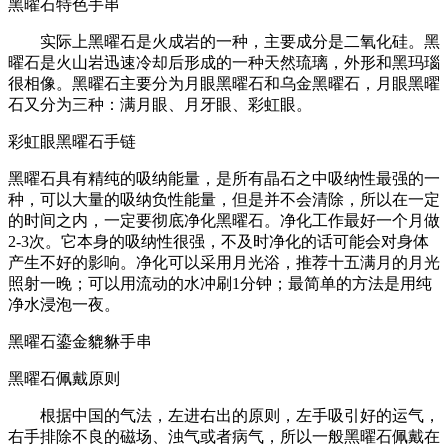
黑曜石特色手串
实际上黑曜石是火成岩的一种，主要成分是二氧化硅。黑
曜石是火山岩迅速冷却后形成的一种天然琉璃，外形和黑玛瑙
很相像。黑曜石主要分为月眼黑曜石和乌金黑曜石，月眼黑曜
石又分为三种：满月眼、月牙眼、彩虹眼。
彩虹眼黑曜石手链
黑曜石具有精纯的吸纳能量，是所有晶石之中吸纳性最强的一
种，可以大量的吸纳负性能量，但是并不会清除，所以在一定
的时间之内，一定要彻底净化黑曜石。净化工作最好一个月做
2-3次。它本身的吸纳性很强，不及时净化的话可能会对身体
产生不好的影响。净化可以采用月光浴，推荐十五满月的月光
照射一晚；可以用流动的水冲刷1分钟；最简单的方法是用纯
净水浸泡一夜。
黑曜石鎏金貔貅手串
黑曜石佩戴原则
根据中国的气法，左进右出的原则，左手吸引好的运气，
右手排除不良的磁场、浊气或者病气，所以一般黑曜石佩戴在