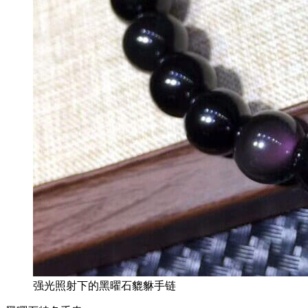
强光照射下的黑曜石貔貅手链