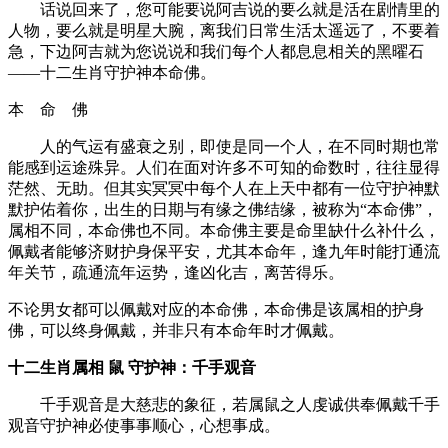
话说回来了，您可能要说阿吉说的要么就是活在剧情里的
人物，要么就是明星大腕，离我们日常生活太遥远了，不要着
急，下边阿吉就为您说说和我们每个人都息息相关的黑曜石
——十二生肖守护神本命佛。
本 命 佛
人的气运有盛衰之别，即使是同一个人，在不同时期也常
能感到运途殊异。人们在面对许多不可知的命数时，往往显得
茫然、无助。但其实冥冥中每个人在上天中都有一位守护神默
默护佑着你，出生的日期与有缘之佛结缘，被称为“本命佛”，
属相不同，本命佛也不同。本命佛主要是命里缺什么补什么，
佩戴者能够济财护身保平安，尤其本命年，逢九年时能打通流
年关节，疏通流年运势，逢凶化吉，离苦得乐。
不论男女都可以佩戴对应的本命佛，本命佛是该属相的护身
佛，可以终身佩戴，并非只有本命年时才佩戴。
十二生肖属相 鼠 守护神：千手观音
千手观音是大慈悲的象征，若属鼠之人虔诚供奉佩戴千手
观音守护神必使事事顺心，心想事成。