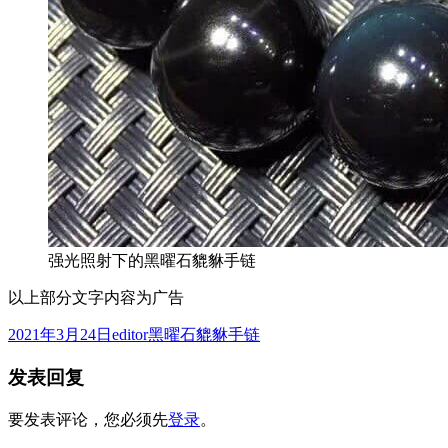
强光照射下的黑曜石貔貅手链
以上部分文字内容为广告
发
作
分
2021年3月24日
editor
黑曜石貔貅手链
布
者
类
发表回复
于
要发表评论，您必须先
登录
。