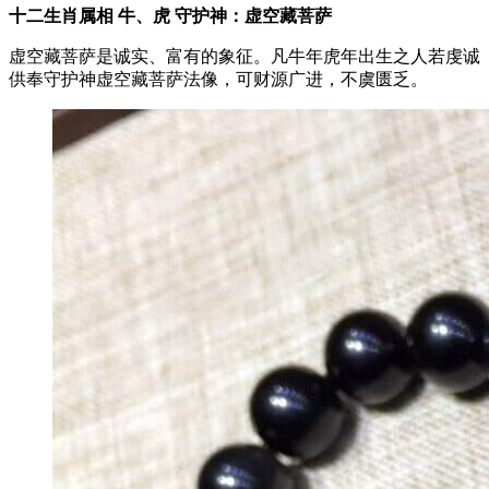
十二生肖属相 牛、虎 守护神：虚空藏菩萨
虚空藏菩萨是诚实、富有的象征。凡牛年虎年出生之人若虔诚
供奉守护神虚空藏菩萨法像，可财源广进，不虞匮乏。