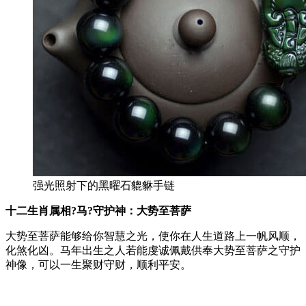
强光照射下的黑曜石貔貅手链
十二生肖属相?马?守护神：大势至菩萨
大势至菩萨能够给你智慧之光，使你在人生道路上一帆风顺，
化煞化凶。马年出生之人若能虔诚佩戴供奉大势至菩萨之守护
神像，可以一生聚财守财，顺利平安。