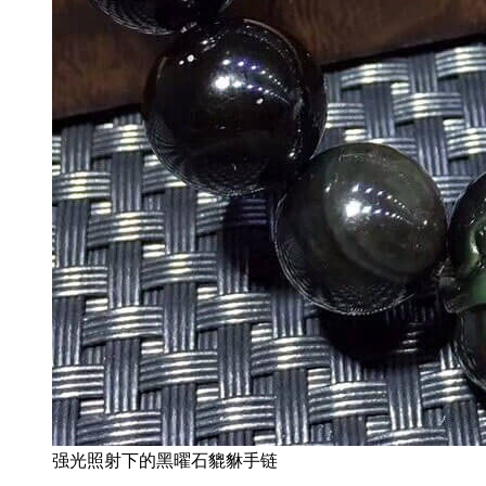
强光照射下的黑曜石貔貅手链