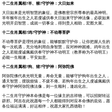
十二生肖属相?羊、猴?守护神：大日如来
大日如来是光明智慧的象征。是佛教密宗所尊奉的最高神明。
羊年猴年出生之人若虔诚供奉大日如来守护神法像，必获如来
光明开启智慧，成就一切事业，得到贵人相助，宏图大展。
十二生肖属相?鸡?守护神：不动尊菩萨
不动尊菩萨是理性的象征，能够默默守护你，让你把握人生的
每一次机遇，充分地利用自身智慧，应对种种困难。鸡年出生
之人若能虔诚佩戴供奉守护神不动明王（教界称为不动明王）
必能一生顺遂，平安如意。
十二生肖属相?狗、猪?守护神：阿弥陀佛
阿弥陀佛代表光明无量，寿命无量，能够守护狗年出生之人，
通天智慧，摆脱烦恼，不疲不倦。若狗年出生之人虔诚佩戴供
奉守护神阿弥陀佛法像，则一生顺利，逢凶化吉。
十二生肖守护神本命佛是每一位缘主的吉祥物，可以招财转运
辟邪。阿吉在此祝愿每一个人都能得到对应本命佛的庇佑，愿
各位福运满满，好运相伴，祝愿大家扎西德勒！