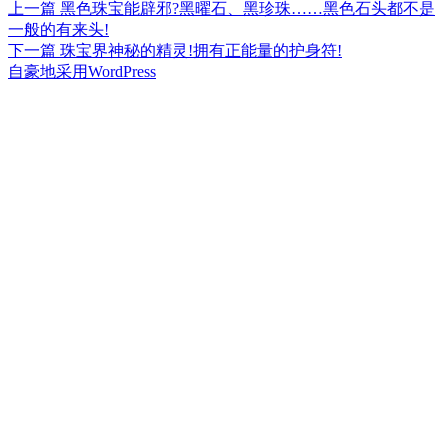
上
上一篇
黑色珠宝能辟邪?黑曜石、黑珍珠……黑色石头都不是
文
篇
一般的有来头!
章
文
下
下一篇
珠宝界神秘的精灵!拥有正能量的护身符!
章：
篇
自豪地采用WordPress
导
文
航
章：