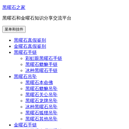
跳
黑曜石之家
至
黑曜石和金曜石知识分享交流平台
内
容
菜单和挂件
黑曜石真假鉴别
金曜石真假鉴别
黑曜石手链
彩虹眼黑曜石手链
黑曜石貔貅手链
冰种黑曜石手链
黑曜石吊坠
黑曜石本命佛
黑曜石貔貅吊坠
黑曜石关公吊坠
黑曜石龙牌吊坠
冰种黑曜石吊坠
黑曜石狐狸吊坠
黑曜石其他吊坠
金曜石手链