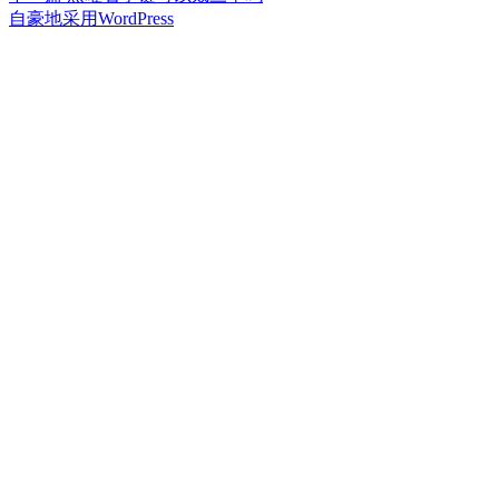
章
文
篇
自豪地采用WordPress
章：
文
导
章：
航