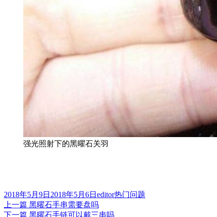
强光照射下的黑曜石关羽
发
作
分
2018年5月9日
2018年5月6日
editor
热门问题
布
上
者
类
上一篇
黑曜石手串需要盘吗
文
于
篇
下
下一篇
黑曜石手链可以戴三串吗