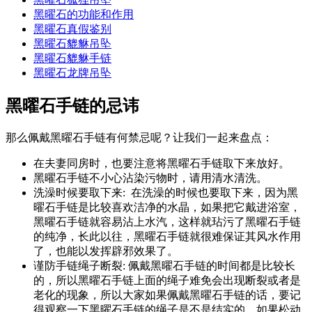
黑曜石的功能和作用
黑曜石真假鉴别
黑曜石貔貅吊坠
黑曜石貔貅手链
黑曜石龙牌吊坠
黑曜石手链的忌讳
那么佩戴黑曜石手链有何禁忌呢？让我们一起来盘点：
在夫妻同房时，也要注意将黑曜石手链取下来放好。
黑曜石手链不小心沾染污物时，请用清水清洗。
洗澡时候要取下来: 在洗澡的时候也要取下来，因为黑
曜石手链是比较喜欢洁净的水晶，如果把它戴进浴室，
黑曜石手链就容易沾上水汽，这样就玷污了黑曜石手链
的纯净，长此以往，黑曜石手链就很难保证其风水作用
了，也能以发挥辟邪效果了。
谨防手链绳子断裂: 佩戴黑曜石手链的时间都是比较长
的，所以黑曜石手链上面的绳子难免会出现断裂或者是
老化的现象，所以大家如果佩戴黑曜石手链的话，要记
得观察一下黑曜石手链的绳子是不是结实的，如果松动