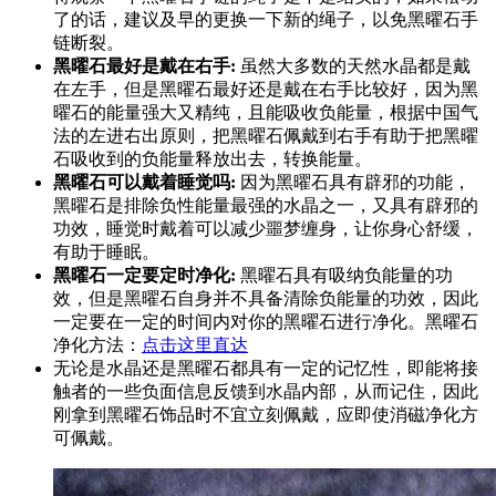
了的话，建议及早的更换一下新的绳子，以免黑曜石手
链断裂。
黑曜石最好是戴在右手:
虽然大多数的天然水晶都是戴
在左手，但是黑曜石最好还是戴在右手比较好，因为黑
曜石的能量强大又精纯，且能吸收负能量，根据中国气
法的左进右出原则，把黑曜石佩戴到右手有助于把黑曜
石吸收到的负能量释放出去，转换能量。
黑曜石可以戴着睡觉吗:
因为黑曜石具有辟邪的功能，
黑曜石是排除负性能量最强的水晶之一，又具有辟邪的
功效，睡觉时戴着可以减少噩梦缠身，让你身心舒缓，
有助于睡眠。
黑曜石一定
要定时净化:
黑曜石具有吸纳负能量的功
效，但是黑曜石自身并不具备清除负能量的功效，因此
一定要在一定的时间内对你的黑曜石进行净化。黑曜石
净化方法：
点击这里直达
无论是水晶还是黑曜石都具有一定的记忆性，即能将接
触者的一些负面信息反馈到水晶内部，从而记住，因此
刚拿到黑曜石饰品时不宜立刻佩戴，应即使消磁净化方
可佩戴。