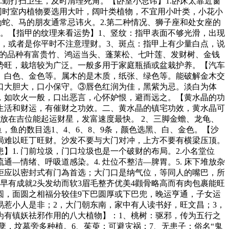
.勤打扫卫生，及时清理死角。【卧室小忌讳】1.卧床太靠近窗
，同时室内植物要选用大叶，阔叶类植物，不宜用小叶类，小花小
蛇、马的朋友通常忌讳火。2.第二种情况、狮子座和处女座的
红色。【指甲的纹理来看运势】1、竖纹：指甲表面不够光滑，出现
，或者是你平时不注意理财。3、斑点：指甲上有少量白点，说
用的品种有富贵竹、鸿运当头、蓬莱松、七叶莲、发财树、金钱
势旺，栽培较为广泛。一般多用于家庭瓶插或盆栽护养。【汽车
、白色、金色等。属木的是木质，纸张、绿色等。能破解金木交
口大胆大，口小保守。③唇色红润为佳，黑紫为忌。淡白为体
，如吹火一般，口出恶言，心怀妒恨，避而远之。【黄水晶的功
生活和财运，有催财之功效。二、黄水晶的镇宅功效，黄水晶可
放在吉位能起运财星，发富速度最快。 2、三脚金蟾、龙龟、
，鱼的数目选1、4、6、8、9条，颜色选黑、白、金色。【沙
局难以旺丁旺财。沙发不要与大门对冲，上方不要有横梁压顶。
1. 门前垃圾，门口垃圾也是一个破财的布局。2.小名堂位
—情绪、呼吸道感染。4. 灶位不整洁—脾胃。5. 床下堆放杂
柜应以密封式有门為首选；大门口是纳气位，等同人的嘴巴，所
早有成就2头发幼而软3眉毛整齐优美4颧骨略高而有肉包裹能旺
圆，面圆之相福分较佳9下巴圆厚或下巴兜，晚运亨通，子女运
易惹小人是非；2，大门朝东南，家中有人读书好，旺文昌；3，
为有镇妖祛邪作用的八大植物】：1、桃树：驱邪，传为五行之
孽，坟墓旁多种植。6、茱萸：可避灾祸；7、无患子：俗名“鬼