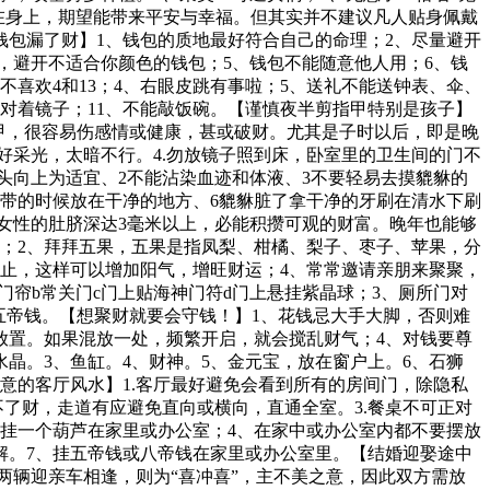
像在身上，期望能带来平安与幸福。但其实并不建议凡人贴身佩戴
包漏了财】1、钱包的质地最好符合自己的命理；2、尽量避开
，避开不适合你颜色的钱包；5、钱包不能随意他人用；6、钱
喜欢4和13；4、右眼皮跳有事啦；5、送礼不能送钟表、伞、
能对着镜子；11、不能敲饭碗。【谨慎夜半剪指甲特别是孩子】
指甲，很容易伤感情或健康，甚或破财。尤其是子时以后，即是晚
意好采光，太暗不行。4.勿放镜子照到床，卧室里的卫生间的门不
头向上为适宜、2不能沾染血迹和体液、3不要轻易去摸貔貅的
不带的时候放在干净的地方、6貔貅脏了拿干净的牙刷在清水下刷
女性的肚脐深达3毫米以上，必能积攒可观的财富。晚年也能够
；2、拜拜五果，五果是指凤梨、柑橘、梨子、枣子、苹果，分
止，这样可以增加阳气，增旺财运；4、常常邀请亲朋来聚聚，
门帘b常关门c门上贴海神门符d门上悬挂紫晶球；3、厕所门对
五帝钱。【想聚财就要会守钱！】1、花钱忌大手大脚，否则难
放置。如果混放一处，频繁开启，就会搅乱财气；4、对钱要尊
晶。3、鱼缸。4、财神。5、金元宝，放在窗户上。6、石狮
意的客厅风水】1.客厅最好避免会看到所有的房间门，除隐私
了财，走道有应避免直向或横向，直通全室。3.餐桌不可正对
、挂一个葫芦在家里或办公室；4、在家中或办公室内都不要摆放
解。7、挂五帝钱或八帝钱在家里或办公室里。【结婚迎娶途中
如两辆迎亲车相逢，则为“喜冲喜”，主不美之意，因此双方需放