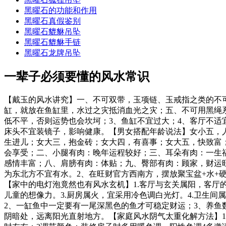
黑曜石的功能和作用
黑曜石真假鉴别
黑曜石貔貅吊坠
黑曜石貔貅手链
黑曜石龙牌吊坠
一辈子必须要懂的风水常识
【戴玉的风水讲究】一、不可双带，玉项链、玉戒指之类的不
缸，就放在鱼缸里，水过之灾抵消血光之灾；五、不可用黑绳
低不平，否则运势也会坎坷；3、鱼缸不宜过大；4、客厅不适
床头不宜装镜子，影响健康。【男女搭配年龄说法】女小五，
生进儿；女大三，抱金砖；女大四，有喜事；女大五，快致富
会享受；二、小腿有肉：晚年运程较好；三、耳朵有肉：一生
感情丰富；八、肩膀有肉：体贴；九、臀部有肉：顾家，财运
为东北方不宜有水。2、在旺财官方西南方，摆放聚宝盆+水+
【家中的电灯泡竟然也有风水玄机】1.客厅与玄关属阳，客厅
儿童的想像力。3.厨房属火，宜采用冷色调白光灯。4.卫生
2、一缸鱼中一定要有一尾深黑色的鱼才可稳定财运；3、养鱼
阴暗处，远离阳光直射地方。【家庭风水阴气太重化解方法】1.