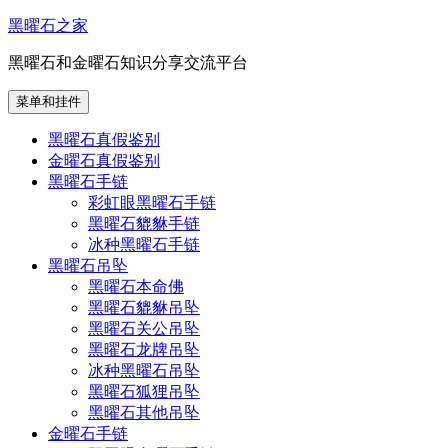
跳
黑曜石之家
至
黑曜石和金曜石知识分享交流平台
内
容
菜单和挂件
黑曜石真假鉴别
金曜石真假鉴别
黑曜石手链
彩虹眼黑曜石手链
黑曜石貔貅手链
冰种黑曜石手链
黑曜石吊坠
黑曜石本命佛
黑曜石貔貅吊坠
黑曜石关公吊坠
黑曜石龙牌吊坠
冰种黑曜石吊坠
黑曜石狐狸吊坠
黑曜石其他吊坠
金曜石手链