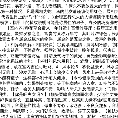
请朋友到家聚会：增加人气的同时也增加风水方面的阳刚之气；5
宜放鲜花，易有外遇，有损夫妻感情。3.床头不要放置大的镜子
.第一种情况、凡是属相为蛇、马的朋友请谨慎使用红色。属相为
，代表生肖上的”马“和” 蛇“。3.命理五行忌火的人请谨慎使用
、横纹：指甲上的横纹说明可能是你居住的房子、办公的场所漏财
”。【室内养7种花草会带来一年好运】富贵竹客厅：客厅宜选
祥如意、聚财发福之意。富贵竹又称万年竹，其叶片浓绿色，长
放置太多有属金或属木的物件。属金的是五金之物、发声的物件
。【面相算命图解：相口秘诀】①唇厚则热情，唇薄则冷静。②
人掩饰错误，子孙贤孝。⑥唇边嘴小生皱纹，晚年孤贫。⑦尖口
最强。它能带来偏财运，能增强气场中的黄光，黄光会影响物质
消化系统的功能。【催财的风水用具】1、貔貅，铜制或玉制的
磁场，放在室内吉位可旺财。4、风水轮 5、雾化盆景 6、风水鱼
叫无靠山，沙发无靠，心理上会缺少安全感，风水上讲是散泄之
能有镜子，这样都不利于宅人健康。【令你健康受损的风水隐患】
样的细菌，如果到处摆放，等于把病菌引狼入室。3. 空气不流通
杂物、鞋子，会另人情绪不安，影响人际关系及感情关系；而鞋
扰。【你是旺夫女吗？】1额头要略高宽阔而饱满，少运佳丈夫
神7鼻梁要长、直且略高，但不能过高，过高则夫缘不佳8面形要
门朝西，容易惹烂桃花，做事不专心，杂念多，不良兴趣多，容
西北，利武职；5，大门朝东北，效果快，添丁又发财。【被认
树：传为有阴灵，术家的符印要用银杏木刻制。5、柏树：传能驱妖