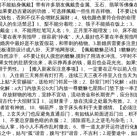
为何不能贴身佩戴】带有许多朋友佩戴贵金属、玉石、翡翠等佛
如果要趋吉避凶的功效，可选择佩戴一些生肖吉祥物。【不要让钱
式钱包，否则不仅不会增财反漏财；4、钱包颜色要符合你的命理
人的生活禁忌】1、梨不能分着吃；2、筷子不能插在饭上；3、不
戴金；8、不能用红笔写人名；9、正月里不能理发；10、床不
不要在夜半剪指甲，很容易“掉魂”，大人最好也不要在半夜剪
在结婚房中最好是不放置假花，和带刺的植物。3.新婚房需要多注
花板谨防设计成八卦、天罗地网形状。【佩戴貔貅忌讳】1貔貅的
自然凉干、4不要让别人摸您的貔貅,摸到了用清水冲洗、5平时
如果女性的肚脐突出来，表示挣再多的钱，最后也会花光光。如果
用于男性。）【搬入新家应注意事项】1、一定要在正午以前入住
；3、入住前三天将所有灯打亮，连续三天三夜不停至入住当天为
贴“天官赐福”，送给对门邻居一张；2、卧室门对门化解：a挂
化解：a大门内放关公b大门内放一尊貔貅七星阵c门垫下放一串
、存放财物的地方，宜静不宜动，流动资金和长期资产，应分别
古代十大招财宝】1、运财童子，放在洗澡之处最为有效。2、水
动者皆有神效。10、铜葫芦，放于床头有利于夫妻感情。【必须注
。2.玄关大门也应避免直通后门，有如钱从前面进后门出，积不
1、不要总穿颜色暗的衣服；2、清除眉毛上之逆毛与杂毛；3
仙人掌，待小人不再作乱时撤去。6、带一道太岁开运符进行化
之中，姑与“孤”谐音，嫂与“扫”谐音，不吉利；2.迎娶途中，