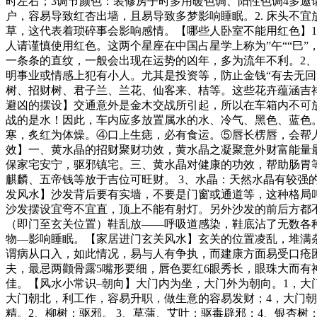
时左右；3调节颜色：装修房子时多用暖色调、阳性色调4多邀
户，容易导致红杏出墙，且易导致多梦影响睡眠。2. 床头不
草，这代表着琐碎事会影响感情。【哪些人卧室不能用红色】1
人请谨慎使用红色。这两个星座在中国占星学上称为”午““巳”
一条条的直纹，一般会出现在运势的凶年，多为流年不利。2
明事业或情感上犯有小人。尤其是投资等，防止金钱“有去无回
树、招财树、君子兰、兰花、仙客来、桔等。这些花卉蕴涵吉
避凶的摆设】交通意外是金木交战所引起，所以在车箱内不可
战的是水！因此，车内应多放置属水的水、冷气、黑色、蓝色
寒，炙红为体燥。④口上生痣，必有食运。⑤唇长楞唇，会帮
效】一、黄水晶的招财聚财功效，黄水晶之凝聚意外财富能量
保家宅安宁，驱邪镇宅。三、黄水晶对健康的功效，帮助肠胃等
麒麟、五帝钱等放于吉位可旺财。 3、水晶：天然水晶有较强的
发风水】沙发背后要有实墙，不要是门窗或通道等，这种格局
沙发摆设宜弯不宜直，顶上不能有射灯。另外沙发的前后方都不
（即门至玄关位置）鞋乱放——呼吸道感染，鞋底沾了无数各种各
物—影响睡眠。【家居进门玄关风水】玄关的位置凌乱，堆满
谓病从口入，如此情况，易与人有争执，而建康方面易受口疮困
夫，最忌两颧骨露5嘴形要细，唇色要红6眼秀长，眼珠大而有
佳。【风水小常识–朝向】大门内为坐，大门外为朝向。1，大
大门朝北，利工作，容易升职，做生意的容易发财；4，大门朝
精。2、柳树：驱邪。 3、草蒲、艾叶：驱毒辟邪；4、银杏