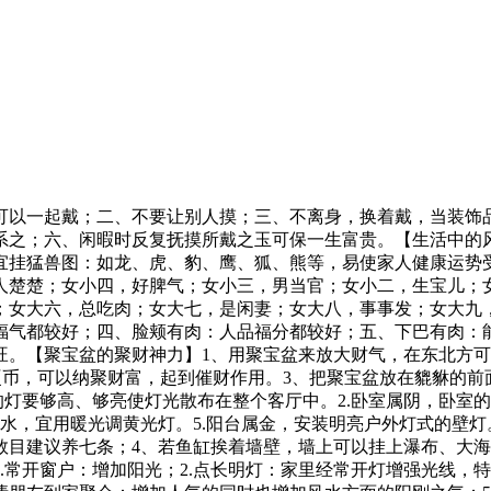
可以一起戴；二、不要让别人摸；三、不离身，换着戴，当装饰
系之；六、闲暇时反复抚摸所戴之玉可保一生富贵。【生活中的风
宜挂猛兽图：如龙、虎、豹、鹰、狐、熊等，易使家人健康运势
人楚楚；女小四，好脾气；女小三，男当官；女小二，生宝儿；
；女大六，总吃肉；女大七，是闲妻；女大八，事事发；女大九
福气都较好；四、脸颊有肉：人品福分都较好；五、下巴有肉：
旺。【聚宝盆的聚财神力】1、用聚宝盆来放大财气，在东北方
硬币，可以纳聚财富，起到催财作用。3、把聚宝盆放在貔貅的
的灯要够高、够亮使灯光散布在整个客厅中。2.卧室属阴，卧室的
间属水，宜用暖光调黄光灯。5.阳台属金，安装明亮户外灯式的壁
数目建议养七条；4、若鱼缸挨着墙壁，墙上可以挂上瀑布、大
常开窗户：增加阳光；2.点长明灯：家里经常开灯增强光线，特