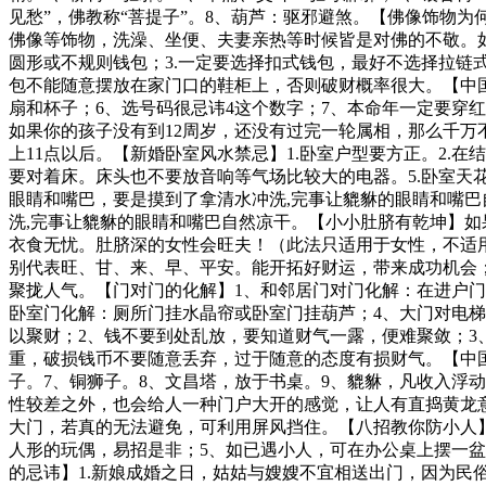
见愁”，佛教称“菩提子”。8、葫芦：驱邪避煞。【佛像饰物
佛像等饰物，洗澡、坐便、夫妻亲热等时候皆是对佛的不敬。
圆形或不规则钱包；3.一定要选择扣式钱包，最好不选择拉链
包不能随意摆放在家门口的鞋柜上，否则破财概率很大。【中国
扇和杯子；6、选号码很忌讳4这个数字；7、本命年一定要穿红
如果你的孩子没有到12周岁，还没有过完一轮属相，那么千万
上11点以后。【新婚卧室风水禁忌】1.卧室户型要方正。2.
要对着床。床头也不要放音响等气场比较大的电器。5.卧室天
眼睛和嘴巴，要是摸到了拿清水冲洗,完事让貔貅的眼睛和嘴巴
洗,完事让貔貅的眼睛和嘴巴自然凉干。【小小肚脐有乾坤】
衣食无忧。肚脐深的女性会旺夫！（此法只适用于女性，不适
别代表旺、甘、来、早、平安。能开拓好财运，带来成功机会
聚拢人气。【门对门的化解】1、和邻居门对门化解：在进户门上
卧室门化解：厕所门挂水晶帘或卧室门挂葫芦；4、大门对电梯
以聚财；2、钱不要到处乱放，要知道财气一露，便难聚敛；3
重，破损钱币不要随意丢弃，过于随意的态度有损财气。【中国
子。7、铜狮子。8、文昌塔，放于书桌。9、貔貅，凡收入浮
性较差之外，也会给人一种门户大开的感觉，让人有直捣黄龙意
大门，若真的无法避免，可利用屏风挡住。【八招教你防小人】
人形的玩偶，易招是非；5、如已遇小人，可在办公桌上摆一盆
的忌讳】1.新娘成婚之日，姑姑与嫂嫂不宜相送出门，因为民俗