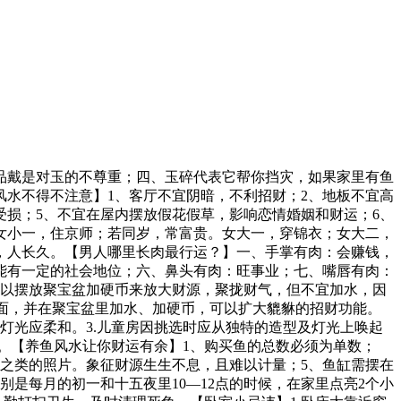
品戴是对玉的不尊重；四、玉碎代表它帮你挡灾，如果家里有鱼
水不得不注意】1、客厅不宜阴暗，不利招财；2、地板不宜高
受损；5、不宜在屋内摆放假花假草，影响恋情婚姻和财运；6、
女小一，住京师；若同岁，常富贵。女大一，穿锦衣；女大二，
，人长久。【男人哪里长肉最行运？】一、手掌有肉：会赚钱，
能有一定的社会地位；六、鼻头有肉：旺事业；七、嘴唇有肉：
可以摆放聚宝盆加硬币来放大财源，聚拢财气，但不宜加水，因
前面，并在聚宝盆里加水、加硬币，可以扩大貔貅的招财功能。
灯光应柔和。3.儿童房因挑选时应从独特的造型及灯光上唤起
灯。【养鱼风水让你财运有余】1、购买鱼的总数必须为单数；
海之类的照片。象征财源生生不息，且难以计量；5、鱼缸需摆在
别是每月的初一和十五夜里10—12点的时候，在家里点亮2个小