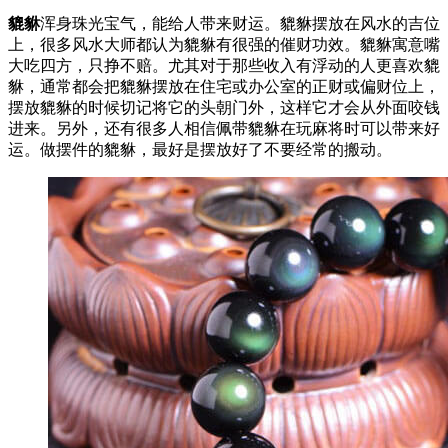
貔貅
浑身珠光宝气，能给人带来财运。貔貅摆放在风水的吉位
上，很多风水大师都认为貔貅有很强的催财功效。貔貅寓意嘴
大吃四方，只挣不赔。尤其对于那些收入有浮动的人更喜欢貔
貅，通常都会把貔貅摆放在住宅或办公室的正财或偏财位上，
摆放貔貅的时候切记将它的头朝门外，这样它才会从外面咬钱
进来。另外，还有很多人相信佩带貔貅在玩麻将时可以带来好
运。做摆件的貔貅，最好是摆放好了不要经常的搬动。