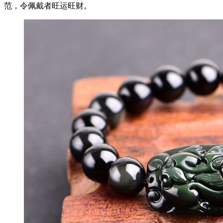
范，令佩戴者旺运旺财。