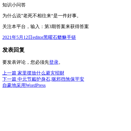
知识小问答
为什么说”老死不相往来“是一件好事。
关注本平台，输入：第3期答案来获得答案
发
作
分
2021年5月12日
editor
黑曜石貔貅手链
布
者
类
发表回复
于
要发表评论，您必须先
登录
。
上
上一篇
家里摆放什么避灾招财
文
篇
下
下一篇
中元节戴护身石,驱邪挡煞保平安
章
文
篇
自豪地采用WordPress
章：
文
导
章：
航