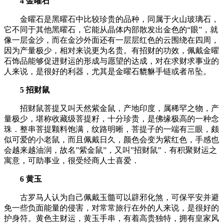
4 金曜石
金曜石是黑曜石中比较珍贵的品种，同属于火山玻璃石，
它不同于其他黑曜石，它能从晶体内部散发出金色的“眼”，就
像一层金沙，而在金沙外面还有一层层红色的云围绕在四周，
因为产量极少，相对来说更为名贵。有招财的功效，佩戴金曜
石饰品能够促进财运的形成与愿望的达成，对在求财求事业的
人来说，是很好的利器，尤其是金曜石貔貅手链或者吊坠。
5 招财鼠
招财鼠菩提又叫天然紫金鼠，产地印度，属稀罕之物，产
量极少，堪称收藏级菩提籽，十分珍贵，是佛缘极高的一种念
珠．整串菩提颗料饱满，纹路明晰，菩提子的一端有三眼，颇
似可爱的小老鼠，而且佩戴日久，颜色会变为紫红色，手感也
会越来越油润，故名”紫金鼠”，又叫”招财鼠”．有积聚财运之
寓意，可助事业，很受经商人士喜爱．
6 黄玉
古罗马人认为自己佩戴玉髓可以辟邪化煞，可保平安并避
免一些负面能量的侵害，对常常旅行在外的人来说，是很好的
护身符。黄色主财运，黄玉手串，有着高贵独特，拥有皇家风