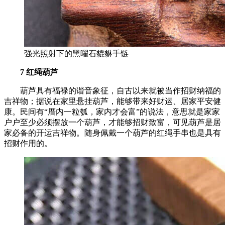
强光照射下的黑曜石貔貅手链
7 红绳葫芦
葫芦具有福禄的谐音象征，自古以来就被当作招财纳福的
吉祥物；据说在家里悬挂葫芦，能够带来好财运、居家平安健
康。民间有“厝内一粒瓠，家内才会富”的说法，意思就是家家
户户至少必须摆放一个葫芦，才能够招财致富，可见葫芦是居
家必备的开运吉祥物。随身佩戴一个葫芦的红绳手串也是具有
招财作用的。