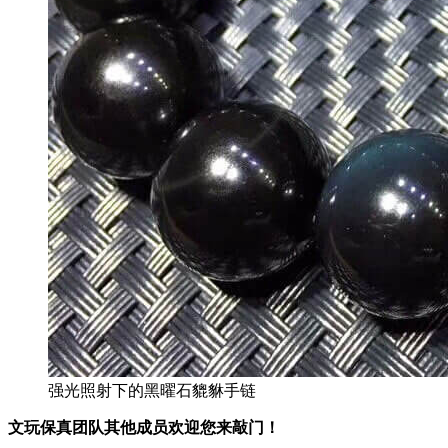
强光照射下的黑曜石貔貅手链
文玩保真团队其他成员欢迎您来敲门！