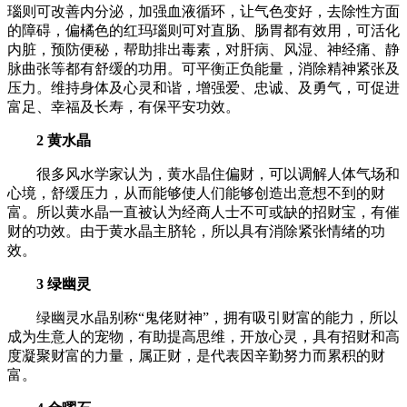
瑙则可改善内分泌，加强血液循环，让气色变好，去除性方面
的障碍，偏橘色的红玛瑙则可对直肠、肠胃都有效用，可活化
内脏，预防便秘，帮助排出毒素，对肝病、风湿、神经痛、静
脉曲张等都有舒缓的功用。可平衡正负能量，消除精神紧张及
压力。维持身体及心灵和谐，增强爱、忠诚、及勇气，可促进
富足、幸福及长寿，有保平安功效。
2 黄水晶
很多风水学家认为，黄水晶住偏财，可以调解人体气场和
心境，舒缓压力，从而能够使人们能够创造出意想不到的财
富。所以黄水晶一直被认为经商人士不可或缺的招财宝，有催
财的功效。由于黄水晶主脐轮，所以具有消除紧张情绪的功
效。
3 绿幽灵
绿幽灵水晶别称“鬼佬财神”，拥有吸引财富的能力，所以
成为生意人的宠物，有助提高思维，开放心灵，具有招财和高
度凝聚财富的力量，属正财，是代表因辛勤努力而累积的财
富。