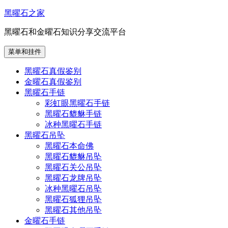
跳
黑曜石之家
至
黑曜石和金曜石知识分享交流平台
内
容
菜单和挂件
黑曜石真假鉴别
金曜石真假鉴别
黑曜石手链
彩虹眼黑曜石手链
黑曜石貔貅手链
冰种黑曜石手链
黑曜石吊坠
黑曜石本命佛
黑曜石貔貅吊坠
黑曜石关公吊坠
黑曜石龙牌吊坠
冰种黑曜石吊坠
黑曜石狐狸吊坠
黑曜石其他吊坠
金曜石手链