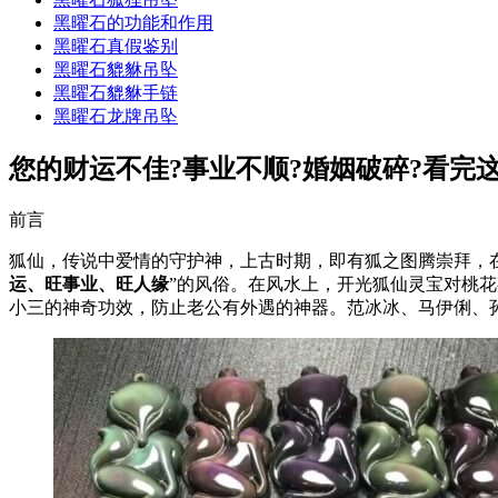
黑曜石的功能和作用
黑曜石真假鉴别
黑曜石貔貅吊坠
黑曜石貔貅手链
黑曜石龙牌吊坠
您的财运不佳?事业不顺?婚姻破碎?看完这
前言
狐仙，传说中爱情的守护神，上古时期，即有狐之图腾崇拜，
运、旺事业、旺人缘
”的风俗。在风水上，开光狐仙灵宝对桃
小三的神奇功效，防止老公有外遇的神器。范冰冰、马伊俐、