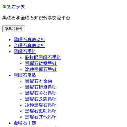
跳
黑曜石之家
至
黑曜石和金曜石知识分享交流平台
内
容
菜单和挂件
黑曜石真假鉴别
金曜石真假鉴别
黑曜石手链
彩虹眼黑曜石手链
黑曜石貔貅手链
冰种黑曜石手链
黑曜石吊坠
黑曜石本命佛
黑曜石貔貅吊坠
黑曜石关公吊坠
黑曜石龙牌吊坠
冰种黑曜石吊坠
黑曜石狐狸吊坠
黑曜石其他吊坠
金曜石手链