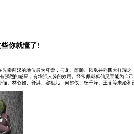
些你就懂了!
在先秦两汉的地位最为尊崇，与龙、麒麟、凤凰并列四大祥瑞之一
花有强烈的感应，有增强人缘的效用。经常佩戴狐仙灵宝能为自
孙俪、林心如、舒淇、容祖儿、何超仪、杨千嬅、王菲等未婚和