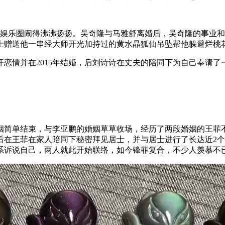
娱乐圈闹得沸沸扬扬。吴奇隆与马雅舒离婚后，吴奇隆的事业和感
士赠送他一串经大师开光加持过的黄水晶狐仙吊坠帮他躲避烂桃
公开恋情并在2015年结婚，后刘诗诗在丈夫的陪同下为自己奉请
姻简单结束，与李亚鹏的婚姻草草收场，经历了两段婚姻的王菲
后在王菲在家人陪同下秘密拜见居士，并与居士进行了长达近2
联系诉说自己，两人就此开始联络，如今锋菲复合，不少人羡慕不