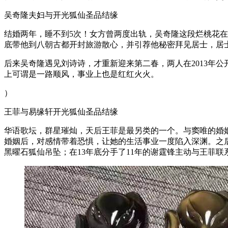
吴奇隆夫妇与开光狐仙圣品结缘
结婚两年，睡不到5次！女方曾两度出轨，吴奇隆这段烂桃花在
底带他到八朝古都开封旅游散心，并引荐他秘密拜见居士，居
后来吴奇隆遇见刘诗诗，才重新迎来第二春，两人在2013年
上可谓是一路顺风，事业上也是红红火火。
）
王菲与易缘轩开光狐仙圣品结缘
华语歌坛，群星璀灿，天后王菲是最另类的一个。与窦唯的婚
婚姻后，对感情带着恐惧，让她的生活事业一度陷入深渊。之
黑曜石狐仙吊坠；在13年底分手了11年的谢霆锋主动与王菲