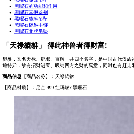
黑曜石的功能和作用
黑曜石真假鉴别
黑曜石貔貅吊坠
黑曜石貔貅手链
黑曜石龙牌吊坠
「天禄貔貅」 得此神兽者得财富!
貔貅，又名天禄、辟邪、百解，共四个名字，是中国古代汉族
通特异，故有招财进宝、吸纳四方之财的寓意，同时也有赶走
商品信息
【商品名称】：天禄貔貅
【商品材质】：足金 999 红玛瑙? 黑曜石