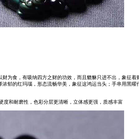
财为食，有吸纳四方之财的功效，而且貔貅只进不出，象征着财
泽浓郁的红玛瑙，形态流畅华美，象征这鸿运当头；手串用黑曜
的硬度和耐磨性，色彩分层更清晰，立体感更强，质感丰富