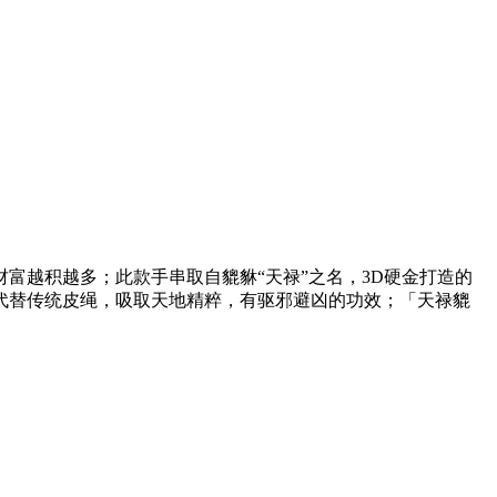
富越积越多；此款手串取自貔貅“天禄”之名，3D硬金打造的
代替传统皮绳，吸取天地精粹，有驱邪避凶的功效；「天禄貔