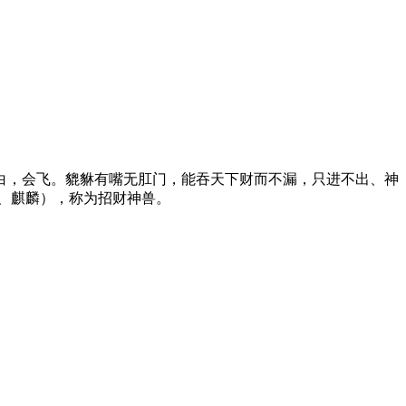
白，会飞。貔貅有嘴无肛门，能吞天下财而不漏，只进不出、神
、麒麟），称为招财神兽。