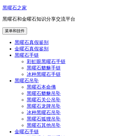
跳
黑曜石之家
至
黑曜石和金曜石知识分享交流平台
内
容
菜单和挂件
黑曜石真假鉴别
金曜石真假鉴别
黑曜石手链
彩虹眼黑曜石手链
黑曜石貔貅手链
冰种黑曜石手链
黑曜石吊坠
黑曜石本命佛
黑曜石貔貅吊坠
黑曜石关公吊坠
黑曜石龙牌吊坠
冰种黑曜石吊坠
黑曜石狐狸吊坠
黑曜石其他吊坠
金曜石手链