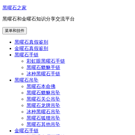
跳
黑曜石之家
至
黑曜石和金曜石知识分享交流平台
内
容
菜单和挂件
黑曜石真假鉴别
金曜石真假鉴别
黑曜石手链
彩虹眼黑曜石手链
黑曜石貔貅手链
冰种黑曜石手链
黑曜石吊坠
黑曜石本命佛
黑曜石貔貅吊坠
黑曜石关公吊坠
黑曜石龙牌吊坠
冰种黑曜石吊坠
黑曜石狐狸吊坠
黑曜石其他吊坠
金曜石手链