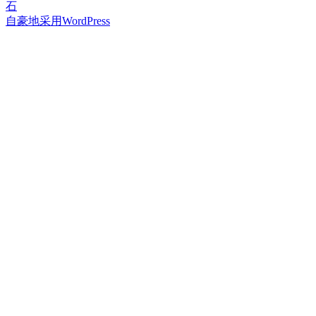
章
文
篇
石
章：
文
自豪地采用WordPress
导
章：
航