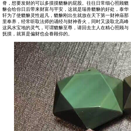
脊，想要发财的可以多摸摸貔貅的屁股。往往日常细心照顾貔
貅会给你日后带来财富与平安，这就是瑞兽貔貅的好处，泰华
轩为了使貔貅灵性超凡，貔貅刚出生就放在天下第一财神庙那
里奉养，经常听取法师的诵经与财神香火，同时又汲取北高峰
这风水宝地的灵气，可谓貔貅至尊，请回去主人在精心照顾与
抚摸，就算是偏财也会眷顾你的。