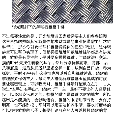
强光照射下的黑曜石貔貅手链
不过需要注意的是，开光貔貅请回家后需要主人们多多照顾，
这里所指的照顾其实就是你想求财或是想事业恒通需要祈求貔
貅帮忙，那么你就要经常和貔貅说说你的愿望和想法，这样貔
貅就可以帮你实现了，但是抚摸貔貅和戴貔貅挂坠都是有讲究
的，貔貅是有灵性的，平时要多摸摸貔貅，与貔貅进行交流。
摸的时候 先按住貔貅的耳朵，然后分别抚摸前爪、背部、后
爪和屁股，最后从屁股那里虚空抓一把，放到自己口袋，称为
抓财。平时 心中有什么事情也可以独自和貔貅述说，貔貅能
够理解并保佑主人，帮助主人排忧解难貔貅玉坠佩戴的时候，
要让嘴巴朝上，可以吸天财。貔貅手链最好配戴在左手，古人
说过“左手进右手出”。貔貅忠于一主，最好不要让外人轻易触
摸，以免粘染污秽之气。貔貅的嘴巴是貔貅吃财的地方，所以
嘴巴是不能摸的，会影响进食。貔貅的眼睛用来寻财，要保持
明亮，也不能乱摸，平时可以用茶油护养眼睛。喜欢打麻将的
可以摸摸貔貅的爪子，想要仕途顺利的人可以摸摸貔貅的背