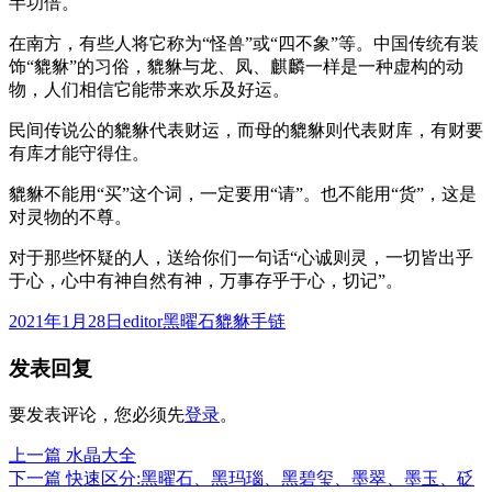
半功倍。
在南方，有些人将它称为“怪兽”或“四不象”等。中国传统有装
饰“貔貅”的习俗，貔貅与龙、凤、麒麟一样是一种虚构的动
物，人们相信它能带来欢乐及好运。
民间传说公的貔貅代表财运，而母的貔貅则代表财库，有财要
有库才能守得住。
貔貅不能用“买”这个词，一定要用“请”。也不能用“货”，这是
对灵物的不尊。
对于那些怀疑的人，送给你们一句话“心诚则灵，一切皆出乎
于心，心中有神自然有神，万事存乎于心，切记”。
发
作
分
2021年1月28日
editor
黑曜石貔貅手链
布
者
类
发表回复
于
要发表评论，您必须先
登录
。
上
上一篇
水晶大全
文
篇
下
下一篇
快速区分:黑曜石、黑玛瑙、黑碧玺、墨翠、墨玉、砭