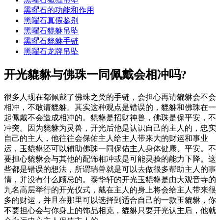
黑曜石的功能和作用
黑曜石真假鉴别
黑曜石貔貅吊坠
黑曜石貔貅手链
黑曜石龙牌吊坠
开光貔貅与佛珠一同佩戴会相冲吗?
很多人现在都佩戴了佛珠之类的手链，会担心再请貔貅会不会
相冲，不敢请貔貅。其实这种观点是错误的，貔貅和佛珠在一
起佩戴不会造成相冲的。貔貅是招财神兽，佛珠是保平安，不
冲突。因为貔貅为灵兽，开光后他是认识自己的主人的，忠实
自己的主人，他往往会保佑主人给主人带来大的财运和事业
运，玉貔貅还可以辅助佛珠一同保佑主人身体健康、平安。不
要担心貔貅会与其他的配饰相冲或是可能灵验的能力下降。这
些都是错误的想法，所谓瑞兽就是可以去做很多帮助主人的事
情，并没有什么顾忌的。泰华轩的开光玉貔貅是由大观音寺的
九名高层举行的开光仪式，戴在主人的身上将会给主人带来很
多的财运，并且在那里可以选择到适合自己的一款玉貔貅，你
不要担心会与你身上的饰品相克，貔貅只要开光认主后，他就