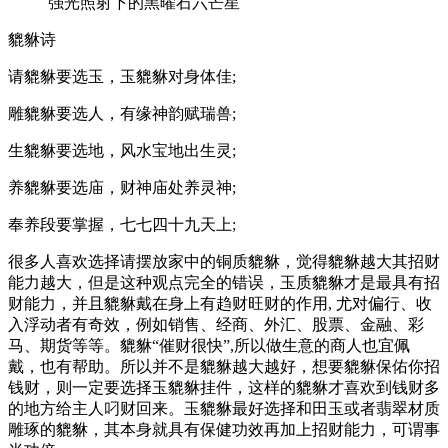
强光照射下的黑曜石六芒星
貔貅诗
请貔貅要选玉，玉貔貅对身体佳;
雕貔貅要选人，有缘神韵赋瑞兽;
生貔貅要选地，风水宝地出生灵;
养貔貅要选庙，财神庙处养灵神;
奉养段要掌握，七七四十九天上;
很多人喜欢选择请摆放家中的铜质貔貅，觉得貔貅越大其招财
能力越大，但是这种观点完全的错误，玉质貔貅才是最具有招
财能力，并且貔貅戴在身上有趋财旺财的作用, 尤对偏行、收
入浮动者有奇效，例如销售、经商、外汇、股票、金融、彩
马、期货等等。貔貅“催财很快”,所以做生意的商人也宜佩
戴，也有帮助。所以并不是貔貅越大越好，想要貔貅保佑你招
钱财，则一定要选择玉貔貅挂件，这样的貔貅才喜欢到钱财多
的地方给主人叼财回来。玉貔貅最好选择和田玉或者翡翠材质
雕琢的貔貅，其本身就具有保健功效再加上招财能力，可谓事