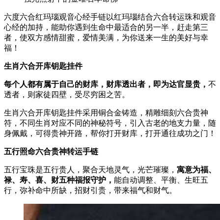
六度六合红玛瑙观音心经手链以红玛瑙结合六合转运珠和观音
心经的加持，能助你遇到生命中最适合的另一半，赶走第三
者，使双方感情甜蜜，爱情美满，为你送来一生的美好与幸
福！
生肖六合开库钥匙挂件
每个人都有属于自己的财库，财库透出者，即为达官显贵，
不
透者，则家徒四壁，受尽穷困之苦。
生肖六合开库钥匙挂件采用铜合金铸造，精雕细刻六合贵神
符，不同生肖对应不同的神秘符号，引入古老的地支力量，随
身佩戴，可得贵神开路，帮你打开财库，打开通往成功之门！
五行照命六合贵神转运手链
五行宝珠是五行贵人，聚合天地灵气，光芒璀璨，
寓意为福、
禄、寿、喜、财五种福报守护，
能自动调整、平衡、生旺五
行，弥补命中所缺，招财引贵，带来福气和财气。