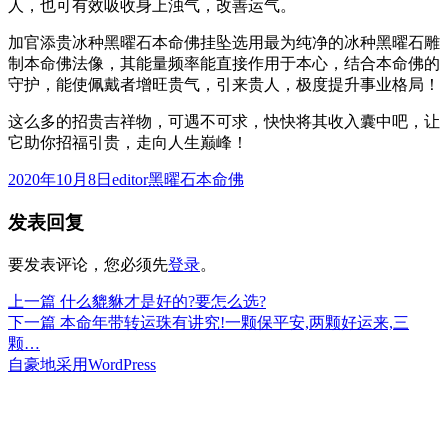
人，也可有效吸收身上浊气，改善运气。
加官添贵冰种黑曜石本命佛挂坠选用最为纯净的冰种黑曜石雕
制本命佛法像，其能量频率能直接作用于本心，结合本命佛的
守护，能使佩戴者增旺贵气，引来贵人，极度提升事业格局！
这么多的招贵吉祥物，可遇不可求，快快将其收入囊中吧，让
它助你招福引贵，走向人生巅峰！
发
作
分
2020年10月8日
editor
黑曜石本命佛
布
者
类
发表回复
于
要发表评论，您必须先
登录
。
上
上一篇
什么貔貅才是好的?要怎么选?
文
篇
下
下一篇
本命年带转运珠有讲究!一颗保平安,两颗好运来,三
章
文
篇
颗…
章：
文
自豪地采用WordPress
导
章：
航