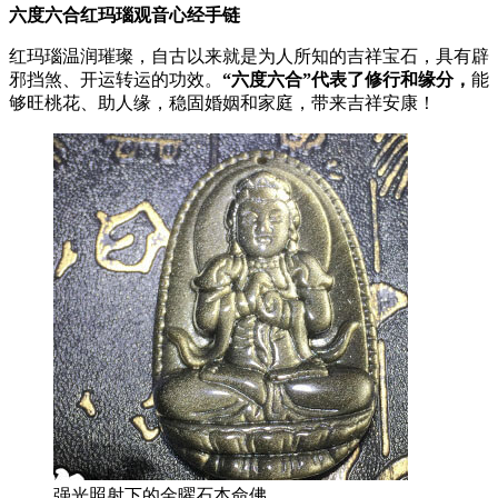
六度六合红玛瑙观音心经手链
红玛瑙温润璀璨，自古以来就是为人所知的吉祥宝石，具有辟
邪挡煞、开运转运的功效。
“六度六合”代表了修行和缘分，
能
够旺桃花、助人缘，稳固婚姻和家庭，带来吉祥安康！
强光照射下的金曜石本命佛