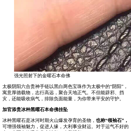
强光照射下的金曜石本命佛
太极阴阳六合贵神手链以黑白两色宝珠作为太极中的“阴阳”，
寓意厚德载物，志行高远，聚合天地正气。不但能辟邪、挡
灾，还能吸收病气，排除负面能量，为你带来平安的守护。
加官添贵冰种黑曜石本命佛挂坠
冰种黑曜石是冰河时期火山爆发孕育的圣物，
也称“领袖石”，
可增强领袖魅力，促进人缘，大利事业财运。对于运气不好的