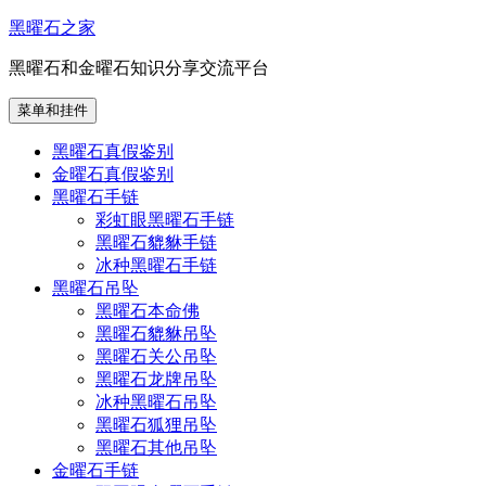
跳
黑曜石之家
至
黑曜石和金曜石知识分享交流平台
内
容
菜单和挂件
黑曜石真假鉴别
金曜石真假鉴别
黑曜石手链
彩虹眼黑曜石手链
黑曜石貔貅手链
冰种黑曜石手链
黑曜石吊坠
黑曜石本命佛
黑曜石貔貅吊坠
黑曜石关公吊坠
黑曜石龙牌吊坠
冰种黑曜石吊坠
黑曜石狐狸吊坠
黑曜石其他吊坠
金曜石手链