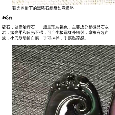
强光照射下的黑曜石貔貅如意吊坠
4
砭石
砭石，健康治疗石，一般呈现灰褐色，主要成分是微晶石灰
岩，抛光柔和反光不强，可产生极远红外辐射，摩擦有超声
波，小刀划动留白痕，手可抹掉，手摸温凉感。