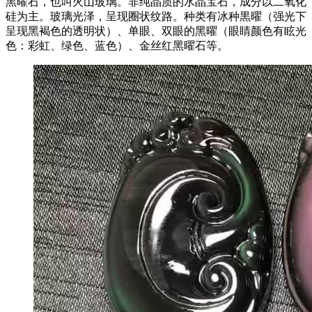
黑曜石，也叫火山玻璃。非纯晶质的水晶宝石，成分以二氧化
硅为主。玻璃光泽，呈现圈状纹路。种类有冰种黒曜（强光下
呈现黑褐色的透明状）、单眼、双眼的黑曜（眼睛颜色有眩光
色：彩虹、绿色、蓝色）、金丝红黑曜石等。