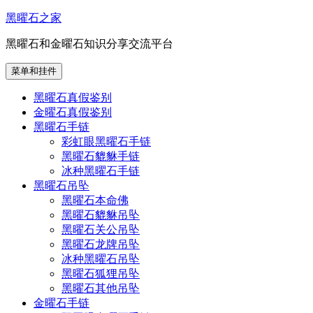
跳
黑曜石之家
至
黑曜石和金曜石知识分享交流平台
内
容
菜单和挂件
黑曜石真假鉴别
金曜石真假鉴别
黑曜石手链
彩虹眼黑曜石手链
黑曜石貔貅手链
冰种黑曜石手链
黑曜石吊坠
黑曜石本命佛
黑曜石貔貅吊坠
黑曜石关公吊坠
黑曜石龙牌吊坠
冰种黑曜石吊坠
黑曜石狐狸吊坠
黑曜石其他吊坠
金曜石手链