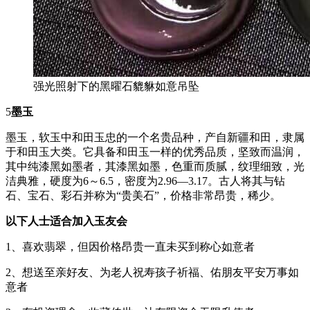
强光照射下的黑曜石貔貅如意吊坠
5
墨玉
墨玉，软玉中和田玉忠的一个名贵品种，产自新疆和田，隶属
于和田玉大类。它具备和田玉一样的优秀品质，坚致而温润，
其中纯漆黑如墨者，其漆黑如墨，色重而质腻，纹理细致，光
洁典雅，硬度为6～6.5，密度为2.96—3.17。古人将其与钻
石、宝石、彩石并称为“贵美石”，价格非常昂贵，稀少。
以下人士适合加入玉友会
1、喜欢翡翠，但因价格昂贵一直未买到称心如意者
2、想送至亲好友、为老人祝寿孩子祈福、佑朋友平安万事如
意者