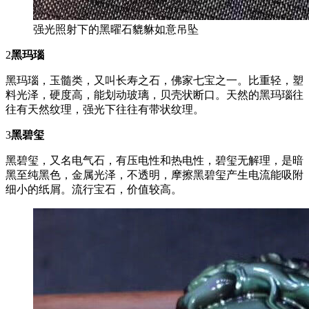
强光照射下的黑曜石貔貅如意吊坠
2
黑玛瑙
黑玛瑙，玉髓类，又叫长寿之石，佛家七宝之一。比重轻，塑
料光泽，硬度高，能划动玻璃，贝壳状断口。天然的黑玛瑙往
往有天然纹理，强光下往往有带状纹理。
3
黑碧玺
黑碧玺，又名电气石，有压电性和热电性，碧玺无解理，是暗
黑至纯黑色，金属光泽，不透明，摩擦黑碧玺产生电流能吸附
细小的纸屑。流行宝石，价值较高。