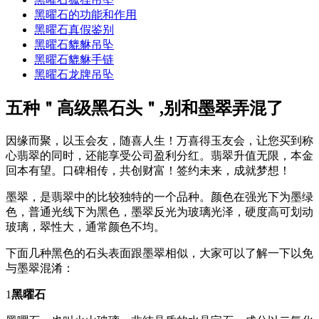
黑曜石的功能和作用
黑曜石真假鉴别
黑曜石貔貅吊坠
黑曜石貔貅手链
黑曜石龙牌吊坠
五种＂高级黑石头＂,别和墨翠弄混了
因缘而聚，以玉会友，随喜人生！万喜得玉友会，让您买到称
心翡翠的同时，还能享受公司盈利分红。翡翠升值无限，本金
回本有望。口碑相传，共创财富！签约未来，成就梦想！
墨翠，是翡翠中的比较独特的一个品种。颜色在强光下为墨绿
色，普通光线下为黑色，墨翠反光为玻璃光泽，硬度高可划动
玻璃，翠性大，通常颜色不均。
下面几种黑色的石头表面跟墨翠相似，大家可以了解一下以免
与墨翠混淆：
1
黑曜石