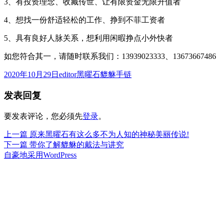
3、有投资理念、收藏传世、让有限资金无限升值者
4、想找一份舒适轻松的工作、挣到不菲工资者
5、具有良好人脉关系，想利用闲暇挣点小外快者
如您符合其一，请随时联系我们：13939023333、13673667486
发
作
分
2020年10月29日
editor
黑曜石貔貅手链
布
者
类
发表回复
于
要发表评论，您必须先
登录
。
上
上一篇
原来黑曜石有这么多不为人知的神秘美丽传说!
文
篇
下
下一篇
带你了解貔貅的戴法与讲究
章
文
篇
自豪地采用WordPress
章：
文
导
章：
航