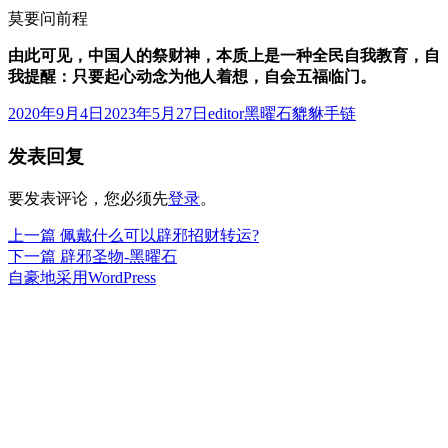
莫要问前程
由此可见，中国人的祭财神，本质上是一种全民自我教育，自
我提醒：只要起心动念为他人着想，自会五福临门。
发
作
分
2020年9月4日
2023年5月27日
editor
黑曜石貔貅手链
布
者
类
发表回复
于
要发表评论，您必须先
登录
。
上
上一篇
佩戴什么可以辟邪招财转运?
文
篇
下
下一篇
辟邪圣物-黑曜石
章
文
篇
自豪地采用WordPress
章：
文
导
章：
航