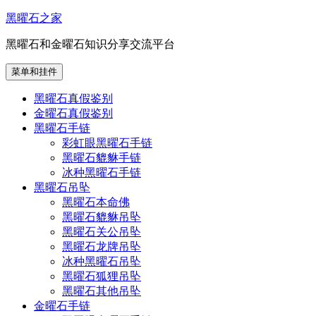
跳
黑曜石之家
至
黑曜石和金曜石知识分享交流平台
内
容
菜单和挂件
黑曜石真假鉴别
金曜石真假鉴别
黑曜石手链
彩虹眼黑曜石手链
黑曜石貔貅手链
冰种黑曜石手链
黑曜石吊坠
黑曜石本命佛
黑曜石貔貅吊坠
黑曜石关公吊坠
黑曜石龙牌吊坠
冰种黑曜石吊坠
黑曜石狐狸吊坠
黑曜石其他吊坠
金曜石手链