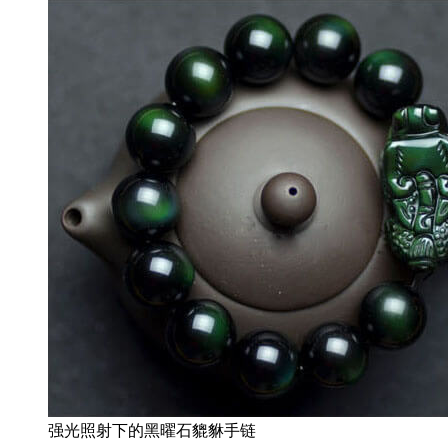
强光照射下的黑曜石貔貅手链