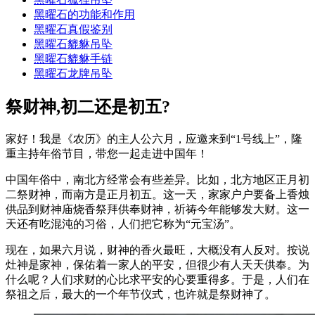
黑曜石的功能和作用
黑曜石真假鉴别
黑曜石貔貅吊坠
黑曜石貔貅手链
黑曜石龙牌吊坠
祭财神,初二还是初五?
家好！我是《农历》的主人公六月，应邀来到“1号线上”，隆
重主持年俗节目，带您一起走进中国年！
中国年俗中，南北方经常会有些差异。比如，北方地区正月初
二祭财神，而南方是正月初五。这一天，家家户户要备上香烛
供品到财神庙烧香祭拜供奉财神，祈祷今年能够发大财。这一
天还有吃混沌的习俗，人们把它称为“元宝汤”。
现在，如果六月说，财神的香火最旺，大概没有人反对。按说
灶神是家神，保佑着一家人的平安，但很少有人天天供奉。为
什么呢？人们求财的心比求平安的心要重得多。于是，人们在
祭祖之后，最大的一个年节仪式，也许就是祭财神了。