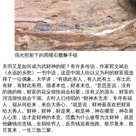
强光照射下的黑曜石貔貅手链
关羽又是如何成为武财神的呢？有许多传说，作家郭文斌在
《永远的乡愁》一书中说，这是中国人给以义为利的财富观选
择了一位偶象。大学讲：“有德此有人，有人此有土，有土此
有财，有财此有用。德者本也，财者末也。”意思是说，没有
的德的根，财富的花朵很快就会枯萎，没有义的源头，财富的
河流很快就会干涸。古时人们传唱的 “财神本无亲，专寻有福
人，福从何处来，来自大善心。”就是说，财神最喜欢把财富
给大善人。财神，财神，财是果，根是神，神在哪里，神在善
人心里，这才是财神的本意。范蠡为什么被尊为文财神，就是
他赚钱但贪钱，全捐给穷人，反而钱追着他跑。散尽复来，散
尽复来，一生三散三聚。