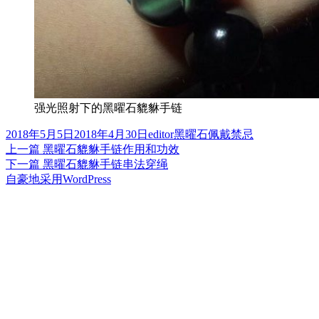
强光照射下的黑曜石貔貅手链
发
作
分
2018年5月5日
2018年4月30日
editor
黑曜石佩戴禁忌
布
上
者
类
上一篇
黑曜石貔貅手链作用和功效
文
于
篇
下
下一篇
黑曜石貔貅手链串法穿绳
章
文
篇
自豪地采用WordPress
章：
文
导
章：
航