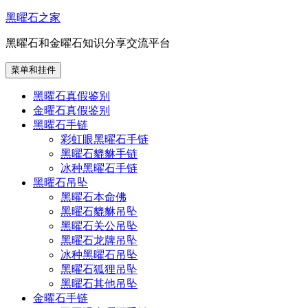
跳
黑曜石之家
至
黑曜石和金曜石知识分享交流平台
内
容
菜单和挂件
黑曜石真假鉴别
金曜石真假鉴别
黑曜石手链
彩虹眼黑曜石手链
黑曜石貔貅手链
冰种黑曜石手链
黑曜石吊坠
黑曜石本命佛
黑曜石貔貅吊坠
黑曜石关公吊坠
黑曜石龙牌吊坠
冰种黑曜石吊坠
黑曜石狐狸吊坠
黑曜石其他吊坠
金曜石手链