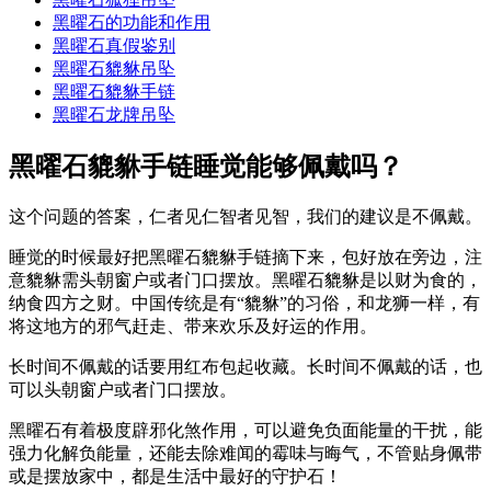
黑曜石的功能和作用
黑曜石真假鉴别
黑曜石貔貅吊坠
黑曜石貔貅手链
黑曜石龙牌吊坠
黑曜石貔貅手链睡觉能够佩戴吗？
这个问题的答案，仁者见仁智者见智，我们的建议是不佩戴。
睡觉的时候最好把黑曜石貔貅手链摘下来，包好放在旁边，注
意貔貅需头朝窗户或者门口摆放。黑曜石貔貅是以财为食的，
纳食四方之财。中国传统是有“貔貅”的习俗，和龙狮一样，有
将这地方的邪气赶走、带来欢乐及好运的作用。
长时间不佩戴的话要用红布包起收藏。长时间不佩戴的话，也
可以头朝窗户或者门口摆放。
黑曜石有着极度辟邪化煞作用，可以避免负面能量的干扰，能
强力化解负能量，还能去除难闻的霉味与晦气，不管贴身佩带
或是摆放家中，都是生活中最好的守护石！